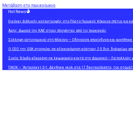
Μετάβαση στο περιεχόμενο
Hot News
Εικόνες βιβλικής καταστροφής στο Πόρτο Γερμενό: Κόκκινα σπίτια για κ
Άρης: Δωρεά της ΚΑΕ στους πληγέντες από τις πυρκαγιές
Σύλληψη αστυνομικού στη Μύκονο – Οδηγούσε επικίνδυνα και αρνήθηκε
Ο CEO της GSK στοχεύει σε εξοικονόμηση κόστους 2,5 δισ. δολαρίων απ
Συρία: Βόμβα εξερράγη σε λεωφορείο κοντά στη Δαμασκό – Για πολλούς 
ΠΑΟΚ – ‘Αντερλεχτ 0-1: Δέχθηκε γκολ στα 17 δευτερόλεπτα, τον σταμάτη