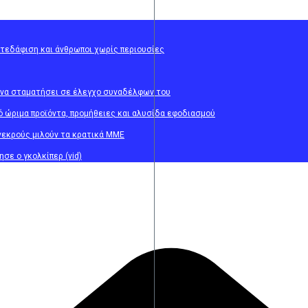
ατεδάφιση και άνθρωποι χωρίς περιουσίες
 να σταματήσει σε έλεγχο συναδέλφων του
ό ώριμα προϊόντα, προμήθειες και αλυσίδα εφοδιασμού
νεκρούς μιλούν τα κρατικά ΜΜΕ
σε ο γκολκίπερ (vid)