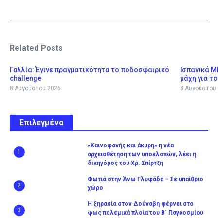
Related Posts
Γαλλία: Έγινε πραγματικότητα το ποδοσφαιρικό
Ισπανικά Μ
challenge
μάχη για τ
8 Αυγούστου 2026
8 Αυγούστου
Επιλεγμένα
«Καινοφανής και άκυρη» η νέα
1
αρχειοθέτηση των υποκλοπών, λέει η
δικηγόρος του Χρ. Σπίρτζη
Φωτιά στην Άνω Γλυφάδα – Σε υπαίθριο
2
χώρο
Η ξηρασία στον Δούναβη φέρνει στο
3
φως πολεμικά πλοία του Β´ Παγκοσμίου