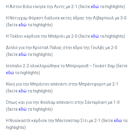
Η Άστον Βίλα νίκησε την Λιντς με 2-1 (δείτε
εδώ
τα highlights)
Η Νότιγχαμ Φόρεστ διέλυσε εκτός έδρας την Λίβερπουλ με 3-0
(δείτε
εδώ
τα highlights)
Η Τσέλσι κέρδισε την Μπέρνλι με 2-0 (δείτε
εδώ
τα highlights)
Διπλό για την Κρίσταλ Πάλας στην έδρα της Γουλβς με 2-0
(δείτε
εδώ
τα highlights)
Ισόπαλο 2-2 ολοκληρώθηκε το Μπόρνμουθ – Γουέστ Χαμ (δείτε
εδώ
τα highlights)
Νίκη για την Μπράιτον απέναντι στην Μπρέντφορντ με 2-1
(δείτε
εδώ
τα highlights)
Όπως και για την Φούλαμ απέναντι στην Σάντερλαντ με 1-0
(δείτε
εδώ
τα highlights)
Η Νιούκαστλ κέρδισε την Μάντσεστερ Σίτι με 2-1 (δείτε
εδώ
τα
highlights)