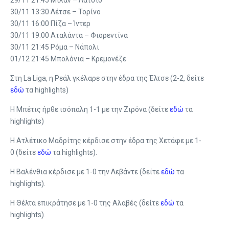
29/11 21:45 Μίλαν – Λάτσιο
30/11 13:30 Λέτσε – Τορίνο
30/11 16:00 Πίζα – Ίντερ
30/11 19:00 Αταλάντα – Φιορεντίνα
30/11 21:45 Ρόμα – Νάπολι
01/12 21:45 Μπολόνια – Κρεμονέζε
Στη La Liga, η Ρεάλ γκέλαρε στην έδρα της Έλτσε (2-2, δείτε
εδώ
τα highlights)
Η Μπέτις ήρθε ισόπαλη 1-1 με την Ζιρόνα (δείτε
εδώ
τα
highlights)
Η Ατλέτικο Μαδρίτης κέρδισε στην έδρα της Χετάφε με 1-
0 (δείτε
εδώ
τα highlights).
Η Βαλένθια κέρδισε με 1-0 την Λεβάντε (δείτε
εδώ
τα
highlights).
Η Θέλτα επικράτησε με 1-0 της Αλαβές (δείτε
εδώ
τα
highlights).