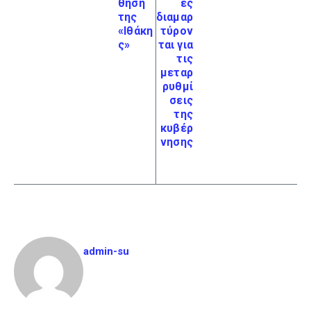
θηση
ες
της
διαμαρ
«Ιθάκη
τύρον
ς»
ται για
τις
μεταρ
ρυθμί
σεις
της
κυβέρ
νησης
admin-su