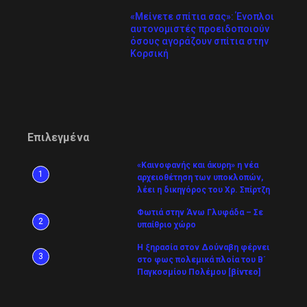
«Μείνετε σπίτια σας»: Ένοπλοι
αυτονομιστές προειδοποιούν
όσους αγοράζουν σπίτια στην
Κορσική
Επιλεγμένα
«Καινοφανής και άκυρη» η νέα
1
αρχειοθέτηση των υποκλοπών,
λέει η δικηγόρος του Χρ. Σπίρτζη
Φωτιά στην Άνω Γλυφάδα – Σε
2
υπαίθριο χώρο
Η ξηρασία στον Δούναβη φέρνει
3
στο φως πολεμικά πλοία του Β´
Παγκοσμίου Πολέμου [βίντεο]