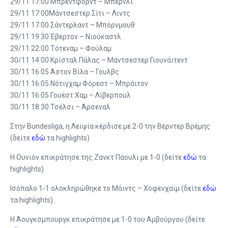
29/11 17:00 Μπρέντφορντ – Μπέρνλι
29/11 17:00Μάντσεστερ Σίτι – Λιντς
29/11 17:00 Σάντερλαντ – Μπόρνμουθ
29/11 19:30 Έβερτον – Νιούκαστλ
29/11 22:00 Τότεναμ – Φούλαμ
30/11 14:00 Κρίσταλ Πάλας – Μάντσεστερ Γιουνάιτεντ
30/11 16:05 Άστον Βίλα – Γουλβς
30/11 16:05 Νότιγχαμ Φόρεστ – Μπράιτον
30/11 16:05 Γουέστ Χαμ – Λίβερπουλ
30/11 18:30 Τσέλσι – Άρσεναλ
Στην Bundesliga, η Λειψία κέρδισε με 2-0 την Βέρντερ Βρέμης
(δείτε
εδώ
τα highlights)
Η Ουνιόν επικράτησε της Ζανκτ Πάουλι με 1-0 (δείτε
εδώ
τα
highlights)
Ισόπαλο 1-1 ολοκληρώθηκε το Μάιντς – Χόφενχαϊμ (δείτε
εδώ
τα highlights).
Η Άουγκσμπουργκ επικράτησε με 1-0 του Αμβούργου (δείτε