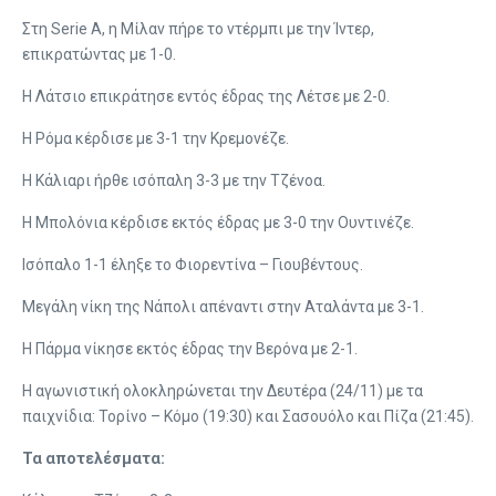
Στη Serie A, η Μίλαν πήρε το ντέρμπι με την Ίντερ,
επικρατώντας με 1-0.
Η Λάτσιο επικράτησε εντός έδρας της Λέτσε με 2-0.
Η Ρόμα κέρδισε με 3-1 την Κρεμονέζε.
Η Κάλιαρι ήρθε ισόπαλη 3-3 με την Τζένοα.
Η Μπολόνια κέρδισε εκτός έδρας με 3-0 την Ουντινέζε.
Ισόπαλο 1-1 έληξε το Φιορεντίνα – Γιουβέντους.
Μεγάλη νίκη της Νάπολι απέναντι στην Αταλάντα με 3-1.
Η Πάρμα νίκησε εκτός έδρας την Βερόνα με 2-1.
Η αγωνιστική ολοκληρώνεται την Δευτέρα (24/11) με τα
παιχνίδια: Τορίνο – Κόμο (19:30) και Σασουόλο και Πίζα (21:45).
Τα αποτελέσματα: