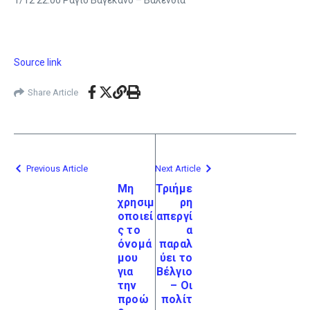
1/12 22:00 Ράγιο Βαγεκάνο – Βαλένθια
Source link
Share Article
Previous Article
Next Article
Μη
Τριήμε
χρησιμ
ρη
οποιεί
απεργί
ς το
α
όνομά
παραλ
μου
ύει το
για
Βέλγιο
την
– Οι
προώ
πολίτ