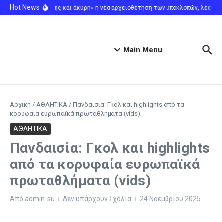
Μετάβαση στο περιεχόμενο
Hot News
«Καινοφανής και άκυρη» η νέα αρχειοθέτηση των υποκλοπών, λέει η δι
Main Menu
Αρχική
/
ΑΘΛΗΤΙΚΑ
/
Πανδαισία: Γκολ και highlights από τα
κορυφαία ευρωπαϊκά πρωταθλήματα (vids)
ΑΘΛΗΤΙΚΑ
Πανδαισία: Γκολ και highlights
από τα κορυφαία ευρωπαϊκά
πρωταθλήματα (vids)
Από
admin-su
Δεν υπάρχουν Σχόλια
24 Νοεμβρίου 2025