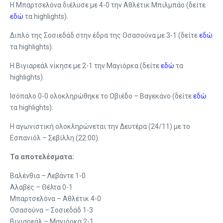
Η Μπαρτσελόνα διέλυσε με 4-0 την Αθλέτικ Μπιλμπάο (δείτε
εδώ
τα highlights).
Διπλό της Σοσιεδάδ στην έδρα της Οσασούνα με 3-1 (δείτε
εδώ
τα highlights).
Η Βιγιαρεάλ νίκησε με 2-1 την Μαγιόρκα (δείτε
εδώ
τα
highlights).
Ισόπαλο 0-0 ολοκληρώθηκε το Οβιέδο – Βαγεκάνο (δείτε
εδώ
τα highlights).
Η αγωνιστική ολοκληρώνεται την Δευτέρα (24/11) με το
Εσπανιόλ – Σεβίλλη (22:00).
Τα αποτελέσματα:
Βαλένθια – Λεβάντε 1-0
Αλαβές – Θέλτα 0-1
Μπαρτσελόνα – Αθλέτικ 4-0
Οσασούνα – Σοσιεδάδ 1-3
Βιγιαρεάλ – Μαγιόρκα 2-1