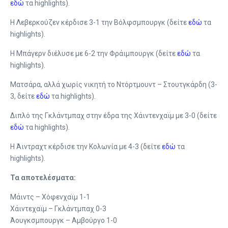
εδώ
τα highlights).
Η Λεβερκούζεν κέρδισε 3-1 την Βόλφσμπουργκ (δείτε
εδώ
τα
highlights).
Η Μπάγερν διέλυσε με 6-2 την Φράιμπουργκ (δείτε
εδώ
τα
highlights).
Ματσάρα, αλλά χωρίς νικητή το Ντόρτμουντ – Στουτγκάρδη (3-
3, δείτε
εδώ
τα highlights).
Διπλό της Γκλάντμπαχ στην έδρα της Χάιντενχαϊμ με 3-0 (δείτε
εδώ
τα highlights).
Η Άιντραχτ κέρδισε την Κολωνία με 4-3 (δείτε
εδώ
τα
highlights).
Τα αποτελέσματα:
Μάιντς – Χόφενχαϊμ 1-1
Χάιντεχαϊμ – Γκλάντμπαχ 0-3
Άουγκσμπουργκ – Αμβούργο 1-0