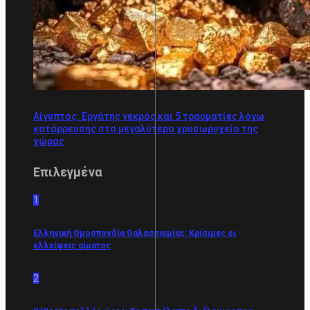
Αίγυπτος: Εργάτης νεκρός και 5 τραυματίες λόγω
κατάρρευσης στο μεγαλύτερο χρυσωρυχείο της
χώρας
Επιλεγμένα
1
Ελληνική Ομοσπονδία Θαλασσαιμίας: Κρίσιμες οι
ελλείψεις αίματος
2