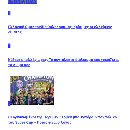
Επιλεγμένα
1
Ελληνική Ομοσπονδία Θαλασσαιμίας: Κρίσιμες οι ελλείψεις
αίματος
2
Κάθεστε πολλές ώρες; Το πεντάλεπτο διάλειμμα που χρειάζεται
το σώμα σας
3
Οι οργανωμένοι της Παρί Σεν Ζερμέν μποϊκοτάρουν τον τελικό
του Super Cup – Ποιος είναι ο λόγος