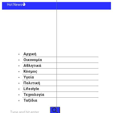
Μετάβαση
Hot News
στο
νική Ομοσπονδία Θαλασσαιμίας: Κρίσιμες οι ελλείψεις αίματος
περιεχόμενο
στε πολλές ώρες; Το πεντάλεπτο διάλειμμα που χρειάζεται το σώμα σας
ργανωμένοι της Παρί Σεν Ζερμέν μποϊκοτάρουν τον τελικό του Super Cup – Ποιο
ακευτική στο Ευρωπαϊκό Πανεπιστήμιο Κύπρου: Σπουδές με προοπτική στην Κύ
ιο φαινόμενο στη φωτιά στο Μουζάκι – Ανεμοστρόβιλος σχηματίστηκε μέσα 
ντης Ακράμ Μπουράς: «Είμαστε σε διαπραγματεύσεις με την ΑΕΚ»
Αρχική
Οικονομία
Αθλητικά
Κόσμος
Υγεία
Πολιτική
Lifestyle
Τεχνολογία
Ταξίδια
Αναζήτηση