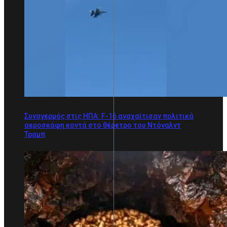
Συναγερμός στις ΗΠΑ: F-16 αναχαίτισαν πολιτικά
αεροσκάφη κοντά στο θέρετρο του Ντόναλντ
Τραμπ