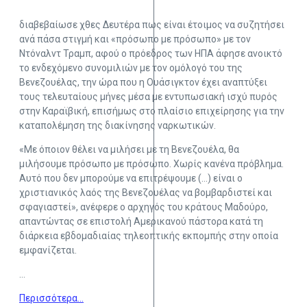
διαβεβαίωσε χθες Δευτέρα πως είναι έτοιμος να συζητήσει
ανά πάσα στιγμή και «πρόσωπο με πρόσωπο» με τον
Ντόναλντ Τραμπ, αφού ο πρόεδρος των ΗΠΑ άφησε ανοικτό
το ενδεχόμενο συνομιλιών με τον ομόλογό του της
Βενεζουέλας, την ώρα που η Ουάσιγκτον έχει αναπτύξει
τους τελευταίους μήνες μέσα με εντυπωσιακή ισχύ πυρός
στην Καραϊβική, επισήμως στο πλαίσιο επιχείρησης για την
καταπολέμηση της διακίνησης ναρκωτικών.
«Με όποιον θέλει να μιλήσει με τη Βενεζουέλα, θα
μιλήσουμε πρόσωπο με πρόσωπο. Χωρίς κανένα πρόβλημα.
Αυτό που δεν μπορούμε να επιτρέψουμε (…) είναι ο
χριστιανικός λαός της Βενεζουέλας να βομβαρδιστεί και
σφαγιαστεί», ανέφερε ο αρχηγός του κράτους Μαδούρο,
απαντώντας σε επιστολή Αμερικανού πάστορα κατά τη
διάρκεια εβδομαδιαίας τηλεοπτικής εκπομπής στην οποία
εμφανίζεται.
…
Περισσότερα…