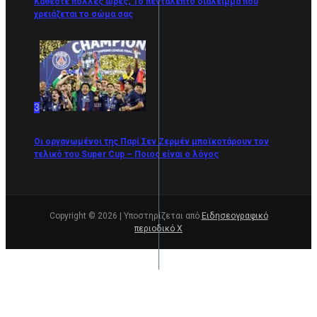
Κάθεστε πολλές ώρες; Το πεντάλεπτο διάλειμμα που
χρειάζεται το σώμα σας
3
Οι οργανωμένοι της Παρί Σεν Ζερμέν μποϊκοτάρουν τον
τελικό του Super Cup – Ποιος είναι ο λόγος
Copyright © 2026 | Υποστηρίζεται από
Ειδησεογραφικό
περιοδικό Χ