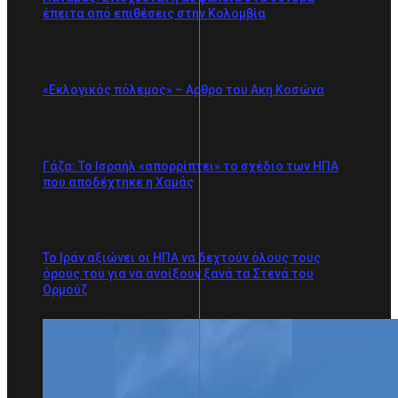
έπειτα από επιθέσεις στην Κολομβία
«Εκλογικός πόλεμος» – Αρθρο του Ακη Κοσώνα
Γάζα: Το Ισραήλ «απορρίπτει» το σχέδιο των ΗΠΑ
που αποδέχτηκε η Χαμάς
Το Ιράν αξιώνει οι ΗΠΑ να δεχτούν όλους τους
όρους του για να ανοίξουν ξανά τα Στενά του
Ορμούζ