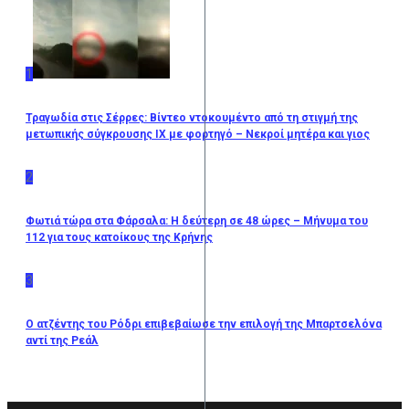
1
Τραγωδία στις Σέρρες: Βίντεο ντοκουμέντο από τη στιγμή της
μετωπικής σύγκρουσης ΙΧ με φορτηγό – Νεκροί μητέρα και γιος
2
Φωτιά τώρα στα Φάρσαλα: Η δεύτερη σε 48 ώρες – Μήνυμα του
112 για τους κατοίκους της Κρήνης
3
Ο ατζέντης του Ρόδρι επιβεβαίωσε την επιλογή της Μπαρτσελόνα
αντί της Ρεάλ