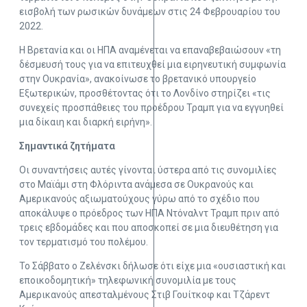
εισβολή των ρωσικών δυνάμεων στις 24 Φεβρουαρίου του
2022.
Η Βρετανία και οι ΗΠΑ αναμένεται να επαναβεβαιώσουν «τη
δέσμευσή τους για να επιτευχθεί μια ειρηνευτική συμφωνία
στην Ουκρανία», ανακοίνωσε το βρετανικό υπουργείο
Εξωτερικών, προσθέτοντας ότι το Λονδίνο στηρίζει «τις
συνεχείς προσπάθειες του προέδρου Τραμπ για να εγγυηθεί
μια δίκαιη και διαρκή ειρήνη».
Σημαντικά ζητήματα
Οι συναντήσεις αυτές γίνονται ύστερα από τις συνομιλίες
στο Μαϊάμι στη Φλόριντα ανάμεσα σε Ουκρανούς και
Αμερικανούς αξιωματούχους γύρω από το σχέδιο που
αποκάλυψε ο πρόεδρος των ΗΠΑ Ντόναλντ Τραμπ πριν από
τρεις εβδομάδες και που αποσκοπεί σε μια διευθέτηση για
τον τερματισμό του πολέμου.
Το Σάββατο ο Ζελένσκι δήλωσε ότι είχε μια «ουσιαστική και
εποικοδομητική» τηλεφωνική συνομιλία με τους
Αμερικανούς απεσταλμένους Στιβ Γουίτκοφ και Τζάρεντ