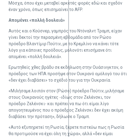
Μόσχα, όπου έχει μεταβεί αρκετές φορές εδώ και σχεδόν
έναν χρόνο, όπως επισημαίνει το AFP.
Απομένει «πολλή δουλειά»
Αυτός και ο Κούσνερ, γαμπρός του Ντόναλντ Τραμπ, είχαν
γίνει δεκτοί την περασμένη εβδομάδα από τον Ρώσο
πρόεδρο Βλαντίμιρ Πούτιν, με το Κρεμλίνο να κάνει τότε
λόγο για κάποιες προόδους, μολονότι επισήμανε ότι
απομένει «πολλή δουλειά».
Ερωτηθείς χθες βράδυ σε εκδήλωση στην Ουάσινγκτον, ο
πρόεδρος των ΗΠΑ προσήψε στον Ουκρανό ομόλογό του ότι
«δεν έχει διαβάσει» το σχέδιό του για την Ουκρανία.
«Μιλήσαμε λοιπόν στον (Ρώσο) πρόεδρο Πούτιν, μιλήσαμε
στους Ουκρανούς ηγέτες -ιδίως στον Ζελένσκι, τον
πρόεδρο Ζελένσκι- και πρέπει να πω ότι είμαι λίγο
απογοητευμένος που ο πρόεδρος Ζελένσκι δεν έχει ακόμη
διαβάσει την πρόταση», δήλωσε ο Τραμπ.
«Αυτό εξυπηρετεί τη Ρωσία, ξέρετε πιστεύω πως η Ρωσία
θα προτιμούσε να έχει όλη τη χώρα», αλλά «δεν είμαι