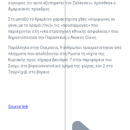
σίγουρος ότι αυτό εξυπηρετεί τον Ζελένσκι», πρόσθεσε ο
Αμερικανός πρόεδρος.
Στο μεταξύ το Κρεμλίνο χαρακτήρισε χθες «σύμφωνες εν
γένει με το όραμά (του)» τις «προσαρμογές» που
περιέχονται στη «νέα στρατηγική εθνικής ασφαλείας» που
δημοσιοποίησε την Παρασκευή ο Λευκός Οίκος.
Παράλληλα στην Ουκρανία, 9 άνθρωποι τραυματίστηκαν από
πλήγματα που αποδίδονται στη Ρωσία τη νύχτα της
Κυριακής προς σήμερα Δευτέρα: 7 στην περιφέρεια του
Σούμι, στο βορειοανατολικό τμήμα της χώρας, και 2 στο
Τσερνίχιβ, στο βόρειο.
Source link