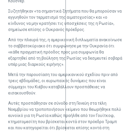
Κούσνερ.
Συζητήθηκαν «τα σημαντικά ζητήματα που θα μπορούσαν να
εγγυηθούν τον τερματισμό της αιματοχυσίας» και «ο
κίνδυνος να μην κρατήσει τις υποσχέσεις της η Ρωσία»,
σημείωσε επίσης ο Ουκρανός πρόεδρος.
Από την πλευρά της, η αμερικανική διπλωματία ανακοίνωσε
το σαββατοκύριακο ότι συμφώνησε με την Ουκρανία ότι
«κάθε πραγματική πρόοδος προς μια συμφωνία θα
εξαρτηθεί από τη βούληση της Ρωσίας να δεσμευτεί σοβαρά
υπέρ μιας διαρκούς ειρήνης».
Μετά την παρουσίαση του αμερικανικού σχεδίου πριν από
τρεις εβδομάδες, οι ευρωπαϊκές δυνάμεις που είναι
σύμμαχοι του Κιέβου καταβάλλουν προσπάθειες να
εισακουσθούν.
Αυτές προσπάθησαν σε σύνοδο στη Γενεύη στα τέλη
Νοεμβρίου να τροποποιήσουν κείμενο που θεωρήθηκε πολύ
ευνοϊκό για τη Ρωσία καθώς προήλθε από τον Γουίτκοφ,
κτηματομεσίτη που βρίσκεται κοντά στον πρόεδρο Τραμπ
και που κατηγορείται ότι βρίσκεται επίσης κοντά στη