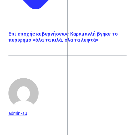
Επί εποχής κυβερνήσεως Καραμανλή βγήκε το
περίφημο «όλα τα κιλά, όλα τα λεφτά»
admin-su