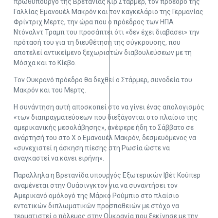
πρωθυπουργό της Βρετανίας Κιρ Στάρμερ, τον πρόεδρο της
Γαλλίας Εμανουέλ Μακρόν και τον καγκελάριο της Γερμανίας
Φρίντριχ Μερτς, την ώρα που ο πρόεδρος των ΗΠΑ
Ντόναλντ Τραμπ του προσάπτει ότι «δεν έχει διαβάσει» την
πρότασή του για τη διευθέτηση της σύγκρουσης, που
αποτελεί αντικείμενο ξεχωριστών διαβουλεύσεων με τη
Μόσχα και το Κίεβο.
Τον Ουκρανό πρόεδρο θα δεχθεί ο Στάρμερ, συνοδεία του
Μακρόν και του Μερτς.
Η συνάντηση αυτή αποσκοπεί στο να γίνει ένας απολογισμός
«των διαπραγματεύσεων που διεξάγονται στο πλαίσιο της
αμερικανικής μεσολάβησης», ανέφερε ήδη το Σάββατο σε
ανάρτησή του στο X ο Εμανουέλ Μακρόν, δεσμευόμενος να
«συνεχιστεί η άσκηση πίεσης στη Ρωσία ώστε να
αναγκαστεί να κάνει ειρήνη».
Παράλληλα η Βρετανίδα υπουργός Εξωτερικών Ιβέτ Κούπερ
αναμένεται στην Ουάσινγκτον για να συναντήσει τον
Αμερικανό ομόλογό της Μάρκο Ρούμπιο στο πλαίσιο
εντατικών διπλωματικών προσπαθειών με στόχο να
τερματιστεί ο πόλεμος στην Ουκρανία που ξεκίνησε με την