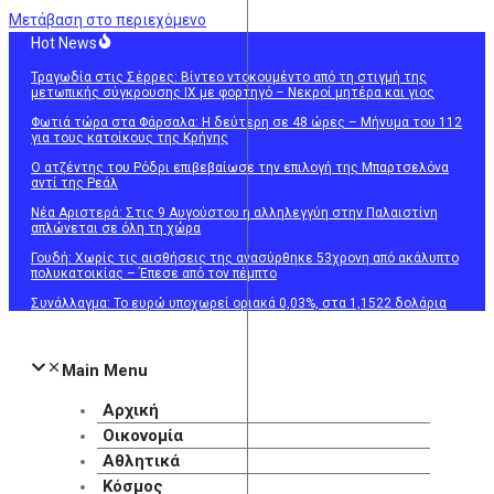
Μετάβαση στο περιεχόμενο
Hot News
Τραγωδία στις Σέρρες: Βίντεο ντοκουμέντο από τη στιγμή της
μετωπικής σύγκρουσης ΙΧ με φορτηγό – Νεκροί μητέρα και γιος
Φωτιά τώρα στα Φάρσαλα: Η δεύτερη σε 48 ώρες – Μήνυμα του 112
για τους κατοίκους της Κρήνης
Ο ατζέντης του Ρόδρι επιβεβαίωσε την επιλογή της Μπαρτσελόνα
αντί της Ρεάλ
Νέα Αριστερά: Στις 9 Αυγούστου η αλληλεγγύη στην Παλαιστίνη
απλώνεται σε όλη τη χώρα
Γουδή: Χωρίς τις αισθήσεις της ανασύρθηκε 53χρονη από ακάλυπτο
πολυκατοικίας – Έπεσε από τον πέμπτο
Συνάλλαγμα: Το ευρώ υποχωρεί οριακά 0,03%, στα 1,1522 δολάρια
Main Menu
Αρχική
Οικονομία
Αθλητικά
Κόσμος