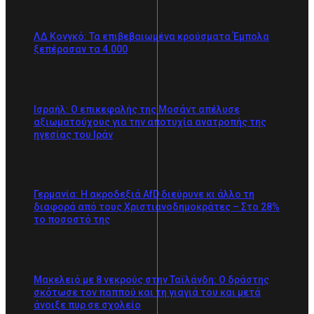
ΛΔ Κονγκό: Τα επιβεβαιωμένα κρούσματα Έμπολα
ξεπέρασαν τα 4.000
Ισραήλ: Ο επικεφαλής της Μοσάντ απέλυσε
αξιωματούχους για την αποτυχία ανατροπής της
ηγεσίας του Ιράν
Γερμανία: Η ακροδεξιά AfD διεύρυνε κι άλλο τη
διαφορά από τους Χριστιανοδημοκράτες – Στο 28%
το ποσοστό της
Μακελειό με 8 νεκρούς στην Ταϊλάνδη: Ο δράστης
σκότωσε τον παππού και τη γιαγιά του και μετά
άνοιξε πυρ σε σχολείο