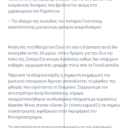
ουκρανικές δυνάμεις που βρίσκονται ακόμα στα
χαρακώματα του Ρομπότινο.
– Τον έλεγχο της κοιλάδας του ποταμού Γκαϊτσούρ,
αποκόπτοντας μια κρίσιμη αρτηρία ανεφοδιασμού.
Αναλυτές στη Μόσχα τονίζουν ότι εάν η διάσπαση αυτή δεν
ανασχεθεί εντός 24 ωρών, τότε ο δρόμος για την ίδια την
πόλη της Ζαπορίζια ανοίγει διάπλατα, καθώς δεν υπάρχουν
σοβαρές οχυρωματικές γραμμές πίσω από το Γκουλιαϊπόλε.
Πέρα από τα εδαφικά κέρδη, η σημερινή ενημέρωση του
ρωσικού υπουργείου Άμυνας αποκαλύπτει το μέγεθος της
φθοράς που υφίστανται οι Ουκρανοί: Σύμφωνα με τον
αντιστράτηγο Ιγκόρ Κονασένκοφ, σήμερα
πραγματοποιήθηκαν συνδυασμένα πλήγματα με πυραύλους
Iskander-M και drones «Geran-2» (τύπου καμικάζι) σε σημεία
συγκέντρωσης εφεδρειών στην περιφέρεια του
Ντνιπροπετρόφσκ.
Τα αποτελέσματα ήταν καταστροφικά για τον ουκρανικό