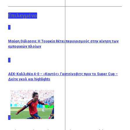
Επιλεγμένα
1
Μαύρη Θάλασσα: Η Τουρκία θέτει περιορισμούς στην κίνηση των
εμπορικών πλοίων
2
ΑΕΚ-Καλλιθέα 4-0 – «Καυτός» Γκατσίνοβιτς πριν το Super Cup –
Δείτε γκολ και highlights
3