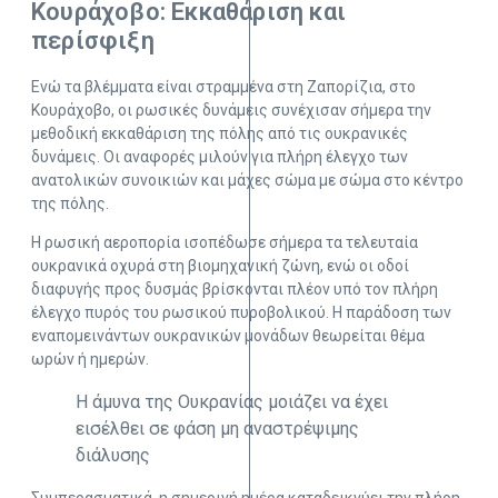
Κουράχοβο: Εκκαθάριση και
περίσφιξη
Ενώ τα βλέμματα είναι στραμμένα στη Ζαπορίζια, στο
Κουράχοβο, οι ρωσικές δυνάμεις συνέχισαν σήμερα την
μεθοδική εκκαθάριση της πόλης από τις ουκρανικές
δυνάμεις. Οι αναφορές μιλούν για πλήρη έλεγχο των
ανατολικών συνοικιών και μάχες σώμα με σώμα στο κέντρο
της πόλης.
Η ρωσική αεροπορία ισοπέδωσε σήμερα τα τελευταία
ουκρανικά οχυρά στη βιομηχανική ζώνη, ενώ οι οδοί
διαφυγής προς δυσμάς βρίσκονται πλέον υπό τον πλήρη
έλεγχο πυρός του ρωσικού πυροβολικού. Η παράδοση των
εναπομεινάντων ουκρανικών μονάδων θεωρείται θέμα
ωρών ή ημερών.
Η άμυνα της Ουκρανίας μοιάζει να έχει
εισέλθει σε φάση μη αναστρέψιμης
διάλυσης