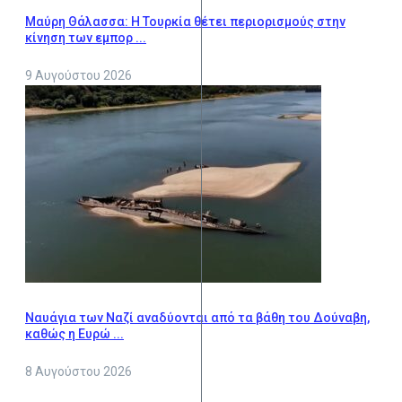
Μαύρη Θάλασσα: Η Τουρκία θέτει περιορισμούς στην
κίνηση των εμπορ ...
9 Αυγούστου 2026
Ναυάγια των Ναζί αναδύονται από τα βάθη του Δούναβη,
καθώς η Ευρώ ...
8 Αυγούστου 2026