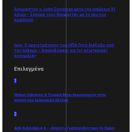
Αγνώριστος ο John Goodman μετά την απώλεια 91
κιλών – Σόκαρε τους θαυμαστές με τη νέα του
εμφάνιση
Ιράν: Ο αρχιστράτηγος των ΗΠΑ ζητά διέξοδο από
τον πόλεμο – Αποκαλύψεις για τις εσωτερικές
συνομιλίες
Επιλεγμένα
1
Μαύρη Θάλασσα: Η Τουρκία θέτει περιορισμούς στην
κίνηση των εμπορικών πλοίων
2
ΑΕΚ-Καλλιθέα 4-0 – «Καυτός» Γκατσίνοβιτς πριν το Super