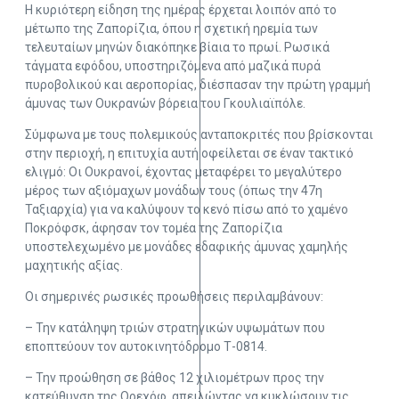
Η κυριότερη είδηση της ημέρας έρχεται λοιπόν από το
μέτωπο της Ζαπορίζια, όπου η σχετική ηρεμία των
τελευταίων μηνών διακόπηκε βίαια το πρωί. Ρωσικά
τάγματα εφόδου, υποστηριζόμενα από μαζικά πυρά
πυροβολικού και αεροπορίας, διέσπασαν την πρώτη γραμμή
άμυνας των Ουκρανών βόρεια του Γκουλιαϊπόλε.
Σύμφωνα με τους πολεμικούς ανταποκριτές που βρίσκονται
στην περιοχή, η επιτυχία αυτή οφείλεται σε έναν τακτικό
ελιγμό: Οι Ουκρανοί, έχοντας μεταφέρει το μεγαλύτερο
μέρος των αξιόμαχων μονάδων τους (όπως την 47η
Ταξιαρχία) για να καλύψουν το κενό πίσω από το χαμένο
Ποκρόφσκ, άφησαν τον τομέα της Ζαπορίζια
υποστελεχωμένο με μονάδες εδαφικής άμυνας χαμηλής
μαχητικής αξίας.
Οι σημερινές ρωσικές προωθήσεις περιλαμβάνουν:
– Την κατάληψη τριών στρατηγικών υψωμάτων που
εποπτεύουν τον αυτοκινητόδρομο Τ-0814.
– Την προώθηση σε βάθος 12 χιλιομέτρων προς την
κατεύθυνση της Ορεχόφ, απειλώντας να κυκλώσουν τις