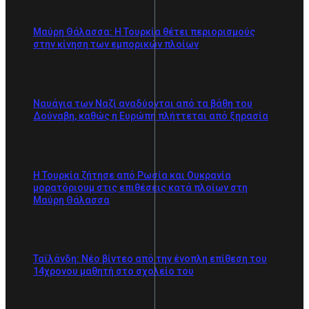
Μαύρη Θάλασσα: Η Τουρκία θέτει περιορισμούς
στην κίνηση των εμπορικών πλοίων
Ναυάγια των Ναζί αναδύονται από τα βάθη του
Δούναβη, καθώς η Ευρώπη πλήττεται από ξηρασία
Η Τουρκία ζήτησε από Ρωσία και Ουκρανία
μορατόριουμ στις επιθέσεις κατά πλοίων στη
Μαύρη Θάλασσα
Ταϊλάνδη: Νέο βίντεο από την ένοπλη επίθεση του
14χρονου μαθητή στο σχολείο του