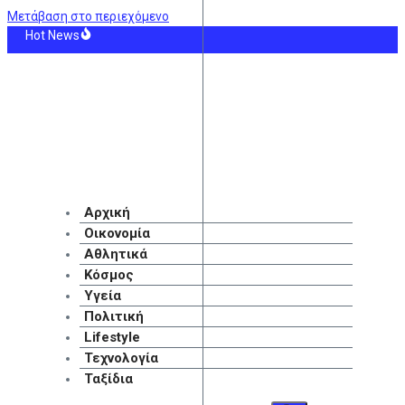
Μετάβαση στο περιεχόμενο
Hot News
η Θάλασσα: Η Τουρκία θέτει περιορισμούς στην κίνηση των εμπορικών πλοίω
Καλλιθέα 4-0 – «Καυτός» Γκατσίνοβιτς πριν το Super Cup – Δείτε γκολ και highl
 Σεν Ζερμέν: Κοντά σε συμφωνία με τη Μπαρτσελόνα για τον Φεράν Τόρες
οριά: Αρκούδα εντοπίστηκε νεκρή, πιθανόν από πυροβολισμό
ρυλικό «Μπομπονέρα» μεγαλώνει και φτάνει στις 80.000 θέσεις (vids)
ρια Κουρούπη – Μάριος Αθανασίου: Γιόρτασαν μαζί τα γενέθλιά τους
Αρχική
Οικονομία
Αθλητικά
Κόσμος
Υγεία
Πολιτική
Lifestyle
Τεχνολογία
Ταξίδια