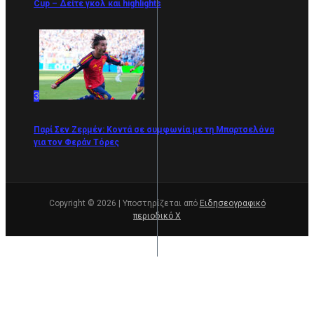
Cup – Δείτε γκολ και highlights
3
Παρί Σεν Ζερμέν: Κοντά σε συμφωνία με τη Μπαρτσελόνα
για τον Φεράν Τόρες
Copyright © 2026 | Υποστηρίζεται από
Ειδησεογραφικό
περιοδικό Χ