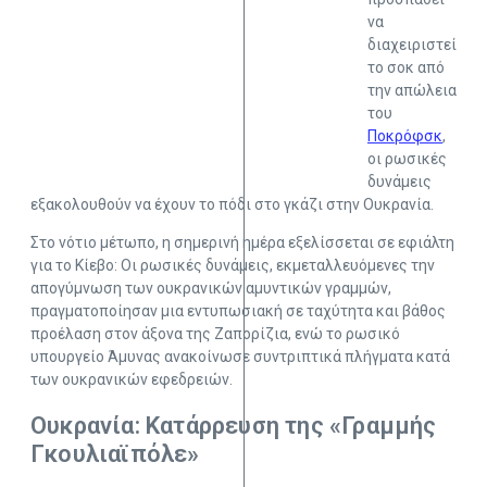
να
διαχειριστεί
το σοκ από
την απώλεια
του
Ποκρόφσκ
,
οι ρωσικές
δυνάμεις
εξακολουθούν να έχουν το πόδι στο γκάζι στην Ουκρανία.
Στο νότιο μέτωπο, η σημερινή ημέρα εξελίσσεται σε εφιάλτη
για το Κίεβο: Οι ρωσικές δυνάμεις, εκμεταλλευόμενες την
απογύμνωση των ουκρανικών αμυντικών γραμμών,
πραγματοποίησαν μια εντυπωσιακή σε ταχύτητα και βάθος
προέλαση στον άξονα της Ζαπορίζια, ενώ το ρωσικό
υπουργείο Άμυνας ανακοίνωσε συντριπτικά πλήγματα κατά
των ουκρανικών εφεδρειών.
Ουκρανία: Κατάρρευση της «Γραμμής
Γκουλιαϊπόλε»