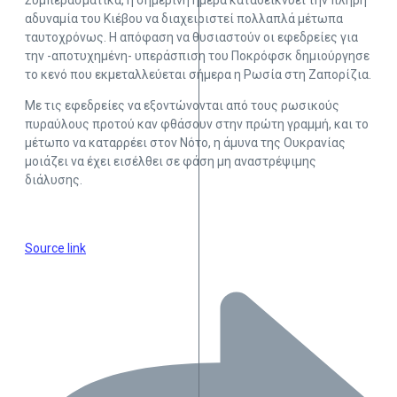
Συμπερασματικά, η σημερινή ημέρα καταδεικνύει την πλήρη
αδυναμία του Κιέβου να διαχειριστεί πολλαπλά μέτωπα
ταυτοχρόνως. Η απόφαση να θυσιαστούν οι εφεδρείες για
την -αποτυχημένη- υπεράσπιση του Ποκρόφσκ δημιούργησε
το κενό που εκμεταλλεύεται σήμερα η Ρωσία στη Ζαπορίζια.
Με τις εφεδρείες να εξοντώνονται από τους ρωσικούς
πυραύλους προτού καν φθάσουν στην πρώτη γραμμή, και το
μέτωπο να καταρρέει στον Νότο, η άμυνα της Ουκρανίας
μοιάζει να έχει εισέλθει σε φάση μη αναστρέψιμης
διάλυσης.
Source link