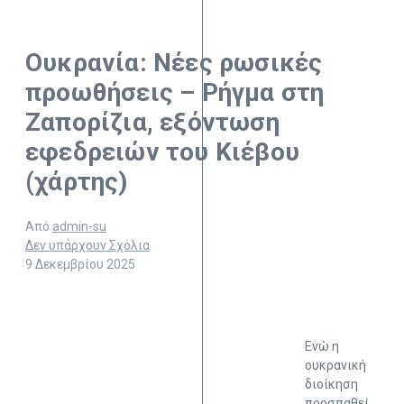
Ουκρανία: Νέες ρωσικές
προωθήσεις – Ρήγμα στη
Ζαπορίζια, εξόντωση
εφεδρειών του Κιέβου
(χάρτης)
Από
admin-su
Δεν υπάρχουν Σχόλια
9 Δεκεμβρίου 2025
Ενώ η
ουκρανική
διοίκηση
προσπαθεί