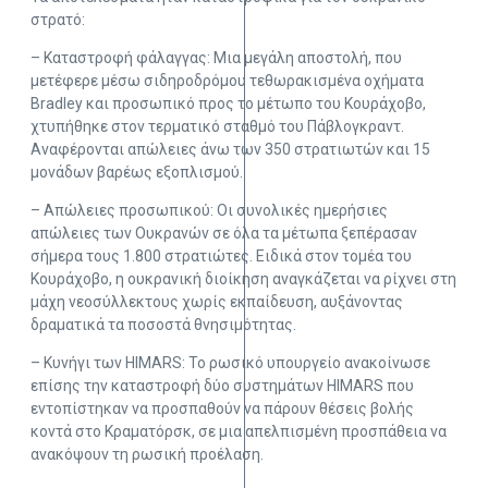
στρατό:
– Καταστροφή φάλαγγας: Μια μεγάλη αποστολή, που
μετέφερε μέσω σιδηροδρόμου τεθωρακισμένα οχήματα
Bradley και προσωπικό προς το μέτωπο του Κουράχοβο,
χτυπήθηκε στον τερματικό σταθμό του Πάβλογκραντ.
Αναφέρονται απώλειες άνω των 350 στρατιωτών και 15
μονάδων βαρέως εξοπλισμού.
– Απώλειες προσωπικού: Οι συνολικές ημερήσιες
απώλειες των Ουκρανών σε όλα τα μέτωπα ξεπέρασαν
σήμερα τους 1.800 στρατιώτες. Ειδικά στον τομέα του
Κουράχοβο, η ουκρανική διοίκηση αναγκάζεται να ρίχνει στη
μάχη νεοσύλλεκτους χωρίς εκπαίδευση, αυξάνοντας
δραματικά τα ποσοστά θνησιμότητας.
– Κυνήγι των HIMARS: Το ρωσικό υπουργείο ανακοίνωσε
επίσης την καταστροφή δύο συστημάτων HIMARS που
εντοπίστηκαν να προσπαθούν να πάρουν θέσεις βολής
κοντά στο Κραματόρσκ, σε μια απελπισμένη προσπάθεια να
ανακόψουν τη ρωσική προέλαση.