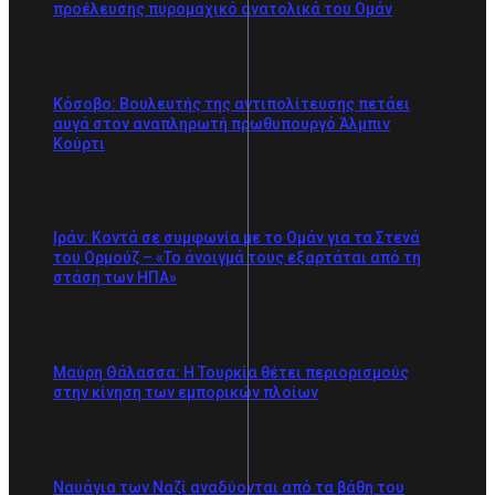
προέλευσης πυρομαχικό ανατολικά του Ομάν
Κόσοβο: Βουλευτής της αντιπολίτευσης πετάει
αυγά στον αναπληρωτή πρωθυπουργό Άλμπιν
Κούρτι
Ιράν: Κοντά σε συμφωνία με το Ομάν για τα Στενά
του Ορμούζ – «Το άνοιγμά τους εξαρτάται από τη
στάση των ΗΠΑ»
Μαύρη Θάλασσα: Η Τουρκία θέτει περιορισμούς
στην κίνηση των εμπορικών πλοίων
Ναυάγια των Ναζί αναδύονται από τα βάθη του