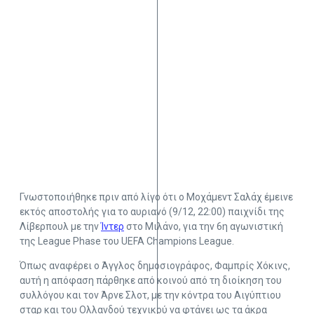
Γνωστοποιήθηκε πριν από λίγο ότι ο Μοχάμεντ Σαλάχ έμεινε
εκτός αποστολής για το αυριανό (9/12, 22:00) παιχνίδι της
Λίβερπουλ με την
Ίντερ
στο Μιλάνο, για την 6η αγωνιστική
της League Phase του UEFA Champions League.
Όπως αναφέρει ο Άγγλος δημοσιογράφος, Φαμπρίς Χόκινς,
αυτή η απόφαση πάρθηκε από κοινού από τη διοίκηση του
συλλόγου και τον Άρνε Σλοτ, με την κόντρα του Αιγύπτιου
σταρ και του Ολλανδού τεχνικού να φτάνει ως τα άκρα