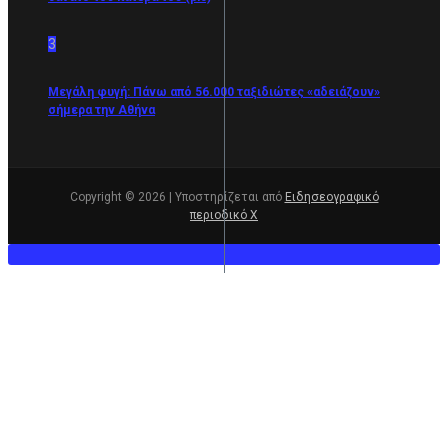
3
Μεγάλη φυγή: Πάνω από 56.000 ταξιδιώτες «αδειάζουν»
σήμερα την Αθήνα
Copyright © 2026 | Υποστηρίζεται από
Ειδησεογραφικό
περιοδικό Χ