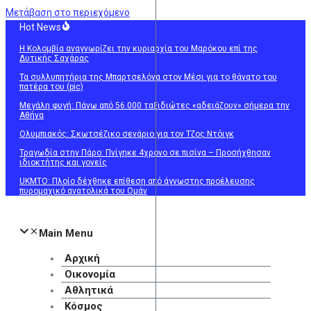
Μετάβαση στο περιεχόμενο
Hot News
Η Κολομβία αναγνωρίζει την κυριαρχία του Μαρόκου επί της
Δυτικής Σαχάρας
Τα συλλυπητήρια της Μπαρτσελόνα στον Μέσι για το θάνατο του
πατέρα του (pic)
Μεγάλη φυγή: Πάνω από 56.000 ταξιδιώτες «αδειάζουν» σήμερα την
Αθήνα
Ολυμπιακός: Σκωτσέζικο σενάριο για τον Τζος Ντόιγκ
Τραγωδία στην Πάρο: Πνίγηκε 4χρονο σε πισίνα – Προσήχθησαν
ιδιοκτήτης και γονείς
UKMTO: Πλοίο δέχθηκε επίθεση από άγνωστης προέλευσης
πυρομαχικό ανατολικά του Ομάν
Main Menu
Αρχική
Οικονομία
Αθλητικά
Κόσμος