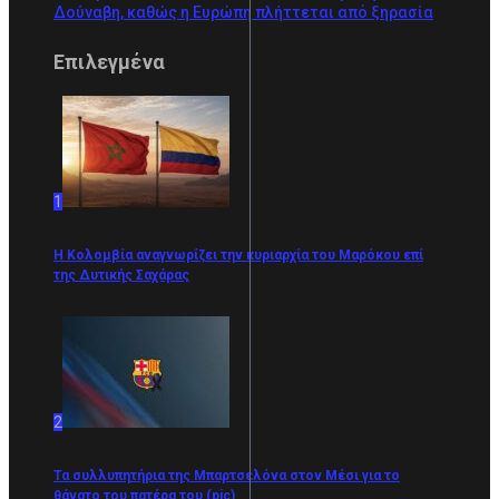
Δούναβη, καθώς η Ευρώπη πλήττεται από ξηρασία
Επιλεγμένα
1
Η Κολομβία αναγνωρίζει την κυριαρχία του Μαρόκου επί
της Δυτικής Σαχάρας
2
Τα συλλυπητήρια της Μπαρτσελόνα στον Μέσι για το
θάνατο του πατέρα του (pic)