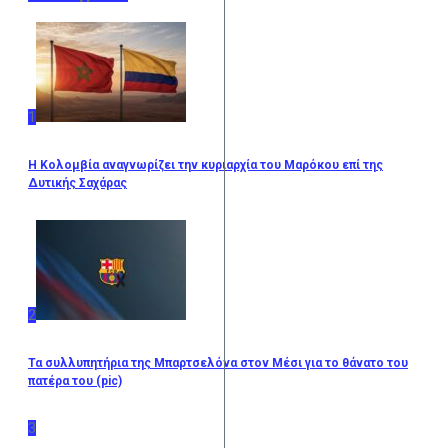
1
Η Κολομβία αναγνωρίζει την κυριαρχία του Μαρόκου επί της
Δυτικής Σαχάρας
2
Τα συλλυπητήρια της Μπαρτσελόνα στον Μέσι για το θάνατο του
πατέρα του (pic)
3