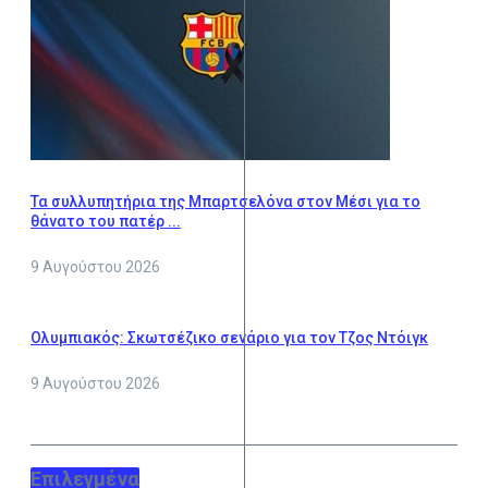
Τα συλλυπητήρια της Μπαρτσελόνα στον Μέσι για το
θάνατο του πατέρ ...
9 Αυγούστου 2026
Ολυμπιακός: Σκωτσέζικο σενάριο για τον Τζος Ντόιγκ
9 Αυγούστου 2026
Επιλεγμένα