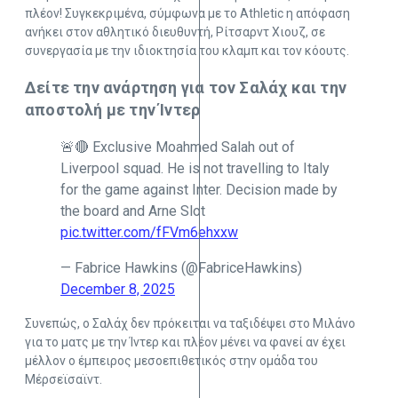
πλέον! Συγκεκριμένα, σύμφωνα με το Athletic η απόφαση
ανήκει στον αθλητικό διευθυντή, Ρίτσαρντ Χιουζ, σε
συνεργασία με την ιδιοκτησία του κλαμπ και τον κόουτς.
Δείτε την ανάρτηση για τον Σαλάχ και την
αποστολή με την Ίντερ
🚨🔴 Exclusive Moahmed Salah out of
Liverpool squad. He is not travelling to Italy
for the game against Inter. Decision made by
the board and Arne Slot
pic.twitter.com/fFVm6ehxxw
— Fabrice Hawkins (@FabriceHawkins)
December 8, 2025
Συνεπώς, ο Σαλάχ δεν πρόκειται να ταξιδέψει στο Μιλάνο
για το ματς με την Ίντερ και πλέον μένει να φανεί αν έχει
μέλλον ο έμπειρος μεσοεπιθετικός στην ομάδα του
Μέρσεϊσαϊντ.