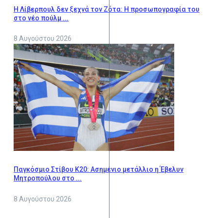
Η Λίβερπουλ δεν ξεχνά τον Ζότα: Η προσωπογραφία του
στο νέο πούλμ ...
8 Αυγούστου 2026
Παγκόσμιο Στίβου Κ20: Ασημένιο μετάλλιο η Έβελυν
Μητροπούλου στο ...
8 Αυγούστου 2026