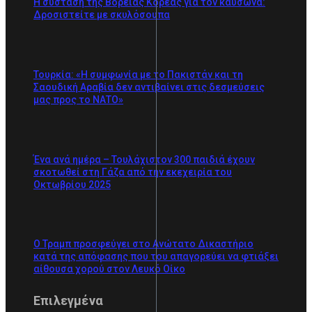
Η σύσταση της Βόρειας Κορέας για τον καύσωνα:
Δροσιστείτε με σκυλόσουπα
Τουρκία: «Η συμφωνία με το Πακιστάν και τη
Σαουδική Αραβία δεν αντιβαίνει στις δεσμεύσεις
μας προς το ΝΑΤΟ»
Ένα ανά ημέρα – Τουλάχιστον 300 παιδιά έχουν
σκοτωθεί στη Γάζα από την εκεχειρία του
Οκτωβρίου 2025
Ο Τραμπ προσφεύγει στο Ανώτατο Δικαστήριο
κατά της απόφασης που του απαγορεύει να φτιάξει
αίθουσα χορού στον Λευκό Οίκο
Επιλεγμένα