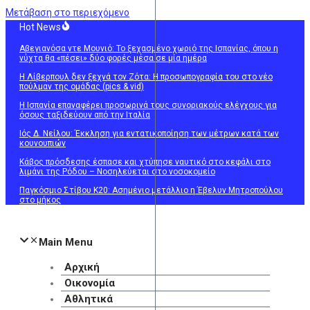
Μετάβαση στο περιεχόμενο
Hot News
Αβεγιανόσα ντε Μουνιό: Το ξεχασμένο χωριό της Ισπανίας, όπου η
νύχτα θα «πέσει» δύο φορές μέσα σε μία ημέρα
Η Λίβερπουλ δεν ξεχνά τον Ζότα: Η προσωπογραφία του στο νέο
πούλμαν της ομάδας (pics & vid)
Η Ισπανία επαναφέρει προσωρινά τους συνοριακούς ελέγχους για
όσους ταξιδεύουν από την Ιταλία
Ιός Δ. Νείλου: Έκκληση για εντατικοποίηση των μέτρων κατά των
κουνουπιών
Κάβος πρόσδεσης έσπασε και χτύπησε ναυτικό στο κεφάλι στο
λιμάνι της Ρόδου – Νοσηλεύεται στο νοσοκομείο
Παγκόσμιο Στίβου Κ20: Ασημένιο μετάλλιο η Έβελυν Μητροπούλου
στο μήκος
Main Menu
Αρχική
Οικονομία
Αθλητικά