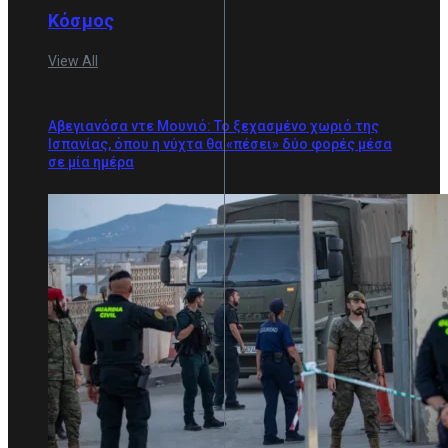
Κόσμος
View All
Αβεγιανόσα ντε Μουνιό: Το ξεχασμένο χωριό της
Ισπανίας, όπου η νύχτα θα «πέσει» δύο φορές μέσα
σε μία ημέρα