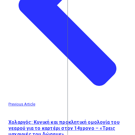
Previous Article
Χολαργός: Κυνική και προκλητική ομολογία του
νεαρού για το καρτέρι στον 14χρονο – «Τρεις
μαχαιριές του δώσαμε»