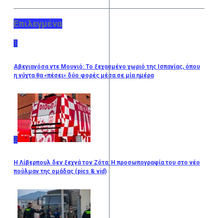
Επιλεγμένα
1
Αβεγιανόσα ντε Μουνιό: Το ξεχασμένο χωριό της Ισπανίας, όπου
η νύχτα θα «πέσει» δύο φορές μέσα σε μία ημέρα
2
Η Λίβερπουλ δεν ξεχνά τον Ζότα: Η προσωπογραφία του στο νέο
πούλμαν της ομάδας (pics & vid)