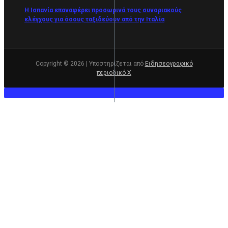
Η Ισπανία επαναφέρει προσωρινά τους συνοριακούς
ελέγχους για όσους ταξιδεύουν από την Ιταλία
Copyright © 2026 | Υποστηρίζεται από
Ειδησεογραφικό
περιοδικό Χ