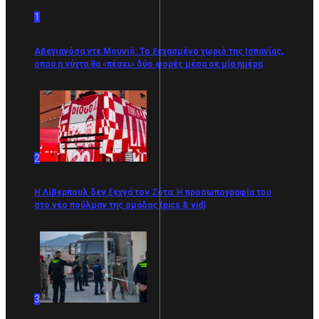
1
Αβεγιανόσα ντε Μουνιό: Το ξεχασμένο χωριό της Ισπανίας,
όπου η νύχτα θα «πέσει» δύο φορές μέσα σε μία ημέρα
2
Η Λίβερπουλ δεν ξεχνά τον Ζότα: Η προσωπογραφία του
στο νέο πούλμαν της ομάδας (pics & vid)
3