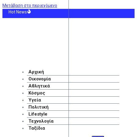
Μετάβαση στο περιεχόμενο
Hot News
ική Αραβία: Οι Χούθι ανέλαβαν την ευθύνη για την επίθεση στο διυλιστήριο
ράες: «Θέλω να κερδίσω τρόπαια και η Άρσεναλ είναι το κατάλληλο μέρος»
λητικές μεταδόσεις της ημέρας
ey Spears: «Θέλω να έρθω πιο κοντά στον Θεό»
νος ανασύρθηκε νεκρός από τη θάλασσα ανάμεσα σε Αγκίστρι και Αίγινα
λίστα με τους 50 πλουσιότερους ιδιοκτήτες ομάδων παγκοσμίως ο Βαγγέλης
Αρχική
Οικονομία
Αθλητικά
Κόσμος
Υγεία
Πολιτική
Lifestyle
Τεχνολογία
Ταξίδια