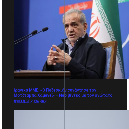
Ιρανικά ΜΜΕ: «Ο Πεζεσκιάν συνάντησε τον
Μοτζτάμπα Χαμενεΐ» – Νέο βίντεο με τον ανώτατο
ηγέτη της χώρας