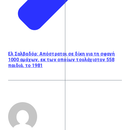
Ελ Σαλβαδόρ: Απόστρατοι σε δίκη για τη σφαγή
1000 αμάχων, εκ των οποίων τουλάχιστον 558
παιδιά, το 1981