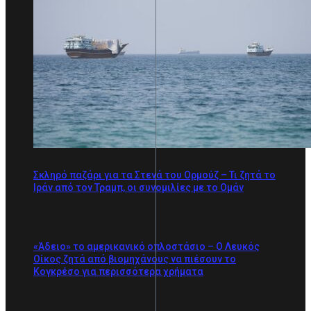
Σκληρό παζάρι για τα Στενά του Ορμούζ – Τι ζητά το
Ιράν από τον Τραμπ, οι συνομιλίες με το Ομάν
«Άδειο» το αμερικανικό οπλοστάσιο – Ο Λευκός
Οίκος ζητά από βιομηχάνους να πιέσουν το
Κογκρέσο για περισσότερα χρήματα