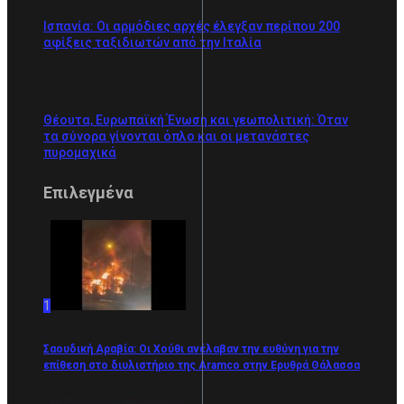
Ισπανία: Οι αρμόδιες αρχές έλεγξαν περίπου 200
αφίξεις ταξιδιωτών από την Ιταλία
Θέουτα, Ευρωπαϊκή Ένωση και γεωπολιτική: Όταν
τα σύνορα γίνονται όπλο και οι μετανάστες
πυρομαχικά
Επιλεγμένα
1
Σαουδική Αραβία: Οι Χούθι ανέλαβαν την ευθύνη για την
επίθεση στο διυλιστήριο της Aramco στην Ερυθρά Θάλασσα