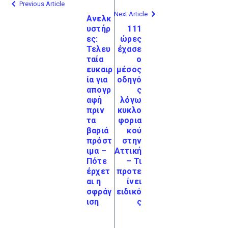
Previous Article
Next Article
Ανελκ
υστήρ
111
ες:
ώρες
Τελευ
έχασε
ταία
ο
ευκαιρ
μέσος
ία για
οδηγό
απογρ
ς
αφή
λόγω
πριν
κυκλο
τα
φορια
βαριά
κού
πρόστ
στην
ιμα –
Αττική
Πότε
– Τι
έρχετ
προτε
αι η
ίνει
σφράγ
ειδικό
ιση
ς