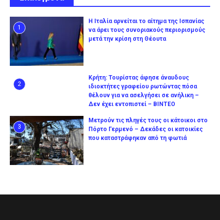
Η Ιταλία αρνείται το αίτημα της Ισπανίας
1
να άρει τους συνοριακούς περιορισμούς
μετά την κρίση στη Θέουτα
Κρήτη: Τουρίστας άφησε άναυδους
2
ιδιοκτήτες γραφείου ρωτώντας πόσα
θέλουν για να ασελγήσει σε ανήλικη –
Δεν έχει εντοπιστεί – ΒΙΝΤΕΟ
Μετρούν τις πληγές τους οι κάτοικοι στο
3
Πόρτο Γερμενό – Δεκάδες οι κατοικίες
που καταστράφηκαν από τη φωτιά