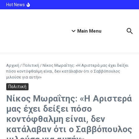
Μετάβαση στο περιεχόμενο
από τη φωτιά
Hot News
Ακυρώνει δύο συμβόλαια ο Λαρεντζάκης και
υπογράφει σε ελληνική ομάδα-έκπληξη!
Φωτιά σε κατάστημα στο Παλαιό Φάληρο – Προληπτική
εκκένωση της πολυκατοικίας
Ιλινόις: Έφηβος ντυμένος κλόουν κατηγορείται για τη
Main Menu
δολοφονία 78χρονου βετεράνου
Αρχική
/
Πολιτική
/
Νίκος Μωραΐτης: «Η Αριστερά μας έχει δείξει
πόσο κοντόφθαλμη είναι, δεν κατάλαβαν ότι ο Σαββόπουλος
μιλούσε για αυτήν»
Πολιτική
Νίκος Μωραΐτης: «Η Αριστερά
μας έχει δείξει πόσο
κοντόφθαλμη είναι, δεν
κατάλαβαν ότι ο Σαββόπουλος