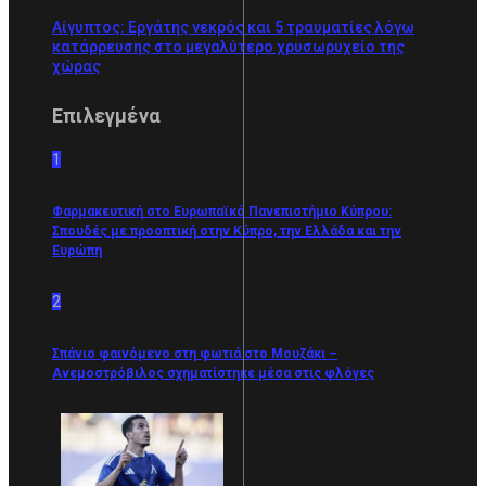
Αίγυπτος: Εργάτης νεκρός και 5 τραυματίες λόγω
κατάρρευσης στο μεγαλύτερο χρυσωρυχείο της
χώρας
Επιλεγμένα
1
Φαρμακευτική στο Ευρωπαϊκό Πανεπιστήμιο Κύπρου:
Σπουδές με προοπτική στην Κύπρο, την Ελλάδα και την
Ευρώπη
2
Σπάνιο φαινόμενο στη φωτιά στο Μουζάκι –
Ανεμοστρόβιλος σχηματίστηκε μέσα στις φλόγες