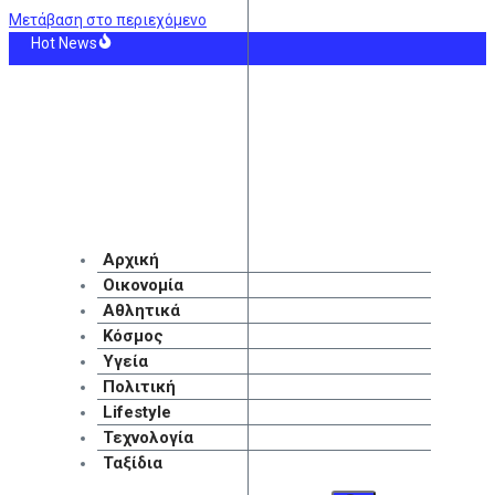
Μετάβαση στο περιεχόμενο
Hot News
ακευτική στο Ευρωπαϊκό Πανεπιστήμιο Κύπρου: Σπουδές με προοπτική στην Κύ
ιο φαινόμενο στη φωτιά στο Μουζάκι – Ανεμοστρόβιλος σχηματίστηκε μέσα 
ντης Ακράμ Μπουράς: «Είμαστε σε διαπραγματεύσεις με την ΑΕΚ»
λυταρχικά προσωποπαγές διευθυντήριο»: Νέα αποχώρηση στελέχους από το κ
ή: Οι τελευταίοι που θυμούνται την παλιά γειτονιά
en Visa: Ποιοι ξένοι αγοράζουν ακίνητα στην Ελλάδα – Γιατί υποχωρεί το ενδι
Αρχική
Οικονομία
Αθλητικά
Κόσμος
Υγεία
Πολιτική
Lifestyle
Τεχνολογία
Ταξίδια