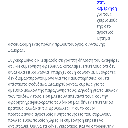
στην
κυβέρνηση
για τους
χειρισμούς
της στο
αγροτικό
ζήτημα
ασκεί ακόμη ένας πρώην πρωθυπουργός, ο Αντώνης
Σαμαράς.
Συγκεκριμένα ο κ. Σαμαράς σε γραπτή δήλωσή του αναφέρει
ότι: «Η κυβέρνηση οφείλει να καταλάβει επιτέλους ότι δεν
είναι όλα επικοινωνία. Υπάρχει και η κοινωνία. Οι αγρότες
δεν διαμαρτύρονται μόνο για τις καθυστερήσεις και τα
απίστευτα σκάνδαλα. Διαμαρτύρονται κυρίως για το
αβέβαιο μέλλον της παραγωγής τους. Δηλαδή για το μέλλον
των παιδιών τους. Που βλέπουν απέναντί τους και την
αφόρητη γραφειοκρατία του δικού μας δήθεν επιτελικού
κράτους, αλλά και τις Βρυξέλλες! Γι’ αυτό και οι
πρωτοφανείς αγροτικές κινητοποιήσεις που σαρώνουν
πολλές ευρωπαϊκές χώρες. Η κυβέρνηση έπρεπε να
αντισταθεί. Όχι να τα κάνει χειρότερα. Και να στρέφει την