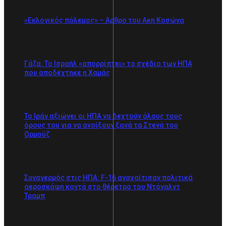
«Εκλογικός πόλεμος» – Αρθρο του Ακη Κοσώνα
Γάζα: Το Ισραήλ «απορρίπτει» το σχέδιο των ΗΠΑ
που αποδέχτηκε η Χαμάς
Το Ιράν αξιώνει οι ΗΠΑ να δεχτούν όλους τους
όρους του για να ανοίξουν ξανά τα Στενά του
Ορμούζ
Συναγερμός στις ΗΠΑ: F-16 αναχαίτισαν πολιτικά
αεροσκάφη κοντά στο θέρετρο του Ντόναλντ
Τραμπ