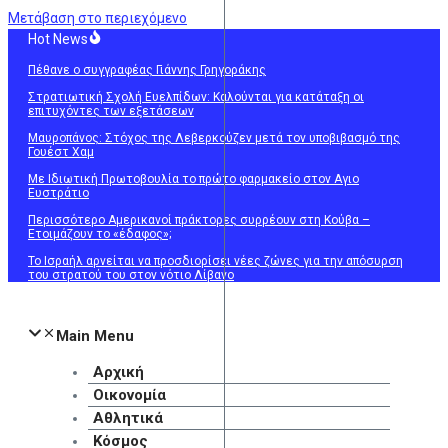
Μετάβαση στο περιεχόμενο
Hot News
Πέθανε ο συγγραφέας Γιάννης Γρηγοράκης
Στρατιωτική Σχολή Ευελπίδων: Καλούνται για κατάταξη οι
επιτυχόντες των εξετάσεων
Μαυροπάνος: Στόχος της Λεβερκούζεν μετά τον υποβιβασμό της
Γουέστ Χαμ
Με Ιδιωτική Πρωτοβουλία το πρώτο φαρμακείο στον Αγιο
Ευστράτιο
Περισσότερο Αμερικανοί πράκτορες συρρέουν στη Κούβα –
Ετοιμάζουν το «έδαφος»;
Το Ισραήλ αρνείται να προσδιορίσει νέες ζώνες για την απόσυρση
του στρατού του στον νότιο Λίβανο
Main Menu
Αρχική
Οικονομία
Αθλητικά
Κόσμος