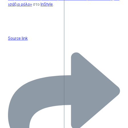
ισάξιο ρόλο»
στο
InStyle
.
Source link