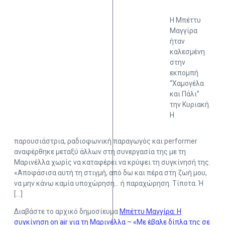
Η Μπέττυ
Μαγγίρα
ήταν
καλεσμένη
στην
εκπομπή
“Χαμογέλα
και Πάλι”
την Κυριακή.
Η
παρουσιάστρια, ραδιοφωνική παραγωγός και performer
αναφέρθηκε μεταξύ άλλων στη συνεργασία της με τη
Μαρινέλλα χωρίς να καταφέρει να κρύψει τη συγκίνησή της.
«Αποφάσισα αυτή τη στιγμή, από δω και πέρα στη ζωή μου,
να μην κάνω καμία υποχώρηση… ή παραχώρηση. Τίποτα. Ή
[…]
Διαβάστε το αρχικό δημοσίευμα
Μπέττυ Μαγγίρα: Η
συγκίνηση on air για τη Μαρινέλλα – «Με έβαλε δίπλα της σε