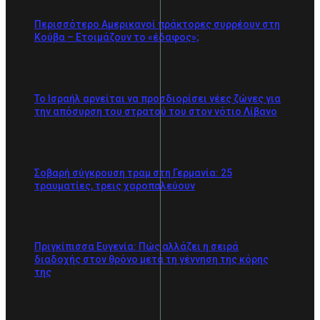
Περισσότερο Αμερικανοί πράκτορες συρρέουν στη
Κούβα – Ετοιμάζουν το «έδαφος»;
Το Ισραήλ αρνείται να προσδιορίσει νέες ζώνες για
την απόσυρση του στρατού του στον νότιο Λίβανο
Σοβαρή σύγκρουση τραμ στη Γερμανία: 25
τραυματίες, τρεις χαροπαλεύουν
Πριγκίπισσα Ευγενία: Πώς αλλάζει η σειρά
διαδοχής στον θρόνο μετά τη γέννηση της κόρης
της