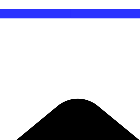
Στενά του Ορμούζ: Πλοίαρχος τάνκερ α
Ποιος είναι ο λόγος που ο Γκάβι έβαψε ρ
υν 275 δισ. δολ.
Τα νέα θωρηκτά των ΗΠΑ που θα φέρουν 
Φωτιά τώρα στο Κορωπί – Μήνυμα από 
ise
Στηρίζει τον Ινφαντίνο η ηγεσία της FIFA
αι τι απαντά η Κωνσταντίνα Γεωργάκη
Σπιτάκια Ανακύκλωσης: Πώς ο Γεωργιά