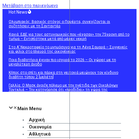
Μετάβαση στο περιεχόμενο
Hot News
Ολυμπιακός: Βασικός στόχος ο Πουέρτα, συνεχίζονται οι
συζητήσεις με τη Σανταντέρ
Χανιά: ΕΔΕ για τους αστυνομικούς που «έχασαν» την 75χρονη από το
τμήμα – Εντοπίστηκε μετά από μέρες νεκρή
Στο Α’ Νεκροταφείο το μνημόσυνο για τη Λένα Σαμαρά – Συγγενείς
και φίλοι στο πλευρό της οικογένειας
Ποια διαβατήρια έγιναν πιο ισχυρά το 2026 – Οι χώρες με τη
μεγαλύτερη άνοδο
Κήπος στο σπίτι και πάρκα στη γειτονιά μειώνουν τον κίνδυνο
διαβήτη τύπου 2 [μελέτη]
Γαλλία: Ο Μασκ άνοιξε πόλεμο με την ηγέτιδα των Οικολόγων
Τοντελιέ – Την κατηγόρησε ότι «προδίδει» τη χώρα της
Main Menu
Αρχική
Οικονομία
Αθλητικά