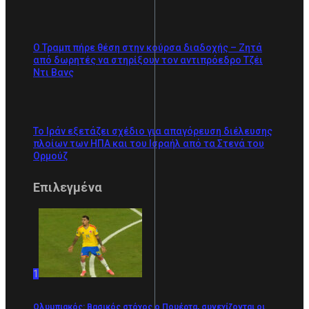
Ο Τραμπ πήρε θέση στην κούρσα διαδοχής – Ζητά
από δωρητές να στηρίξουν τον αντιπρόεδρο Τζέι
Ντι Βανς
Το Ιράν εξετάζει σχέδιο για απαγόρευση διέλευσης
πλοίων των ΗΠΑ και του Ισραήλ από τα Στενά του
Ορμούζ
Επιλεγμένα
1
Ολυμπιακός: Βασικός στόχος ο Πουέρτα, συνεχίζονται οι