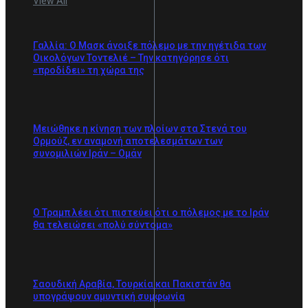
View All
Γαλλία: Ο Μασκ άνοιξε πόλεμο με την ηγέτιδα των
Οικολόγων Τοντελιέ – Την κατηγόρησε ότι
«προδίδει» τη χώρα της
Μειώθηκε η κίνηση των πλοίων στα Στενά του
Ορμούζ, εν αναμονή αποτελεσμάτων των
συνομιλιών Ιράν – Ομάν
Ο Τραμπ λέει ότι πιστεύει ότι ο πόλεμος με το Ιράν
θα τελειώσει «πολύ σύντομα»
Σαουδική Αραβία, Τουρκία και Πακιστάν θα
υπογράψουν αμυντική συμφωνία