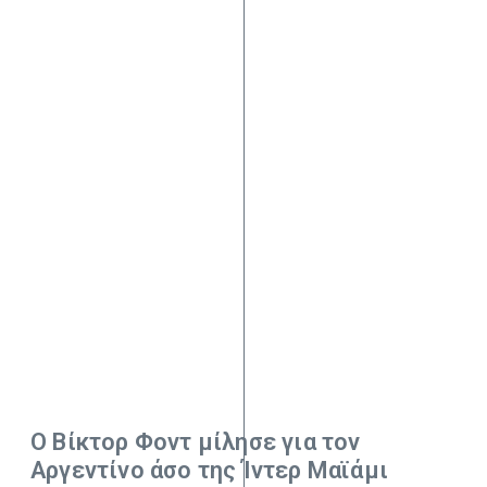
Ο Βίκτορ Φοντ μίλησε για τον
Αργεντίνο άσο της Ίντερ Μαϊάμι