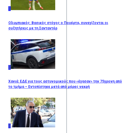
1
Ολυμπιακός: Βασικός στόχος ο Πουέρτα, συνεχίζονται οι
συζητήσεις με τη Σανταντέρ
2
Χανιά: ΕΔΕ για τους αστυνομικούς που «έχασαν» την 75χρονη από
το τμήμα – Εντοπίστηκε μετά από μέρες νεκρή
3