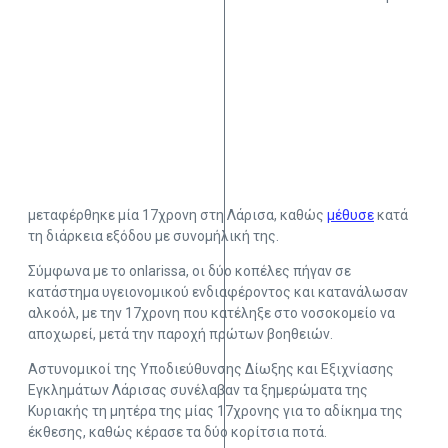
μεταφέρθηκε μία 17χρονη στη Λάρισα, καθώς
μέθυσε
κατά
τη διάρκεια εξόδου με συνομήλική της.
Σύμφωνα με το onlarissa, οι δύο κοπέλες πήγαν σε
κατάστημα υγειονομικού ενδιαφέροντος και κατανάλωσαν
αλκοόλ, με την 17χρονη που κατέληξε στο νοσοκομείο να
αποχωρεί, μετά την παροχή πρώτων βοηθειών.
Αστυνομικοί της Υποδιεύθυνσης Δίωξης και Εξιχνίασης
Εγκλημάτων Λάρισας συνέλαβαν τα ξημερώματα της
Κυριακής τη μητέρα της μίας 17χρονης για το αδίκημα της
έκθεσης, καθώς κέρασε τα δύο κορίτσια ποτά.