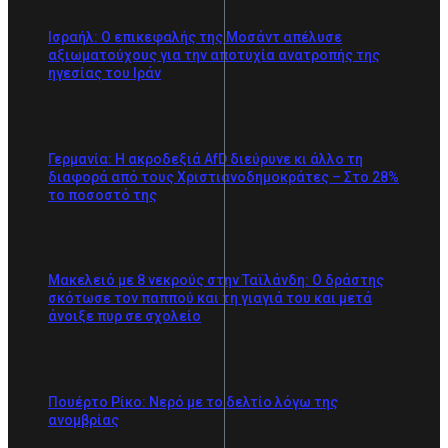
Ισραήλ: Ο επικεφαλής της Μοσάντ απέλυσε
αξιωματούχους για την αποτυχία ανατροπής της
ηγεσίας του Ιράν
Γερμανία: Η ακροδεξιά AfD διεύρυνε κι άλλο τη
διαφορά από τους Χριστιανοδημοκράτες – Στο 28%
το ποσοστό της
Μακελειό με 8 νεκρούς στην Ταϊλάνδη: Ο δράστης
σκότωσε τον παππού και τη γιαγιά του και μετά
άνοιξε πυρ σε σχολείο
Πουέρτο Ρίκο: Νερό με το δελτίο λόγω της
ανομβρίας