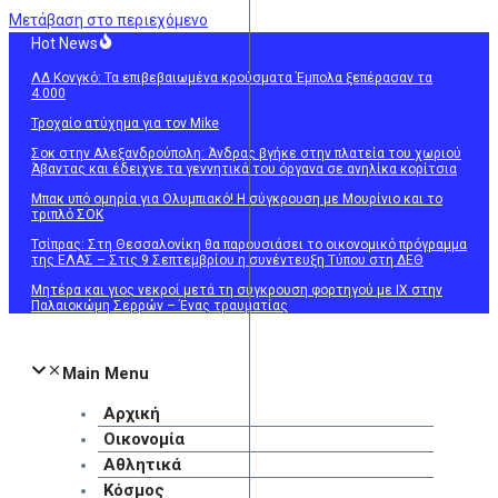
Μετάβαση στο περιεχόμενο
Hot News
ΛΔ Κονγκό: Τα επιβεβαιωμένα κρούσματα Έμπολα ξεπέρασαν τα
4.000
Τροχαίο ατύχημα για τον Mike
Σοκ στην Αλεξανδρούπολη: Άνδρας βγήκε στην πλατεία του χωριού
Άβαντας και έδειχνε τα γεννητικά του όργανα σε ανηλίκα κορίτσια
Μπακ υπό ομηρία για Ολυμπιακό! Η σύγκρουση με Μουρίνιο και το
τριπλό ΣΟΚ
Τσίπρας: Στη Θεσσαλονίκη θα παρουσιάσει το οικονομικό πρόγραμμα
της ΕΛΑΣ – Στις 9 Σεπτεμβρίου η συνέντευξη Τύπου στη ΔΕΘ
Μητέρα και γιος νεκροί μετά τη σύγκρουση φορτηγού με ΙΧ στην
Παλαιοκώμη Σερρών – Ένας τραυματίας
Main Menu
Αρχική
Οικονομία
Αθλητικά
Κόσμος