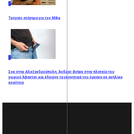
2
Τροχαίο ατύχημα για τον Mike
3
Σοκ στην Αλεξανδρούπολη: Άνδρας βγήκε στην πλατεία του
χωριού Άβαντας και έδειχνε τα γεννητικά του όργανα σε ανηλίκα
κορίτσια