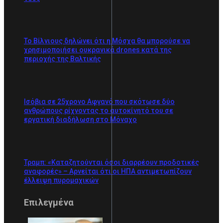
Το Βίλνιους δηλώνει ότι η Μόσχα θα μπορούσε να
χρησιμοποιήσει ουκρανικά drones κατά της
περιοχής της Βαλτικής
Ισόβια σε 25χρονο Αφγανό που σκότωσε δύο
ανθρώπους ρίχνοντας το αυτοκίνητό του σε
εργατική διαδήλωση στο Μόναχο
Τραμπ: «Καταζητούνται όσοι διαρρέουν προδοτικές
αναφορές» – Αρνείται ότι οι ΗΠΑ αντιμετωπίζουν
έλλειψη πυρομαχικών
Επιλεγμένα