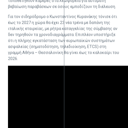
τοποθετηθούν κάμερες στα λεωφορεία για αυτόματη
βεβαίωση παραβάσεων σε όσους εμποδίζουν τη διέλευση.
Για τον σιδηρόδρομο ο Κωνσταντίνος Κυρανάκης τόνισε ότι
έως το 2027 η χώρα θα έχει 23 νέα τρένα με δαπάνη της
ιταλικής εταιρείας, με ρήτρα καταγγελίας της σύμβασης αν
δεν τηρηθούν τα χρονοδιαγράμματα. Επιπλέον υποστήριξε
ότι η πλήρης εγκατάσταση των ευρωπαϊκών συστημάτων
ασφαλείας (σηματοδότηση, τηλεδιοίκηση, ETCS) στη
γραμμή Αθήνα – Θεσσαλονίκη θα γίνει έως το καλοκαίρι του
2026.