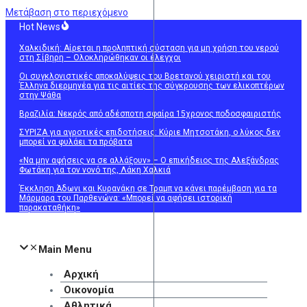
Μετάβαση στο περιεχόμενο
Hot News
Χαλκιδική: Αίρεται η προληπτική σύσταση για μη χρήση του νερού
στη Σίβηρη – Ολοκληρώθηκαν οι έλεγχοι
Οι συγκλονιστικές αποκαλύψεις του Βρετανού χειριστή και του
Έλληνα διερμηνέα για τις αιτίες της σύγκρουσης των ελικοπτέρων
στην Ψάθα
Βραζιλία: Νεκρός από αδέσποτη σφαίρα 15χρονος ποδοσφαιριστής
ΣΥΡΙΖΑ για αγροτικές επιδοτήσεις: Κύριε Μητσοτάκη, ο λύκος δεν
μπορεί να φυλάει τα πρόβατα
«Να μην αφήσεις να σε αλλάξουν» – Ο επικήδειος της Αλεξάνδρας
Φωτάκη για τον νονό της, Λάκη Χαλκιά
Έκκληση Άδωνι και Κυρανάκη σε Τραμπ να κάνει παρέμβαση για τα
Μάρμαρα του Παρθενώνα: «Μπορεί να αφήσει ιστορική
παρακαταθήκη»
Main Menu
Αρχική
Οικονομία
Αθλητικά