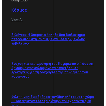
αθλητισμό.
Κόσμος
View All
Ζελένσκι: Η Ουκρανία έπληξε δύο διυλιστήρια
πετρελαίου στη Ρωσία με επιθέσεις «μεγάλης
εμβέλειας»
Ένοχος για περιφρόνηση του Κογκρέσου ο Φάουτσι:
Αρνήθηκε επανειλημμένα να απαντήσει σε
ερωτήσεις για τη διαχείριση της πανδημίας του
κορωνοϊού
Φιλιππίνες: Σφοδρές καταιγίδες πλήττουν τη χώρα
– Τουλάχιστον τέσσερις άνθρωποι έχασαν τη ζωή
τους