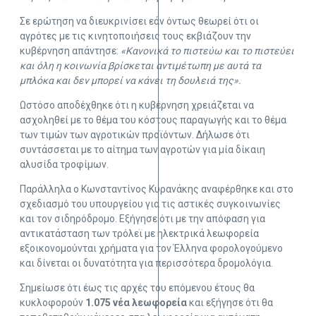
Σε ερώτηση να διευκρινίσει εάν όντως θεωρεί ότι οι
αγρότες με τις κινητοποιήσεις τους εκβιάζουν την
κυβέρνηση απάντησε:
«Κανονικά το πιστεύω και το πιστεύει
και όλη η κοινωνία βρίσκεται αντιμέτωπη με αυτά τα
μπλόκα και δεν μπορεί να κάνει τη δουλειά της».
Ωστόσο αποδέχθηκε ότι η κυβέρνηση χρειάζεται να
ασχοληθεί με το θέμα του κόστους παραγωγής και το θέμα
των τιμών των αγροτικών προϊόντων. Δήλωσε ότι
συντάσσεται με το αίτημα των αγροτών για μία δίκαιη
αλυσίδα τροφίμων.
Παράλληλα ο Κωνσταντίνος Κυρανάκης αναφέρθηκε και στο
σχεδιασμό του υπουργείου για τις αστικές συγκοινωνίες
και τον σιδηρόδρομο. Εξήγησε ότι με την απόφαση για
αντικατάσταση των τρόλεϊ με ηλεκτρικά λεωφορεία
εξοικονομούνται χρήματα για τον Έλληνα φορολογούμενο
και δίνεται οι δυνατότητα για περισσότερα δρομολόγια.
Σημείωσε ότι έως τις αρχές του επόμενου έτους θα
κυκλοφορούν
1.075 νέα λεωφορεία
και εξήγησε ότι θα