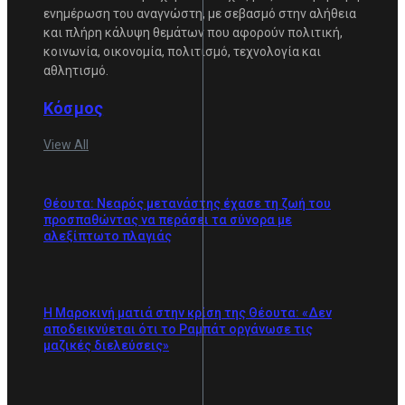
ενημέρωση του αναγνώστη, με σεβασμό στην αλήθεια
και πλήρη κάλυψη θεμάτων που αφορούν πολιτική,
κοινωνία, οικονομία, πολιτισμό, τεχνολογία και
αθλητισμό.
Κόσμος
View All
Θέουτα: Νεαρός μετανάστης έχασε τη ζωή του
προσπαθώντας να περάσει τα σύνορα με
αλεξίπτωτο πλαγιάς
Η Μαροκινή ματιά στην κρίση της Θέουτα: «Δεν
αποδεικνύεται ότι το Ραμπάτ οργάνωσε τις
μαζικές διελεύσεις»