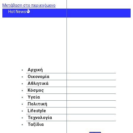
Μετάβαση στο περιεχόμενο
Hot News
 Νεαρός μετανάστης έχασε τη ζωή του προσπαθώντας να περάσει τα σύνορα 
Αττική: «Αγώνας δρόμου» για τα αντιπλημμυρικά έργα πριν από τις πρώτες βρ
ινή ματιά στην κρίση της Θέουτα: «Δεν αποδεικνύεται ότι το Ραμπάτ οργάνωσ
ός για Όλους 2026-2027: Αιτήσεις σήμερα για τα ΑΦΜ που λήγουν σε 7 και 8
αϊκός: Η ΤΣΣΚΑ 1948 έριξε 3άρα στη Λοκομοτίβ Σόφιας αλλάζοντας όλη την 
θηναίων: Κλείνει ο λόφος Φινοπούλου από τα μεσάνυχτα λόγω κινδύνου πυρκα
Αρχική
Οικονομία
Αθλητικά
Κόσμος
Υγεία
Πολιτική
Lifestyle
Τεχνολογία
Ταξίδια