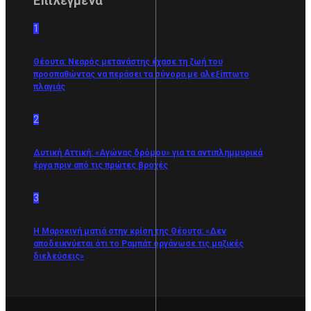
Επιλεγμένα
1
Θέουτα: Νεαρός μετανάστης έχασε τη ζωή του
προσπαθώντας να περάσει τα σύνορα με αλεξίπτωτο
πλαγιάς
2
Δυτική Αττική: «Αγώνας δρόμου» για τα αντιπλημμυρικά
έργα πριν από τις πρώτες βροχές
3
Η Μαροκινή ματιά στην κρίση της Θέουτα: «Δεν
αποδεικνύεται ότι το Ραμπάτ οργάνωσε τις μαζικές
διελεύσεις»