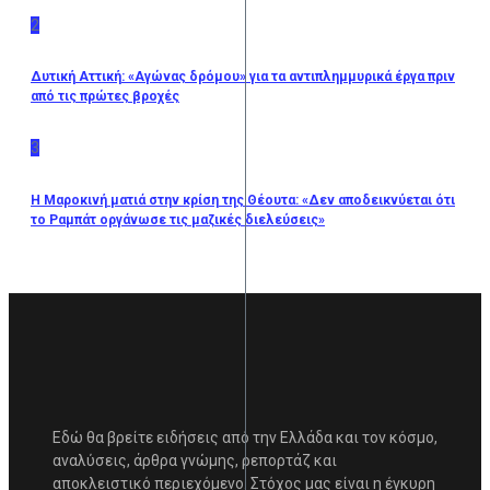
2
Δυτική Αττική: «Αγώνας δρόμου» για τα αντιπλημμυρικά έργα πριν
από τις πρώτες βροχές
3
Η Μαροκινή ματιά στην κρίση της Θέουτα: «Δεν αποδεικνύεται ότι
το Ραμπάτ οργάνωσε τις μαζικές διελεύσεις»
Εδώ θα βρείτε ειδήσεις από την Ελλάδα και τον κόσμο,
αναλύσεις, άρθρα γνώμης, ρεπορτάζ και
αποκλειστικό περιεχόμενο. Στόχος μας είναι η έγκυρη