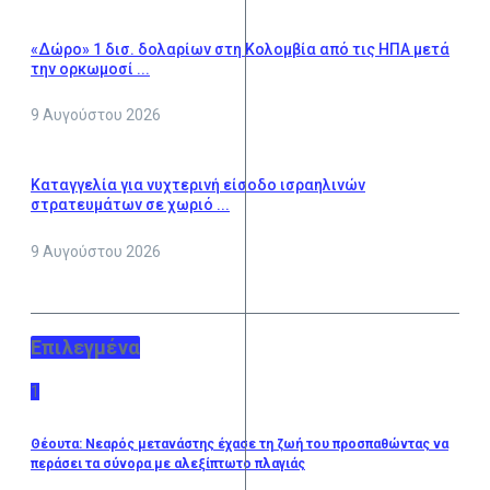
«Δώρο» 1 δισ. δολαρίων στη Κολομβία από τις ΗΠΑ μετά
την ορκωμοσί ...
9 Αυγούστου 2026
Καταγγελία για νυχτερινή είσοδο ισραηλινών
στρατευμάτων σε χωριό ...
9 Αυγούστου 2026
Επιλεγμένα
1
Θέουτα: Νεαρός μετανάστης έχασε τη ζωή του προσπαθώντας να
περάσει τα σύνορα με αλεξίπτωτο πλαγιάς