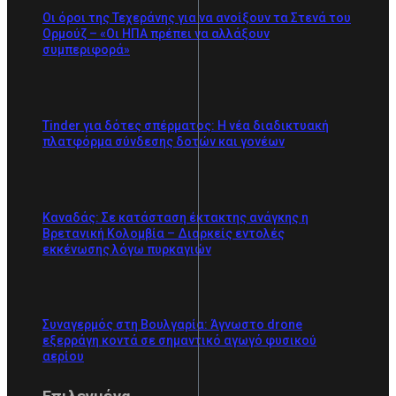
Οι όροι της Τεχεράνης για να ανοίξουν τα Στενά του
Ορμούζ – «Οι ΗΠΑ πρέπει να αλλάξουν
συμπεριφορά»
Tinder για δότες σπέρματος: Η νέα διαδικτυακή
πλατφόρμα σύνδεσης δοτών και γονέων
Καναδάς: Σε κατάσταση έκτακτης ανάγκης η
Βρετανική Κολομβία – Διαρκείς εντολές
εκκένωσης λόγω πυρκαγιών
Συναγερμός στη Βουλγαρία: Άγνωστο drone
εξερράγη κοντά σε σημαντικό αγωγό φυσικού
αερίου