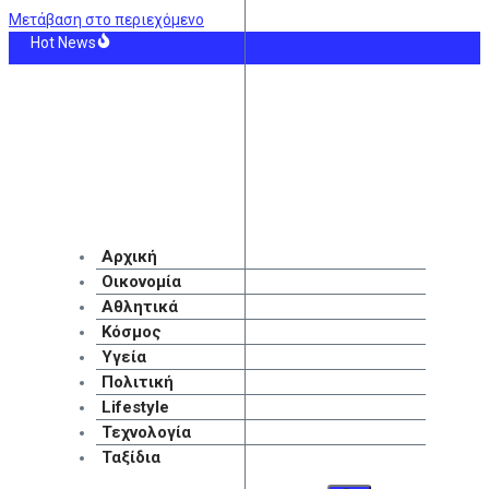
Μετάβαση στο περιεχόμενο
Hot News
ς τις αισθήσεις της ανασύρθηκε γυναίκα από ακάλυπτο πολυκατοικίας στη Μι
νε σε ηλικία 76 ετών ο γνωστός συγγραφέας και δικηγόρος Γιάννης Γρηγοράκη
πιακός: Βασικός στόχος ο Πουέρτα, συνεχίζονται οι συζητήσεις με τη Σαντα
ά: ΕΔΕ για τους αστυνομικούς που «έχασαν» την 75χρονη από το τμήμα – Εντοπ
Α’ Νεκροταφείο το μνημόσυνο για τη Λένα Σαμαρά – Συγγενείς και φίλοι στο π
 διαβατήρια έγιναν πιο ισχυρά το 2026 – Οι χώρες με τη μεγαλύτερη άνοδο
Αρχική
Οικονομία
Αθλητικά
Κόσμος
Υγεία
Πολιτική
Lifestyle
Τεχνολογία
Ταξίδια