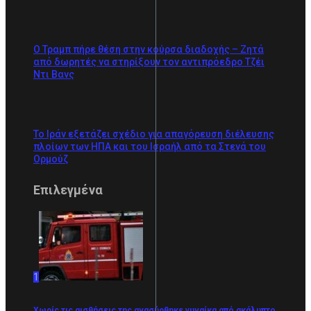
Ο Τραμπ πήρε θέση στην κούρσα διαδοχής – Ζητά
από δωρητές να στηρίξουν τον αντιπρόεδρο Τζέι
Ντι Βανς
Το Ιράν εξετάζει σχέδιο για απαγόρευση διέλευσης
πλοίων των ΗΠΑ και του Ισραήλ από τα Στενά του
Ορμούζ
Επιλεγμένα
1
Χωρίς τις αισθήσεις της ανασύρθηκε γυναίκα από ακάλυπτο