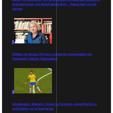
πολυκατοικίας στη Μιχαλακοπούλου – Έπεσε από τον 5ο
όροφο
2
Πέθανε σε ηλικία 76 ετών ο γνωστός συγγραφέας και
δικηγόρος Γιάννης Γρηγοράκης
3
Ολυμπιακός: Βασικός στόχος ο Πουέρτα, συνεχίζονται οι
συζητήσεις με τη Σανταντέρ