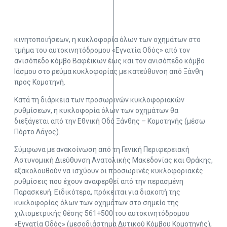
κινητοποιήσεων, η κυκλοφορία όλων των οχημάτων στο
τμήμα του αυτοκινητόδρομου «Εγνατία Οδός» από τον
ανισόπεδο κόμβο Βαφέικων έως και τον ανισόπεδο κόμβο
Ιάσμου στο ρεύμα κυκλοφορίας με κατεύθυνση από Ξάνθη
προς Κομοτηνή.
Κατά τη διάρκεια των προσωρινών κυκλοφοριακών
ρυθμίσεων, η κυκλοφορία όλων των οχημάτων θα
διεξάγεται από την Εθνική Οδό Ξάνθης – Κομοτηνής (μέσω
Πόρτο Λάγος).
Σύμφωνα με ανακοίνωση από τη Γενική Περιφερειακή
Αστυνομική Διεύθυνση Ανατολικής Μακεδονίας και Θράκης,
εξακολουθούν να ισχύουν οι προσωρινές κυκλοφοριακές
ρυθμίσεις που έχουν αναφερθεί από την περασμένη
Παρασκευή. Ειδικότερα, πρόκειται για διακοπή της
κυκλοφορίας όλων των οχημάτων στο σημείο της
χιλιομετρικής θέσης 561+500 του αυτοκινητόδρομου
«Εγνατία Οδός» (μεσοδιάστημα Δυτικού Κόμβου Κομοτηνής),