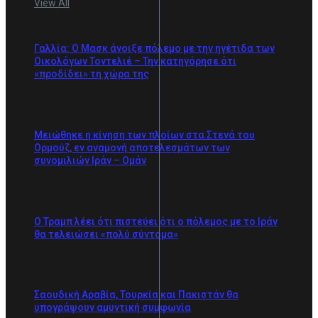
View All
Γαλλία: Ο Μασκ άνοιξε πόλεμο με την ηγέτιδα των
Οικολόγων Τοντελιέ – Την κατηγόρησε ότι
«προδίδει» τη χώρα της
Μειώθηκε η κίνηση των πλοίων στα Στενά του
Ορμούζ, εν αναμονή αποτελεσμάτων των
συνομιλιών Ιράν – Ομάν
Ο Τραμπ λέει ότι πιστεύει ότι ο πόλεμος με το Ιράν
θα τελειώσει «πολύ σύντομα»
Σαουδική Αραβία, Τουρκία και Πακιστάν θα
υπογράψουν αμυντική συμφωνία