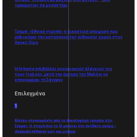
τραυματίες σε μοναστήρι
Τραμπ: «Εθνική ντροπή» η δικαστική απόφαση που
μπλοκάρει την κατασκευή της αίθουσας χορού στον
Λευκό Οίκο
Η Ισπανία επιβάλλει συνοριακούς ελέγχους για
τους Ιταλούς, μετά την άρνηση της Μελόνι να
επαναφέρει τη Σένγκεν
Επιλεγμένα
1
Βίντεο-ντοκουμέντο από το θανατηφόρο τροχαίο στις
Σέρρες: Η στιγμή που το ΙΧ μπαίνει στο αντίθετο ρεύμα –
Ακαριαία πέθαναν γιος και μητέρα