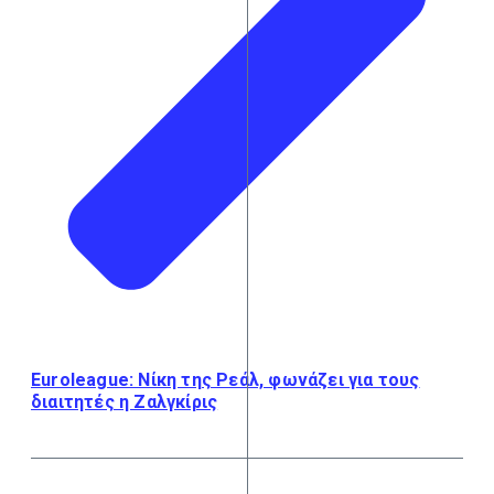
Euroleague: Νίκη της Ρεάλ, φωνάζει για τους
διαιτητές η Ζαλγκίρις