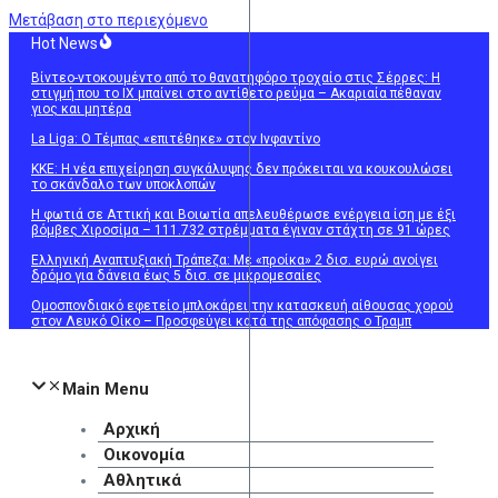
Μετάβαση στο περιεχόμενο
Hot News
Βίντεο-ντοκουμέντο από το θανατηφόρο τροχαίο στις Σέρρες: Η
στιγμή που το ΙΧ μπαίνει στο αντίθετο ρεύμα – Ακαριαία πέθαναν
γιος και μητέρα
La Liga: Ο Τέμπας «επιτέθηκε» στον Ινφαντίνο
KKE: Η νέα επιχείρηση συγκάλυψης δεν πρόκειται να κουκουλώσει
το σκάνδαλο των υποκλοπών
Η φωτιά σε Αττική και Βοιωτία απελευθέρωσε ενέργεια ίση με έξι
βόμβες Χιροσίμα – 111.732 στρέμματα έγιναν στάχτη σε 91 ώρες
Ελληνική Αναπτυξιακή Τράπεζα: Με «προίκα» 2 δισ. ευρώ ανοίγει
δρόμο για δάνεια έως 5 δισ. σε μικρομεσαίες
Ομοσπονδιακό εφετείο μπλοκάρει την κατασκευή αίθουσας χορού
στον Λευκό Οίκο – Προσφεύγει κατά της απόφασης ο Τραμπ
Main Menu
Αρχική
Οικονομία
Αθλητικά