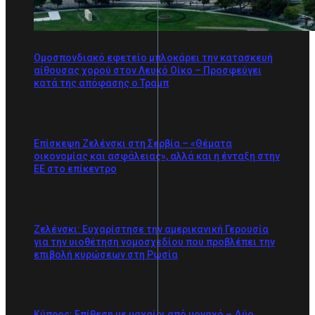
Ομοσπονδιακό εφετείο μπλοκάρει την κατασκευή
αίθουσας χορού στον Λευκό Οίκο – Προσφεύγει
κατά της απόφασης ο Τραμπ
Επίσκεψη Ζελένσκι στη Σερβία – «Θέματα
οικονομίας και ασφάλειας», αλλά και η ένταξη στην
ΕΕ στο επίκεντρο
Ζελένσκι: Ευχαρίστησε την αμερικανική Γερουσία
για την υιοθέτηση νομοσχεδίου που προβλέπει την
επιβολή κυρώσεων στη Ρωσία
Κύπρος: Επίθεση με μαχαίρι από μοναχό – Δύο