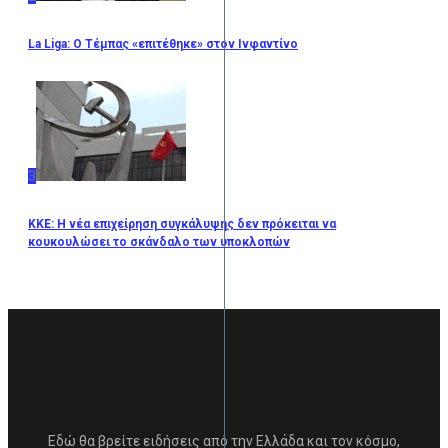
La Liga: Ο Τέμπας «επιτέθηκε» στον Ινφαντίνο
3
KKE: Η νέα επιχείρηση συγκάλυψης δεν πρόκειται να
κουκουλώσει το σκάνδαλο των υποκλοπών
Εδώ θα βρείτε ειδήσεις από την Ελλάδα και τον κόσμο,