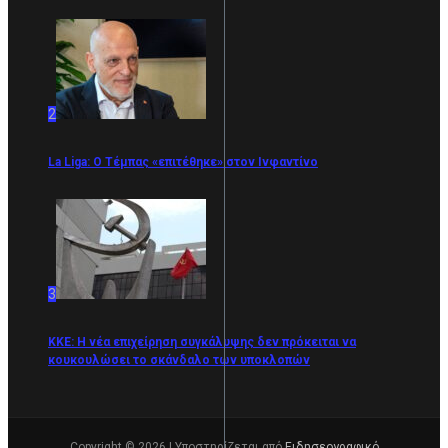
2
La Liga: Ο Τέμπας «επιτέθηκε» στον Ινφαντίνο
3
KKE: Η νέα επιχείρηση συγκάλυψης δεν πρόκειται να
κουκουλώσει το σκάνδαλο των υποκλοπών
Copyright © 2026 | Υποστηρίζεται από
Ειδησεογραφικό