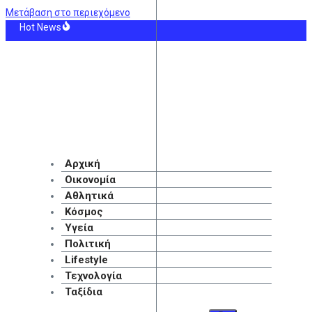
Μετάβαση στο περιεχόμενο
Hot News
Επιτροπή της Γερουσίας προτείνει άσκηση διώξεων σε βάρος του Φάουτσι, συμ
σερα βήματα: Κοινή διαδικασία για το VAR σε όλη την Ευρώπη «διατάζει» η U
νία: Το ουκρανικό αεροσκάφος κοντά στο οποίο βρέθηκε drone με εκρηκτικά, 
λιξη η πυρκαγιά στη Σκύρο – Ενισχύθηκαν οι εναέριες δυνάμεις
ισμός και διάσωση 40 αλλοδαπών νότια της Ιεράπετρας
ίνωσε Ντιομαντέ η Ρεάλ Μαδρίτης – Η πιο ακριβή μεταγραφή της ιστορίας τη
Αρχική
Οικονομία
Αθλητικά
Κόσμος
Υγεία
Πολιτική
Lifestyle
Τεχνολογία
Ταξίδια