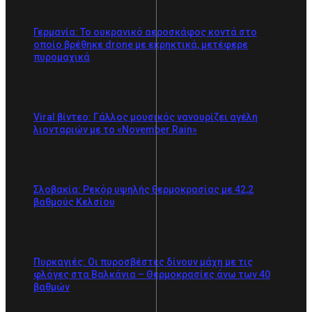
Γερμανία: Το ουκρανικό αεροσκάφος κοντά στο
οποίο βρέθηκε drone με εκρηκτικά, μετέφερε
πυρομαχικά
Viral βίντεο: Γάλλος μουσικός νανουρίζει αγέλη
λιονταριών με το «November Rain»
Σλοβακία: Ρεκόρ υψηλής θερμοκρασίας με 42,2
βαθμούς Κελσίου
Πυρκαγιές: Οι πυροσβέστες δίνουν μάχη με τις
φλόγες στα Βαλκάνια – Θερμοκρασίες άνω των 40
βαθμών