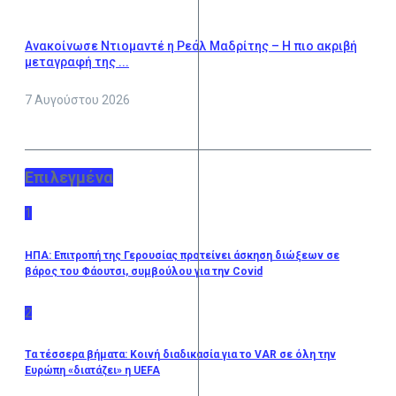
Ανακοίνωσε Ντιομαντέ η Ρεάλ Μαδρίτης – Η πιο ακριβή
μεταγραφή της ...
7 Αυγούστου 2026
Επιλεγμένα
1
ΗΠΑ: Επιτροπή της Γερουσίας προτείνει άσκηση διώξεων σε
βάρος του Φάουτσι, συμβούλου για την Covid
2
Τα τέσσερα βήματα: Κοινή διαδικασία για το VAR σε όλη την
Ευρώπη «διατάζει» η UEFA