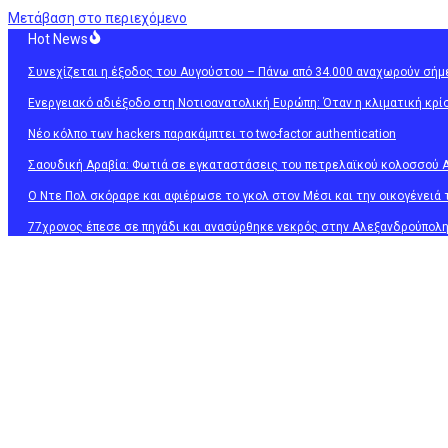
Μετάβαση στο περιεχόμενο
Hot News
Συνεχίζεται η έξοδος του Αυγούστου – Πάνω από 34.000 αναχωρούν σήμε
Ενεργειακό αδιέξοδο στη Νοτιοανατολική Ευρώπη: Όταν η κλιματική κρί
Νέο κόλπο των hackers παρακάμπτει το two-factor authentication
Σαουδική Αραβία: Φωτιά σε εγκαταστάσεις του πετρελαϊκού κολοσσού 
Ο Ντε Πολ σκόραρε και αφιέρωσε το γκολ στον Μέσι και την οικογένειά το
77χρονος έπεσε σε πηγάδι και ανασύρθηκε νεκρός στην Αλεξανδρούπολ