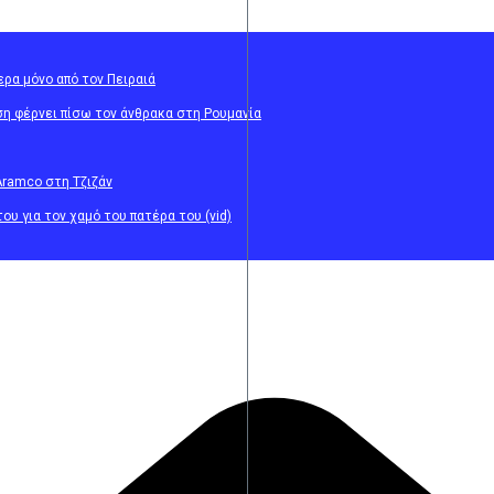
ρα μόνο από τον Πειραιά
ση φέρνει πίσω τον άνθρακα στη Ρουμανία
Aramco στη Τζιζάν
υ για τον χαμό του πατέρα του (vid)
η