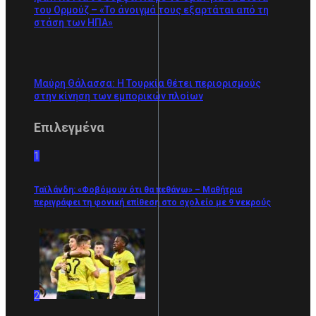
του Ορμούζ – «Το άνοιγμά τους εξαρτάται από τη
στάση των ΗΠΑ»
Μαύρη Θάλασσα: Η Τουρκία θέτει περιορισμούς
στην κίνηση των εμπορικών πλοίων
Επιλεγμένα
1
Ταϊλάνδη: «Φοβόμουν ότι θα πεθάνω» – Μαθήτρια
περιγράφει τη φονική επίθεση στο σχολείο με 9 νεκρούς
2