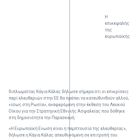
Η
επικεφαλής
της
ευρωπαϊκής
διπλωματίας Κάγια Κάλας δήλωσε σήμερα ότι οι επικρίσεις
περί ελευθεριών στην ΕΕ θα πρέπει να κατευθυνθούν αλλού,
«ίσως στη Ρωσία», αναφερόμενη στην έκθεση του Λευκού
Οίκου για την Στρατηγική Εθνικής Ασφαλείας που δόθηκε
στη δημοσιότητα την Παρασκευή.
«Η Ευρωπαϊκή Ενωση είναι η πεμπτουσία της ελευθερίας»,
δήλωσε η Κάγια Κάλας απευθυνόμενη σε επιτροπή του