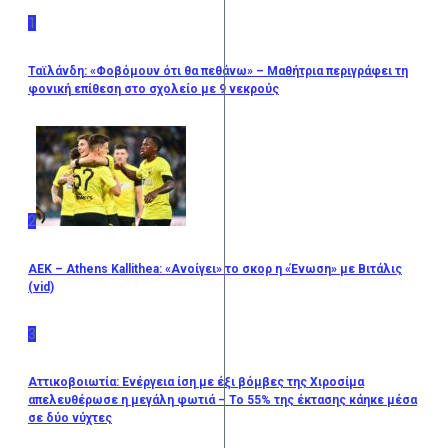
1
Ταϊλάνδη: «Φοβόμουν ότι θα πεθάνω» – Μαθήτρια περιγράφει τη
φονική επίθεση στο σχολείο με 9 νεκρούς
2
ΑΕΚ – Athens Kallithea: «Ανοίγει» το σκορ η «Ένωση» με Βιτάλις
(vid)
3
Αττικοβοιωτία: Ενέργεια ίση με έξι βόμβες της Χιροσίμα
απελευθέρωσε η μεγάλη φωτιά – Το 55% της έκτασης κάηκε μέσα
σε δύο νύχτες