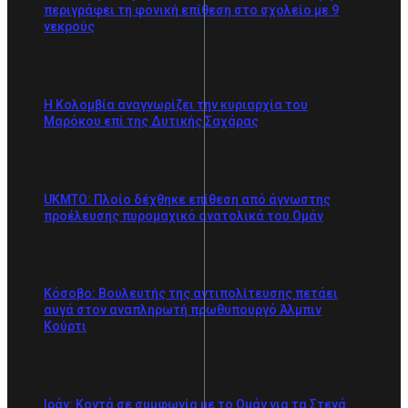
περιγράφει τη φονική επίθεση στο σχολείο με 9
νεκρούς
Η Κολομβία αναγνωρίζει την κυριαρχία του
Μαρόκου επί της Δυτικής Σαχάρας
UKMTO: Πλοίο δέχθηκε επίθεση από άγνωστης
προέλευσης πυρομαχικό ανατολικά του Ομάν
Κόσοβο: Βουλευτής της αντιπολίτευσης πετάει
αυγά στον αναπληρωτή πρωθυπουργό Άλμπιν
Κούρτι
Ιράν: Κοντά σε συμφωνία με το Ομάν για τα Στενά