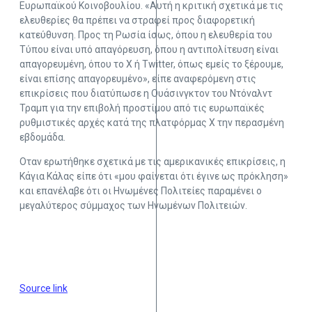
Ευρωπαϊκού Κοινοβουλίου. «Αυτή η κριτική σχετικά με τις
ελευθερίες θα πρέπει να στραφεί προς διαφορετική
κατεύθυνση. Προς τη Ρωσία ίσως, όπου η ελευθερία του
Τύπου είναι υπό απαγόρευση, όπου η αντιπολίτευση είναι
απαγορευμένη, όπου το Χ ή Twitter, όπως εμείς το ξέρουμε,
είναι επίσης απαγορευμένο», είπε αναφερόμενη στις
επικρίσεις που διατύπωσε η Ουάσινγκτον του Ντόναλντ
Τραμπ για την επιβολή προστίμου από τις ευρωπαϊκές
ρυθμιστικές αρχές κατά της πλατφόρμας Χ την περασμένη
εβδομάδα.
Οταν ερωτήθηκε σχετικά με τις αμερικανικές επικρίσεις, η
Κάγια Κάλας είπε ότι «μου φαίνεται ότι έγινε ως πρόκληση»
και επανέλαβε ότι οι Ηνωμένες Πολιτείες παραμένει ο
μεγαλύτερος σύμμαχος των Ηνωμένων Πολιτειών.
Source link