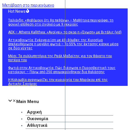
Μετάβαση στο περιεχόμενο
Hot News
Ταϊλάνδη: «Φοβόμουν ότι θα πεθάνω» – Μαθήτρια περιγράφει τη
φονική επίθεση στο σχολείο με 9 νεκρούς
ΑΕΚ – Athens Kallithea: «Ανοίγει» το σκορ η «Ένωση» με Βιτάλις (vid)
Αττικοβοιωτία: Ενέργεια ίση με έξι βόμβες της Χιροσίμα
απελευθέρωσε η μεγάλη φωτιά – Το 55% της έκτασης κάηκε μέσα
σε δύο νύχτες
Μέσι: Τα συλλυπητήρια της Ρεάλ Μαδρίτης για τον θάνατο του
πατέρα του
Φωτιά στην Αττικοβοιωτία: Πώς διέσωσε η Πυροσβεστική τους
κατοίκους – Πάνω από 250 απομακρύνθηκαν δια θαλάσσης
Η Κολομβία αναγνωρίζει την κυριαρχία του Μαρόκου επί της
Δυτικής Σαχάρας
Main Menu
Αρχική
Οικονομία
Αθλητικά