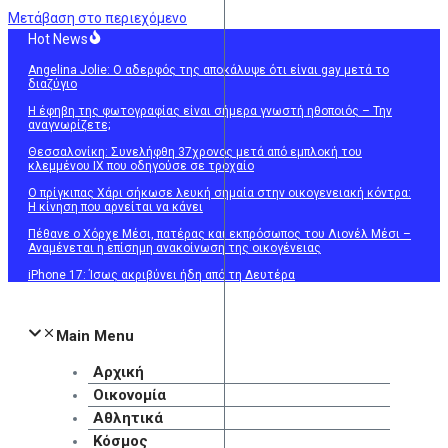
Μετάβαση στο περιεχόμενο
Hot News
Angelina Jolie: Ο αδερφός της αποκάλυψε ότι είναι gay μετά το
διαζύγιο
Η έφηβη της φωτογραφίας είναι σήμερα γνωστή ηθοποιός – Την
αναγνωρίζετε;
Θεσσαλονίκη: Συνελήφθη 37χρονος μετά από εμπλοκή του
κλεμμένου ΙΧ που οδηγούσε σε τροχαίο
Ο πρίγκιπας Χάρι σήκωσε λευκή σημαία στην οικογενειακή κόντρα:
Η κίνηση που αρνείται να κάνει
Πέθανε ο Χόρχε Μέσι, πατέρας και εκπρόσωπος του Λιονέλ Μέσι –
Αναμένεται η επίσημη ανακοίνωση της οικογένειας
iPhone 17: Ίσως ακριβύνει ήδη από τη Δευτέρα
Main Menu
Αρχική
Οικονομία
Αθλητικά
Κόσμος