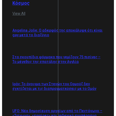
Κόσμος
View All
Angelina Jolie: Ο αδερφός της αποκάλυψε ότι είναι
gay μετά το διαζύγιο
Στα σκουπίδια φάρμακα που γεμίζουν 75 πισίνες –
Το μέγεθος της σπατάλης στην Αγγλία
Ιράν: Το άνοιγμα των Στενών του Ορμούζ δεν
σχετίζεται με τις διαπραγματεύσεις με το Ομάν
UFO: Νέα δημοσίευση αρχείων από το Πεντάγωνο –
«Τρίγωνα», «σφαίρες» και μηδενικό συμπέρασμα