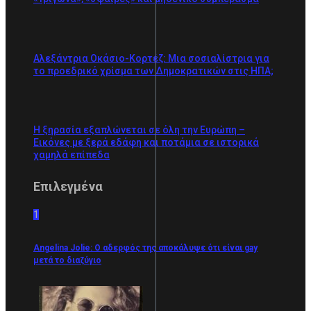
Αλεξάντρια Οκάσιο-Κορτέζ: Μια σοσιαλίστρια για
το προεδρικό χρίσμα των Δημοκρατικών στις ΗΠΑ;
Η ξηρασία εξαπλώνεται σε όλη την Ευρώπη –
Εικόνες με ξερά εδάφη και ποτάμια σε ιστορικά
χαμηλά επίπεδα
Επιλεγμένα
1
Angelina Jolie: Ο αδερφός της αποκάλυψε ότι είναι gay
μετά το διαζύγιο