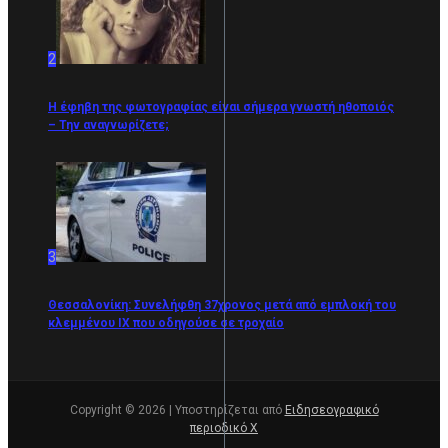
2
Η έφηβη της φωτογραφίας είναι σήμερα γνωστή ηθοποιός
– Την αναγνωρίζετε;
3
Θεσσαλονίκη: Συνελήφθη 37χρονος μετά από εμπλοκή του
κλεμμένου ΙΧ που οδηγούσε σε τροχαίο
Copyright © 2026 | Υποστηρίζεται από
Ειδησεογραφικό
περιοδικό Χ