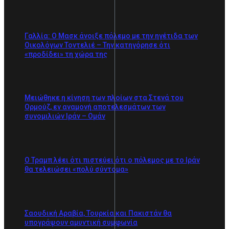
Γαλλία: Ο Μασκ άνοιξε πόλεμο με την ηγέτιδα των
Οικολόγων Τοντελιέ – Την κατηγόρησε ότι
«προδίδει» τη χώρα της
Μειώθηκε η κίνηση των πλοίων στα Στενά του
Ορμούζ, εν αναμονή αποτελεσμάτων των
συνομιλιών Ιράν – Ομάν
Ο Τραμπ λέει ότι πιστεύει ότι ο πόλεμος με το Ιράν
θα τελειώσει «πολύ σύντομα»
Σαουδική Αραβία, Τουρκία και Πακιστάν θα
υπογράψουν αμυντική συμφωνία