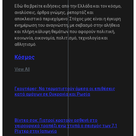
Εδώ θα βρείτε ειδήσεις από την Ελλάδα και τον κόσμο,
αναλύσεις, άρθρα γνώμης, ρεπορτάζ και
αποκλειστικό περιεχόμενο. Στόχος μας είναι η έγκυρη
ενημέρωση του αναγνώστη, με σεβασμό στην αλήθεια
και πλήρη κάλυψη θεμάτων που αφορούν πολιτική,
κοινωνία, οικονομία, πολιτισμό, τεχνολογία και
αθλητισμό.
Κόσμος
View All
Γκουτέρες: Να τερματιστούν άμεσα οι επιθέσεις
κατά αμάχων σε Ουκρανία και Ρωσία
Βίντεο σοκ: Γιατροί κρατούν ασθενή στο
χειρουργικό τραπέζι ενώ χτυπά ο σεισμός των 7,1
Ρίχτερ στην Ιαπωνία