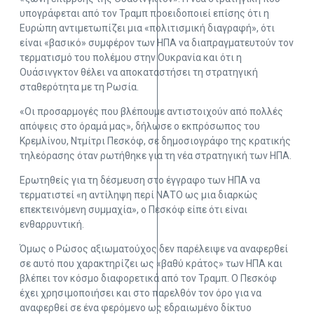
υπογράφεται από τον Τραμπ προειδοποιεί επίσης ότι η
Ευρώπη αντιμετωπίζει μια «πολιτισμική διαγραφή», ότι
είναι «βασικό» συμφέρον των ΗΠΑ να διαπραγματευτούν τον
τερματισμό του πολέμου στην Ουκρανία και ότι η
Ουάσινγκτον θέλει να αποκαταστήσει τη στρατηγική
σταθερότητα με τη Ρωσία.
«Οι προσαρμογές που βλέπουμε αντιστοιχούν από πολλές
απόψεις στο όραμά μας», δήλωσε ο εκπρόσωπος του
Κρεμλίνου, Ντμίτρι Πεσκόφ, σε δημοσιογράφο της κρατικής
τηλεόρασης όταν ρωτήθηκε για τη νέα στρατηγική των ΗΠΑ.
Ερωτηθείς για τη δέσμευση στο έγγραφο των ΗΠΑ να
τερματιστεί «η αντίληψη περί ΝΑΤΟ ως μια διαρκώς
επεκτεινόμενη συμμαχία», ο Πεσκόφ είπε ότι είναι
ενθαρρυντική.
Όμως ο Ρώσος αξιωματούχος δεν παρέλειψε να αναφερθεί
σε αυτό που χαρακτηρίζει ως «βαθύ κράτος» των ΗΠΑ και
βλέπει τον κόσμο διαφορετικά από τον Τραμπ. Ο Πεσκόφ
έχει χρησιμοποιήσει και στο παρελθόν τον όρο για να
αναφερθεί σε ένα φερόμενο ως εδραιωμένο δίκτυο