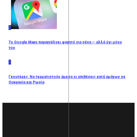
2
Το Google Maps παραγγέλνει φαγητό για σένα — αλλά όχι μόνο
του
3
Γκουτέρες: Να τερματιστούν άμεσα οι επιθέσεις κατά αμάχων σε
Ουκρανία και Ρωσία