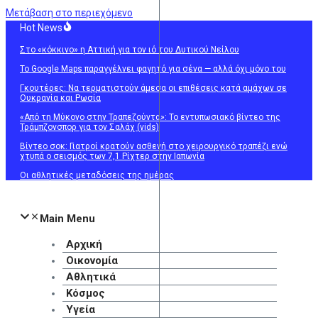
Μετάβαση στο περιεχόμενο
Hot News
Στο «κόκκινο» η Αττική για τον ιό του Δυτικού Νείλου
Το Google Maps παραγγέλνει φαγητό για σένα — αλλά όχι μόνο του
Γκουτέρες: Να τερματιστούν άμεσα οι επιθέσεις κατά αμάχων σε
Ουκρανία και Ρωσία
«Από τη Μύκονο στην Τραπεζούντα»: Το εντυπωσιακό βίντεο της
Τράμπζονσπορ για τον Σαλάχ (vids)
Βίντεο σοκ: Γιατροί κρατούν ασθενή στο χειρουργικό τραπέζι ενώ
χτυπά ο σεισμός των 7,1 Ρίχτερ στην Ιαπωνία
Οι αθλητικές μεταδόσεις της ημέρας
Main Menu
Αρχική
Οικονομία
Αθλητικά
Κόσμος
Υγεία