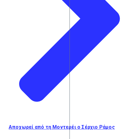
Αποχωρεί από τη Μοντερέι ο Σέρχιο Ράμος