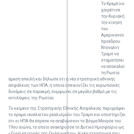
Το Κρεμλίνο
χαιρέτισε
την Κυριακή
την κίνηση
του
Αμερικανού
προέδρου
Ντόναλντ
Τραμπ να
σταματήσει
να αποκαλεί
τη Ρωσία
άμεση απειλή και δήλωσε ότι η νέα στρατηγική εθνικής
ασφάλειας των ΗΠΑ, η οποία απεικονίζει τις ευρωπαϊκές
δυνάμεις σε παρακμή, συμφωνεί σε μεγάλο βαθμό με τις
αντιλήψεις της Ρωσίας.
Το κείμενο της Στρατηγικής Εθνικής Ασφάλειας περιγράφει
το όραμα «ευέλικτου ρεαλισμού» του Τραμπ και υποστηρίζει
ότι οι ΗΠΑ θα έπρεπε να αναβιώσουν το Δόγμα Μονρόε του
19ου αιώνα, το οποίο ανακήρυσσε το Δυτικό Ημισφαίριο ως
«ζώνη επιρροής της Ουάσινγκτον». Η νέα στρατηγική που