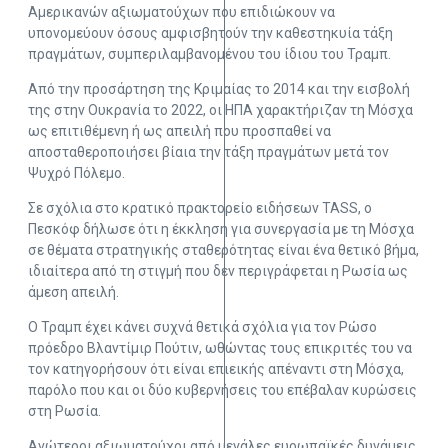
Αμερικανών αξιωματούχων που επιδιώκουν να
υπονομεύουν όσους αμφισβητούν την καθεστηκυία τάξη
πραγμάτων, συμπεριλαμβανομένου του ίδιου του Τραμπ.
Από την προσάρτηση της Κριμαίας το 2014 και την εισβολή
της στην Ουκρανία το 2022, οι ΗΠΑ χαρακτήριζαν τη Μόσχα
ως επιτιθέμενη ή ως απειλή που προσπαθεί να
αποσταθεροποιήσει βίαια την τάξη πραγμάτων μετά τον
Ψυχρό Πόλεμο.
Σε σχόλια στο κρατικό πρακτορείο ειδήσεων TASS, ο
Πεσκόφ δήλωσε ότι η έκκληση για συνεργασία με τη Μόσχα
σε θέματα στρατηγικής σταθερότητας είναι ένα θετικό βήμα,
ιδιαίτερα από τη στιγμή που δεν περιγράφεται η Ρωσία ως
άμεση απειλή.
Ο Τραμπ έχει κάνει συχνά θετικά σχόλια για τον Ρώσο
πρόεδρο Βλαντίμιρ Πούτιν, ωθώντας τους επικριτές του να
τον κατηγορήσουν ότι είναι επιεικής απέναντι στη Μόσχα,
παρόλο που και οι δύο κυβερνήσεις του επέβαλαν κυρώσεις
στη Ρωσία.
Ανώτεροι αξιωματούχοι από μεγάλες ευρωπαϊκές δυνάμεις