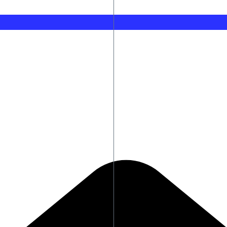
Ο FDA ενέκρινε φάρμακο για τη ναρκοληψία
Υεμένη: Τουλάχιστον 58 νεκροί στρατιωτικοί σε επιθέ
ολική Αγγλία – BINTEO
Πέντε άνθρωποι συνελήφθησαν για βία σε διαδήλωση κ
Παναθηναϊκός: Έξι παίκτες της Ακαδημίας υπέγραψαν 
Μύκονος: Σύλληψη 56χρονου με 2.280 πακέτα λαθραίω
Φωτιές: Ολοκληρώθηκαν 325 αυτοψίες σε κτήρια – 118