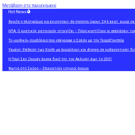
Μετάβαση στο περιεχόμενο
Hot News
Άνοιξε η πλατφόρμα για ενισχύσεις de minimis ύψους 24,6 εκατ. ευρώ σ
ΗΠΑ: Ο κρατικός ρατσισμός στοιχίζει – Πόσο κοστίζουν οι απελάσεις τ
Το «μυθικό» συμβόλαιο που υπέγραψε ο Σαλάχ με την Τραμπζονσπόρ
Υεμένη: Επίθεση των Χούθι με πυραύλους και drones σε κυβερνητικές δυ
H Παρί Σεν Ζερμέν έκανε δικό της τον Ακλιούς έως το 2031
Φωτιά στη Σκύρο – Επικρατούν ισχυροί άνεμοι