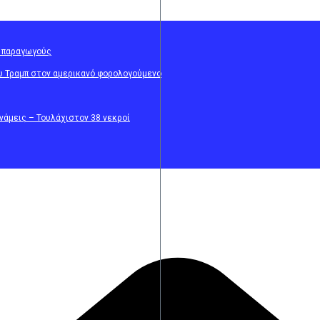
ε παραγωγούς
ου Τραμπ στον αμερικανό φορολογούμενο
νάμεις – Τουλάχιστον 38 νεκροί