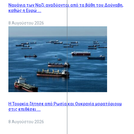
Ναυάγια των Ναζί αναδύονται από τα βάθη του Δούναβη,
καθώς η Ευρώ ...
8 Αυγούστου 2026
Η Τουρκία ζήτησε από Ρωσία και Ουκρανία μορατόριουμ
στις επιθέσει ...
8 Αυγούστου 2026