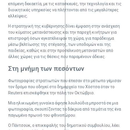
επόμενη δεκαετία, με τις κατασκευές, την τεχνολογία και τις
διοικητικές υπηρεσίες να πλήττονται από τις μεγαλύτερες
ελλείψεις.
Η στρατηγική της κυβέρνησης δίνει έμφαση στην ανάσχεση
του κύματος μετανάστευσης και την παροχή κινήτρων για
επιστροφή όσων εγκατέλειψαν τη χώρα, για παράδειγμα
μέσω βελτίωσης της στέγασης, των υποδομών και της
παιδείας, καθώς και στην προσέλκυση μεταναστών από
άλλες χώρες για τις θέσεις που παραμένουν άδειες.
Στη μνήμη των πεσόντων
Φωτογραφίες στρατιωτών που έπεσαν στο μέτωπο γέμισαν
τον δρόμο που οδηγεί στο δημαρχείο του Χόστσα όταν το
Reuters επισκέφθηκε την πόλη τον Οκτώβριο.
Μια ηλικιωμένη γυναίκα άφησε λουλούδια μπροστά σε μια
φωτογραφία, σκουπίζοντας τα δάκρυα από τα μάτια της ένα
παγωμένο πρωινό του φθινοπώρου.
Ο Πάντσουκ, ο επικεφαλής του δημοτικού συμβουλίου, λέει