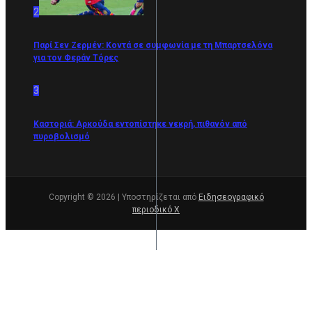
2
Παρί Σεν Ζερμέν: Κοντά σε συμφωνία με τη Μπαρτσελόνα
για τον Φεράν Τόρες
3
Καστοριά: Αρκούδα εντοπίστηκε νεκρή, πιθανόν από
πυροβολισμό
Copyright © 2026 | Υποστηρίζεται από
Ειδησεογραφικό
περιοδικό Χ