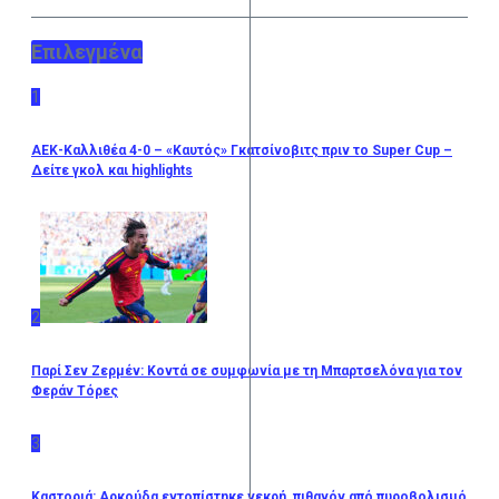
Επιλεγμένα
1
ΑΕΚ-Καλλιθέα 4-0 – «Καυτός» Γκατσίνοβιτς πριν το Super Cup –
Δείτε γκολ και highlights
2
Παρί Σεν Ζερμέν: Κοντά σε συμφωνία με τη Μπαρτσελόνα για τον
Φεράν Τόρες
3
Καστοριά: Αρκούδα εντοπίστηκε νεκρή, πιθανόν από πυροβολισμό