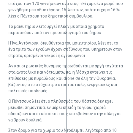
στόχου των 170 γεννήσεων ανά έτος. «Είχαμε ένα μωρό που
γεννήθηκε με καθυστέρηση 15 λεπτών, οπότε είχαμε 169»
λέει ο Πάντσουκ του δημοτικού συμβουλίου.
Το μαιευτήριο λειτουργεί πλέον με όποια χρήματα
περισσεύουν από τον προϋπολογισμό του δήμου.
Η Ίνα Αντόνιουκ, διευθύντρια του μαιευτηρίου, λέει ότι το
ένα τρίτο των εγκύων έχουν συζύγους που υπηρετούν στον
στρατό, ορισμένοι νεκροί ή αγνοούμενοι.
Αν και οι ρωσικές δυνάμεις προωθούνται με αργή ταχύτητα
στα ανατολικά και νότια μέτωπα, η Μόσχα εντείνει τις
επιθέσεις με πυραύλους και drone σε όλη την Ουκρανία,
βάζοντας στο στόχαστρο στρατιωτικές, ενεργειακές και
πολιτικές υποδομές.
Ο Πάντσουκ λέει ότι ο πληθυσμός του Χόστσα δεν έχει
μειωθεί σημαντικά, εν μέρει επειδή τα γύρω χωριά
αδειάζουν και οι κάτοικοί τους κατεβαίνουν στην πόλη για
να βρουν δουλειά.
Στον δρόμο για το χωριό του Ντούλιμπι, λιγότερο από 10