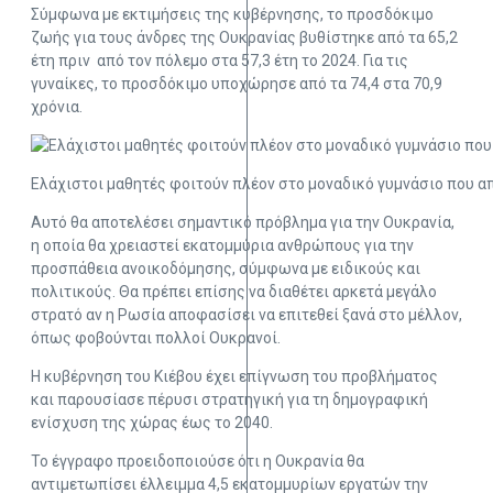
Σύμφωνα με εκτιμήσεις της κυβέρνησης, το προσδόκιμο
ζωής για τους άνδρες της Ουκρανίας βυθίστηκε από τα 65,2
έτη πριν από τον πόλεμο στα 57,3 έτη το 2024. Για τις
γυναίκες, το προσδόκιμο υποχώρησε από τα 74,4 στα 70,9
χρόνια.
Ελάχιστοι μαθητές φοιτούν πλέον στο μοναδικό γυμνάσιο που α
Αυτό θα αποτελέσει σημαντικό πρόβλημα για την Ουκρανία,
η οποία θα χρειαστεί εκατομμύρια ανθρώπους για την
προσπάθεια ανοικοδόμησης, σύμφωνα με ειδικούς και
πολιτικούς. Θα πρέπει επίσης να διαθέτει αρκετά μεγάλο
στρατό αν η Ρωσία αποφασίσει να επιτεθεί ξανά στο μέλλον,
όπως φοβούνται πολλοί Ουκρανοί.
Η κυβέρνηση του Κιέβου έχει επίγνωση του προβλήματος
και παρουσίασε πέρυσι στρατηγική για τη δημογραφική
ενίσχυση της χώρας έως το 2040.
Το έγγραφο προειδοποιούσε ότι η Ουκρανία θα
αντιμετωπίσει έλλειμμα 4,5 εκατομμυρίων εργατών την