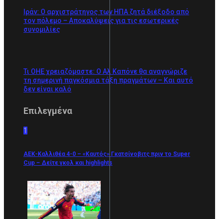
Ιράν: Ο αρχιστράτηγος των ΗΠΑ ζητά διέξοδο από
τον πόλεμο – Αποκαλύψεις για τις εσωτερικές
συνομιλίες
Τι ΟΗΕ χρειαζόμαστε: Ο Αλ Καπόνε θα αναγνώριζε
τη σημερινή παγκόσμια τάξη πραγμάτων – Και αυτό
δεν είναι καλό
Επιλεγμένα
1
ΑΕΚ-Καλλιθέα 4-0 – «Καυτός» Γκατσίνοβιτς πριν το Super
Cup – Δείτε γκολ και highlights