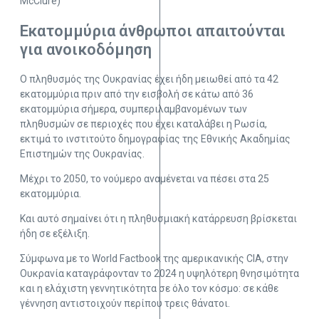
McClure)
Εκατομμύρια άνθρωποι απαιτούνται
για ανοικοδόμηση
Ο πληθυσμός της Ουκρανίας έχει ήδη μειωθεί από τα 42
εκατομμύρια πριν από την εισβολή σε κάτω από 36
εκατομμύρια σήμερα, συμπεριλαμβανομένων των
πληθυσμών σε περιοχές που έχει καταλάβει η Ρωσία,
εκτιμά το ινστιτούτο δημογραφίας της Εθνικής Ακαδημίας
Επιστημών της Ουκρανίας.
Μέχρι το 2050, το νούμερο αναμένεται να πέσει στα 25
εκατομμύρια.
Και αυτό σημαίνει ότι η πληθυσμιακή κατάρρευση βρίσκεται
ήδη σε εξέλιξη.
Σύμφωνα με το World Factbook της αμερικανικής CIA, στην
Ουκρανία καταγράφονταν το 2024 η υψηλότερη θνησιμότητα
και η ελάχιστη γεννητικότητα σε όλο τον κόσμο: σε κάθε
γέννηση αντιστοιχούν περίπου τρεις θάνατοι.