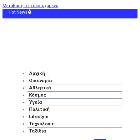
Μετάβαση στο περιεχόμενο
Hot News
η Θάλασσα: Η Τουρκία θέτει περιορισμούς στην κίνηση των εμπορικών πλοίων
αλλιθέα 4-0 – «Καυτός» Γκατσίνοβιτς πριν το Super Cup – Δείτε γκολ και highl
Σεν Ζερμέν: Κοντά σε συμφωνία με τη Μπαρτσελόνα για τον Φεράν Τόρες
ριά: Αρκούδα εντοπίστηκε νεκρή, πιθανόν από πυροβολισμό
υλικό «Μπομπονέρα» μεγαλώνει και φτάνει στις 80.000 θέσεις (vids)
ια Κουρούπη – Μάριος Αθανασίου: Γιόρτασαν μαζί τα γενέθλιά τους
Αρχική
Οικονομία
Αθλητικά
Κόσμος
Υγεία
Πολιτική
Lifestyle
Τεχνολογία
Ταξίδια