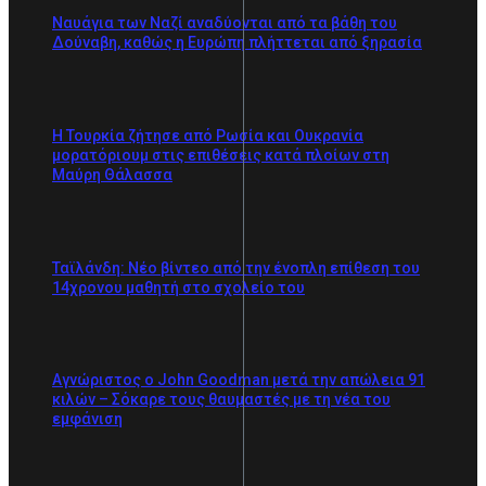
Ναυάγια των Ναζί αναδύονται από τα βάθη του
Δούναβη, καθώς η Ευρώπη πλήττεται από ξηρασία
Η Τουρκία ζήτησε από Ρωσία και Ουκρανία
μορατόριουμ στις επιθέσεις κατά πλοίων στη
Μαύρη Θάλασσα
Ταϊλάνδη: Νέο βίντεο από την ένοπλη επίθεση του
14χρονου μαθητή στο σχολείο του
Αγνώριστος ο John Goodman μετά την απώλεια 91
κιλών – Σόκαρε τους θαυμαστές με τη νέα του
εμφάνιση