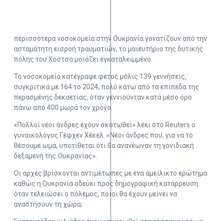
περισσότερα νοσοκομεία στην Ουκρανία γονατίζουν από την
ασταμάτητη εισροή τραυματιών, το μαιευτήριο της δυτικής
πόλης του Χόστσα μοιάζει εγκαταλειμμένο.
Το νοσοκομείο κατέγραψε φέτος μόλις 139 γεννήσεις,
συγκριτικά με 164 το 2024, πολύ κάτω από τα επίπεδα της
περασμένης δεκαετίας, όταν γεννιούνταν κατά μέσο όρο
πάνω από 400 μωρά τον χρόνο.
«Πολλοί νέοι άνδρες έχουν σκοτωθεί» λέει στο Reuters ο
γυναικολόγος Γέφχεν Χέκελ. «Νέοι άνδρες που, για να το
θέσουμε ωμά, υποτίθεται ότι θα ανανέωναν τη γονιδιακή
δεξαμενή της Ουκρανίας».
Οι αρχές βρίσκονται αντιμέτωπες με ένα αμείλικτο ερώτημα
καθώς η Ουκρανία οδεύει προς δημογραφική κατάρρευση:
όταν τελειώσει ο πόλεμος, ποιοι θα έχουν μείνει να
αναστήσουν τη χώρα;