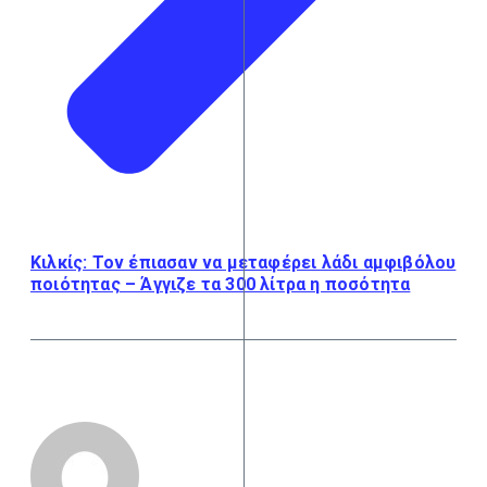
Κιλκίς: Τον έπιασαν να μεταφέρει λάδι αμφιβόλου
ποιότητας – Άγγιζε τα 300 λίτρα η ποσότητα