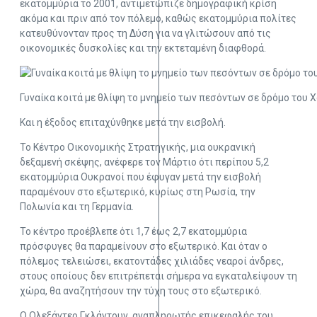
εκατομμύρια το 2001, αντιμετώπιζε δημογραφική κρίση
ακόμα και πριν από τον πόλεμο, καθώς εκατομμύρια πολίτες
κατευθύνονταν προς τη Δύση για να γλιτώσουν από τις
οικονομικές δυσκολίες και την εκτεταμένη διαφθορά.
Γυναίκα κοιτά με θλίψη το μνημείο των πεσόντων σε δρόμο του 
Και η έξοδος επιταχύνθηκε μετά την εισβολή.
Το Κέντρο Οικονομικής Στρατηγικής, μια ουκρανική
δεξαμενή σκέψης, ανέφερε τον Μάρτιο ότι περίπου 5,2
εκατομμύρια Ουκρανοί που έφυγαν μετά την εισβολή
παραμένουν στο εξωτερικό, κυρίως στη Ρωσία, την
Πολωνία και τη Γερμανία.
Το κέντρο προέβλεπε ότι 1,7 έως 2,7 εκατομμύρια
πρόσφυγες θα παραμείνουν στο εξωτερικό. Και όταν ο
πόλεμος τελειώσει, εκατοντάδες χιλιάδες νεαροί άνδρες,
στους οποίους δεν επιτρέπεται σήμερα να εγκαταλείψουν τη
χώρα, θα αναζητήσουν την τύχη τους στο εξωτερικό.
Ο Ολεξάντερ Γκλάντουν, αναπληρωτής επικεφαλής του