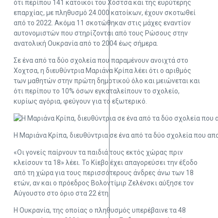
ότι περίπου 141 κάτοικοι του Χόστσα και της ευρύτερης
επαρχίας, με πληθυσμό 24.000 κατοίκων, έχουν σκοτωθεί
από το 2022. Ακόμα 11 σκοτώθηκαν στις μάχες εναντίον
αυτονομιστών που στηρίζονται από τους Ρώσους στην
ανατολική Ουκρανία από το 2004 έως σήμερα.
Σε ένα από τα δύο σχολεία που παραμένουν ανοιχτά στο
Χοχτσα, η διευθύντρια Μαριάνα Κρίπα λέει ότι ο αριθμός
των μαθητών στην πρώτη δημοτικού όλο και μειώνεται και
ότι περίπου το 10% όσων εγκαταλείπουν το σχολείο,
κυρίως αγόρια, φεύγουν για το εξωτερικό.
Η Μαριάνα Κρίπα, διευθύντρια σε ένα από τα δύο σχολεία που απ
«Οι γονείς παίρνουν τα παιδιά τους εκτός χώρας πριν
κλείσουν τα 18» λέει. Το Κίεβο έχει απαγορεύσει την έξοδο
από τη χώρα για τους περισσότερους άνδρες άνω των 18
ετών, αν και ο πρόεδρος Βολοντίμιρ Ζελένσκι αύξησε τον
Αύγουστο στο όριο στα 22 έτη.
Η Ουκρανία, της οποίας ο πληθυσμός υπερέβαινε τα 48