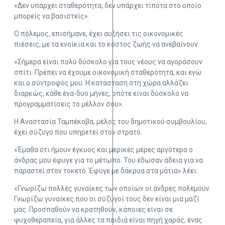
«Δεν υπάρχει σταθερότητα, δεν υπάρχει τίποτα στο οποίο
μπορείς να βασιστείς».
Ο πόλεμος, επισήμανε, έχει αυξήσει τις οικονομικές
πιέσεις, με τα ενοίκια και το κόστος ζωής να ανεβαίνουν.
»Σήμερα είναι πολύ δύσκολο για τους νέους να αγοράσουν
σπίτι. Πρέπει να έχουμε οικονομική σταθερότητα, και εγώ
και ο σύντροφός μου. Η κατάσταση στη χώρα αλλάζει
διαρκώς, κάθε ένα-δυο μήνες, οπότε είναι δύσκολο να
προγραμματίσεις το μέλλον σου».
Η Αναστασία Ταμπέκοβα, μέλος του δημοτικού συμβουλίου,
έχει σύζυγο που υπηρετεί στον στρατό.
«Έμαθα ότι ήμουν έγκυος και μερικές μέρες αργότερα ο
άνδρας μου έφυγε για το μέτωπο. Του έδωσαν άδεια για να
παραστεί στον τοκετό. Έφυγε με δάκρυα στα μάτια» λέει.
«Γνωρίζω πολλές γυναίκες των οποίων οι άνδρες πολεμούν.
Γνωρίζω γυναίκες που οι σύζυγοί τους δεν είναι μια μαζί
μας. Προσπαθούν να κρατηθούν, κάποιες είναι σε
ψυχοθεραπεία, για άλλες τα παιδιά είναι πηγή χαράς, ένας