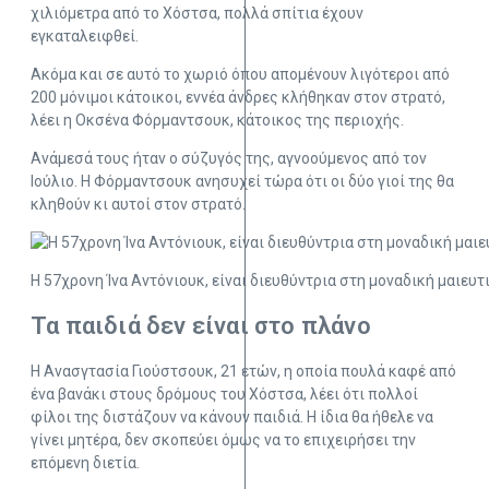
χιλιόμετρα από το Χόστσα, πολλά σπίτια έχουν
εγκαταλειφθεί.
Ακόμα και σε αυτό το χωριό όπου απομένουν λιγότεροι από
200 μόνιμοι κάτοικοι, εννέα άνδρες κλήθηκαν στον στρατό,
λέει η Οκσένα Φόρμαντσουκ, κάτοικος της περιοχής.
Ανάμεσά τους ήταν ο σύζυγός της, αγνοούμενος από τον
Ιούλιο. Η Φόρμαντσουκ ανησυχεί τώρα ότι οι δύο γιοί της θα
κληθούν κι αυτοί στον στρατό.
Η 57χρονη Ίνα Αντόνιουκ, είναι διευθύντρια στη μοναδική μαιευ
Τα παιδιά δεν είναι στο πλάνο
Η Ανασγτασία Γιούστσουκ, 21 ετών, η οποία πουλά καφέ από
ένα βανάκι στους δρόμους του Χόστσα, λέει ότι πολλοί
φίλοι της διστάζουν να κάνουν παιδιά. Η ίδια θα ήθελε να
γίνει μητέρα, δεν σκοπεύει όμως να το επιχειρήσει την
επόμενη διετία.