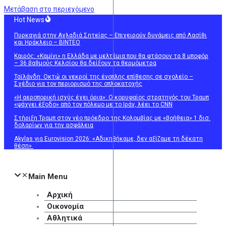
Μετάβαση στο περιεχόμενο
Hot News
Πυρκαγιά στην Αχλαδιά Σητείας – Επιχειρούν δυνάμεις από Λασίθι
και Ηράκλειο – ΒΙΝΤΕΟ
Καιρός: «Καμίνι» η Ελλάδα με μελτέμια που θα φτάσουν τα 8 μποφόρ
– 36 βαθμούς Κελσίου θα δείξουν τα θερμόμετρα
Ταϊλάνδη: Οκτώ οι νεκροί της ένοπλης επίθεσης σε σχολείο –
Σχέδιο για τον περιορισμό της οπλοκατοχής
«Η αεροπορική ισχύς έχει όρια»: Ο κορυφαίος στρατηγός του Τραμπ
«ψάχνει έξοδο» από τον πόλεμο με το Ιράν, λέει το CNN
Στήριξη Τραμπ στον νέο πρόεδρο της Κολομβίας με «βοήθεια» 1 δισ.
δολαρίων για την ασφάλεια
Akylas για Eurovision 2026: «Aδικηθήκαμε, δεν αξίζαμε τη δέκατη
θέση»
Main Menu
Αρχική
Οικονομία
Αθλητικά