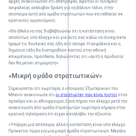
αρχές ανακοίνωσαν ότι απέτρεψαν, αφότου οι δυνάμεις
ασφαλείας ανέλαβαν δράση για να βάλουν τέλος στην
απόπειρα αυτή από ομάδα στρατιωτών που επιτέθηκαν σε
κρατικούς οργανισμούς.
«Θα ήθελα να σας διαβεβαιώσω ότι η κατάσταση είναι
απολύτως υπό έλεγχο και για αυτό σας καλώ να συνεχίσετε
ήρεμα τις δουλειές σας ήδη από απόψε. Η ασφάλεια και η
δημόσια τάξη θα διατηρηθούν παντού στην εθνική
επικράτεια», πρόσθεσε, δηλώνοντας ότι «αυτή η προδοσία
δεν θα μείνει ατιμώρητη».
«Μικρή ομάδα στρατιωτικών»
Σημειώνεται ότι νωρίτερα, ο υπουργός Εξωτερικών του
Μπενίν ανακοίνωσε ότι
οι στρατιώτες που είναι πιστοί
στον
πρόεδρο και οι εθνοφρουροί ξανά πήραν τον έλεγχο μετά την
ανακοίνωση από ομάδα στρατιωτών νωρίτερα σήμερα στην
κρατική τηλεόραση ότι είχαν καταλάβει την εξουσία.
«Υπάρχει μια απόπειρα, αλλά η κατάσταση είναι υπό έλεγχο.
Πρόκειται τώρα για μια μικρή ομάδα στρατιωτικών. Μεγάλο