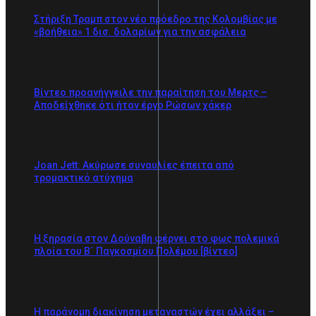
Στήριξη Τραμπ στον νέο πρόεδρο της Κολομβίας με
«βοήθεια» 1 δισ. δολαρίων για την ασφάλεια
Βίντεο προανήγγειλε την παραίτηση του Μερτς –
Αποδείχθηκε ότι ήταν έργο Ρώσων χάκερ
Joan Jett: Ακύρωσε συναυλίες έπειτα από
τρομακτικό ατύχημα
Η ξηρασία στον Δούναβη φέρνει στο φως πολεμικά
πλοία του Β´ Παγκοσμίου Πολέμου [βίντεο]
Η παράνομη διακίνηση μεταναστών έχει αλλάξει –