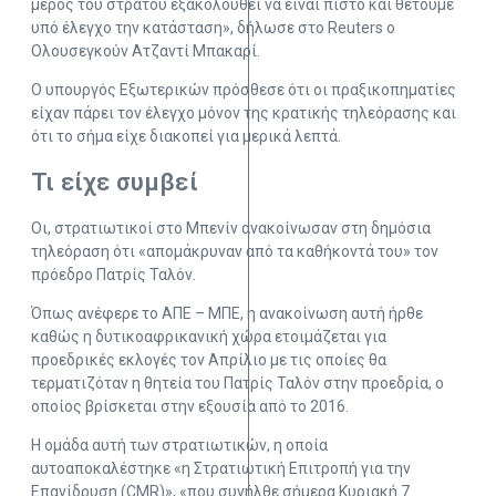
μέρος του στρατού εξακολουθεί να είναι πιστό και θέτουμε
υπό έλεγχο την κατάσταση», δήλωσε στο Reuters ο
Ολουσεγκούν Ατζαντί Μπακαρί.
Ο υπουργός Εξωτερικών πρόσθεσε ότι οι πραξικοπηματίες
είχαν πάρει τον έλεγχο μόνον της κρατικής τηλεόρασης και
ότι το σήμα είχε διακοπεί για μερικά λεπτά.
Τι είχε συμβεί
Οι, στρατιωτικοί στο Μπενίν ανακοίνωσαν στη δημόσια
τηλεόραση ότι «απομάκρυναν από τα καθήκοντά του» τον
πρόεδρο Πατρίς Ταλόν.
Όπως ανέφερε το ΑΠΕ – ΜΠΕ, η ανακοίνωση αυτή ήρθε
καθώς η δυτικοαφρικανική χώρα ετοιμάζεται για
προεδρικές εκλογές τον Απρίλιο με τις οποίες θα
τερματιζόταν η θητεία του Πατρίς Ταλόν στην προεδρία, ο
οποίος βρίσκεται στην εξουσία από το 2016.
Η ομάδα αυτή των στρατιωτικών, η οποία
αυτοαποκαλέστηκε «η Στρατιωτική Επιτροπή για την
Επανίδρυση (CMR)», «που συνήλθε σήμερα Κυριακή 7