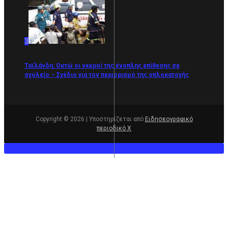
3
Ταϊλάνδη: Οκτώ οι νεκροί της ένοπλης επίθεσης σε
σχολείο – Σχέδιο για τον περιορισμό της οπλοκατοχής
Copyright © 2026 | Υποστηρίζεται από
Ειδησεογραφικό
περιοδικό Χ