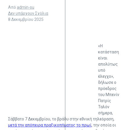
Από
admin-su
Δεν υπάρχουν Σχόλια
8 Δεκεμβρίου 2025
«Η
κατάσταση
είναι
απολύτως
υπό
έλεγχο»,
δήλωσε ο
πρόεδρος
του Μπενίν
Πατρίς
Ταλόν
σήμερα,
Σάββατο 7 Δεκεμβρίου, το βράδυ στην εθνική τηλεόραση,
μετά την απόπειρα πραξικοπήματος το πρωί
, την οποία οι