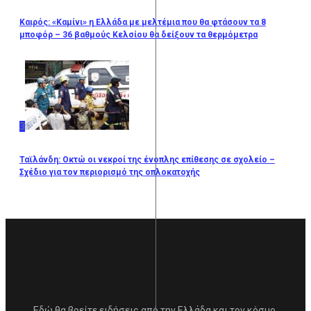
Καιρός: «Καμίνι» η Ελλάδα με μελτέμια που θα φτάσουν τα 8
μποφόρ – 36 βαθμούς Κελσίου θα δείξουν τα θερμόμετρα
3
Ταϊλάνδη: Οκτώ οι νεκροί της ένοπλης επίθεσης σε σχολείο –
Σχέδιο για τον περιορισμό της οπλοκατοχής
Εδώ θα βρείτε ειδήσεις από την Ελλάδα και τον κόσμο,