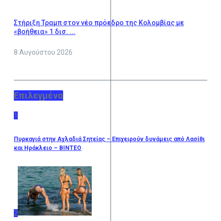
Στήριξη Τραμπ στον νέο πρόεδρο της Κολομβίας με
«βοήθεια» 1 δισ. ...
8 Αυγούστου 2026
Επιλεγμένα
1
Πυρκαγιά στην Αχλαδιά Σητείας – Επιχειρούν δυνάμεις από Λασίθι
και Ηράκλειο – ΒΙΝΤΕΟ
2