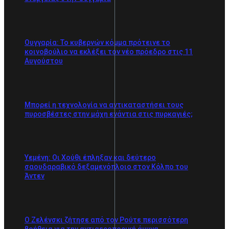
Ουγγαρία: Το κυβερνών κόμμα πρότεινε το
κοινοβούλιο να εκλέξει τον νέο πρόεδρο στις 11
Αυγούστου
Μπορεί η τεχνολογία να αντικαταστήσει τους
πυροσβέστες στην μάχη ενάντια στις πυρκαγιές;
Υεμένη: Οι Χούθι έπληξαν και δεύτερο
σαουδαραβικό δεξαμενόπλοιο στον Κόλπο του
Άντεν
Ο Ζελένσκι ζήτησε από τον Ρούτε περισσότερη