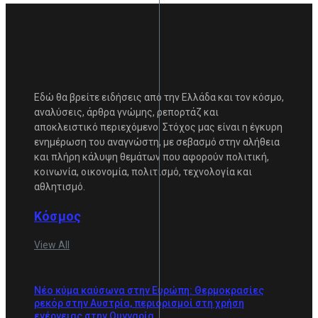
Εδώ θα βρείτε ειδήσεις από την Ελλάδα και τον κόσμο,
αναλύσεις, άρθρα γνώμης, ρεπορτάζ και
αποκλειστικό περιεχόμενο. Στόχος μας είναι η έγκυρη
ενημέρωση του αναγνώστη, με σεβασμό στην αλήθεια
και πλήρη κάλυψη θεμάτων που αφορούν πολιτική,
κοινωνία, οικονομία, πολιτισμό, τεχνολογία και
αθλητισμό.
Κόσμος
View All
Νέο κύμα καύσωνα στην Ευρώπη: Θερμοκρασίες
ρεκόρ στην Αυστρία, περιορισμοί στη χρήση
ενέργειας στην Ουγγαρία