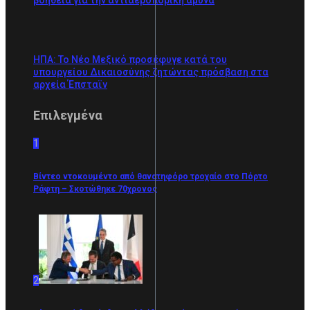
βοήθεια για την αντιαεροπορική άμυνα
ΗΠΑ: Το Νέο Μεξικό προσέφυγε κατά του
υπουργείου Δικαιοσύνης ζητώντας πρόσβαση στα
αρχεία Έπσταϊν
Επιλεγμένα
1
Βίντεο ντοκουμέντο από θανατηφόρο τροχαίο στο Πόρτο
Ράφτη – Σκοτώθηκε 70χρονος
2