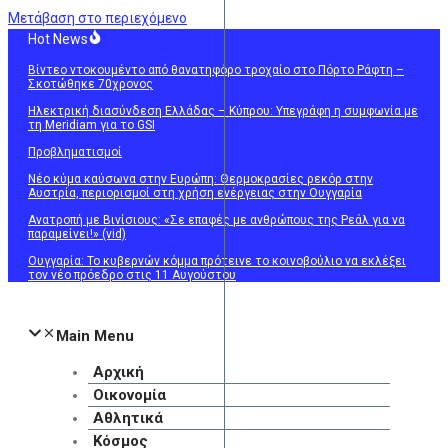
Μετάβαση στο περιεχόμενο
Hot News
Βίντεο ντοκουμέντο από θανατηφόρο τροχαίο στο Πόρτο Ράφτη –
Σκοτώθηκε 70χρονος
Ηλεκτρική διασύνδεση Ελλάδας – Κύπρου: Υπεγράφη η συμφωνία με
τη Meridiam για το GSI
Προβληματισμοί
Νέο κύμα καύσωνα στην Ευρώπη: Θερμοκρασίες ρεκόρ στην
Αυστρία, περιορισμοί στη χρήση ενέργειας στην Ουγγαρία
Ανατροπή με Βινίσιους: «Σε επαφές με ανθρώπους της Ρεάλ για να
παραμείνει!» (vid)
Ουγγαρία: Το κυβερνών κόμμα πρότεινε το κοινοβούλιο να εκλέξει
τον νέο πρόεδρο στις 11 Αυγούστου
Main Menu
Αρχική
Οικονομία
Αθλητικά
Κόσμος