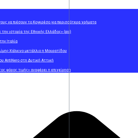
νους να πιέσουν το Κογκρέσο για περισσότερα χρήματα
την ιστορία της Εθνικής Ελλάδος» (pic)
την Ιταλία
ίμης-Χάλκινο μετάλλιο η Μουρατίδου
ου AntiNero στη Δυτική Αττική
στος φόρος τιμής» αναφέρει η επιχείρηση