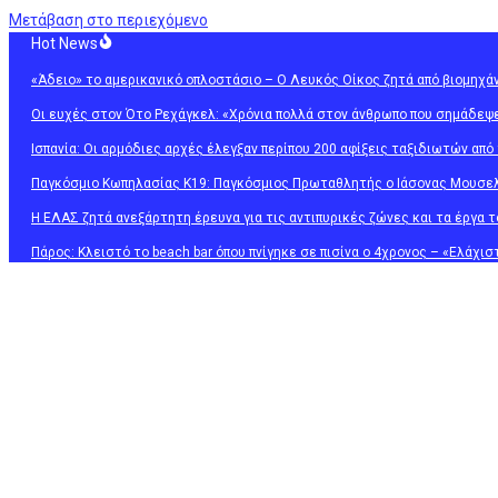
Μετάβαση στο περιεχόμενο
Hot News
«Άδειο» το αμερικανικό οπλοστάσιο – Ο Λευκός Οίκος ζητά από βιομηχά
Οι ευχές στον Ότο Ρεχάγκελ: «Χρόνια πολλά στον άνθρωπο που σημάδεψε 
Ισπανία: Οι αρμόδιες αρχές έλεγξαν περίπου 200 αφίξεις ταξιδιωτών από 
Παγκόσμιο Κωπηλασίας Κ19: Παγκόσμιος Πρωταθλητής ο Ιάσονας Μουσελ
Η ΕΛΑΣ ζητά ανεξάρτητη έρευνα για τις αντιπυρικές ζώνες και τα έργα τ
Πάρος: Κλειστό το beach bar όπου πνίγηκε σε πισίνα ο 4χρονος – «Ελάχι