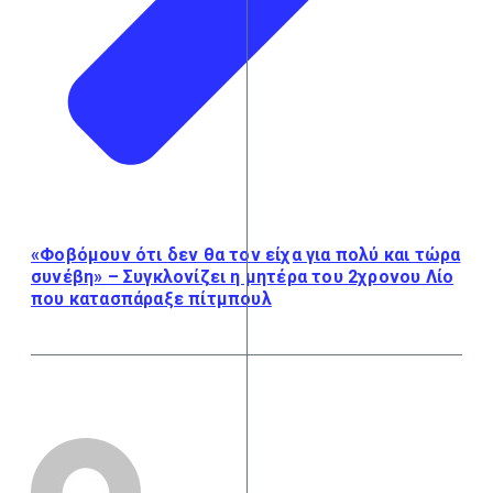
«Φοβόμουν ότι δεν θα τον είχα για πολύ και τώρα
συνέβη» – Συγκλονίζει η μητέρα του 2χρονου Λίο
που κατασπάραξε πίτμπουλ