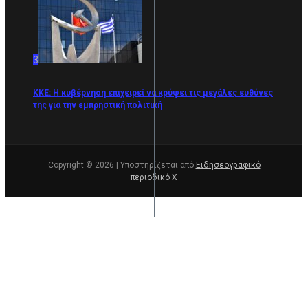
3
ΚΚΕ: Η κυβέρνηση επιχειρεί να κρύψει τις μεγάλες ευθύνες
της για την εμπρηστική πολιτική
Copyright © 2026 | Υποστηρίζεται από
Ειδησεογραφικό
περιοδικό Χ