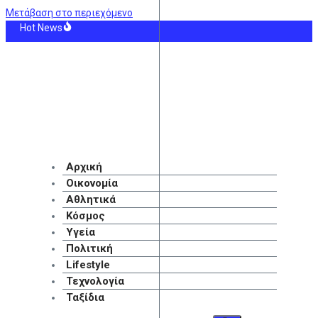
Μετάβαση στο περιεχόμενο
Hot News
τάτωση από εκκωφαντικό θόρυβο στο Ηράκλειο – Άμεση κινητοποίηση της Π
θηναϊκός – ΤΣΣΚΑ 1948 1-1: Μετέτρεψε σε… τελικό τη ρεβάνς
 Η κυβέρνηση επιχειρεί να κρύψει τις μεγάλες ευθύνες της για την εμπρηστική
ός: Ισχυροί βοριάδες και 38άρια -Τοπικές βροχές και καταιγίδες στα ηπειρωτι
σταύρου για GSI: Η συμμετοχή της Meridiam δίνει νέα δυναμική στο καλώδιο 
 διαδοχής στην ΕΚΤ: Τα μεγάλα ονόματα για τη θέση της Λαγκάρντ
Αρχική
Οικονομία
Αθλητικά
Κόσμος
Υγεία
Πολιτική
Lifestyle
Τεχνολογία
Ταξίδια