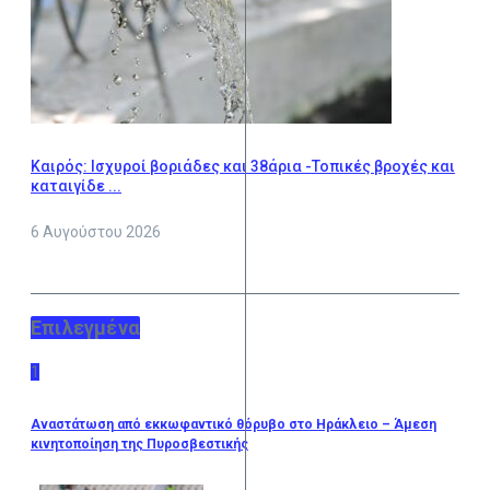
Καιρός: Ισχυροί βοριάδες και 38άρια -Τοπικές βροχές και
καταιγίδε ...
6 Αυγούστου 2026
Επιλεγμένα
1
Αναστάτωση από εκκωφαντικό θόρυβο στο Ηράκλειο – Άμεση
κινητοποίηση της Πυροσβεστικής