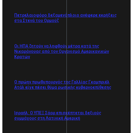
Πετρελαιοφόρο δεξαμενόπλοιο ανέφερε εκρήξεις
στα Στενά του Ορμούζ
Οι ΗΠΑ ζητούν να ληφθούν μέτρα κατά της
Νικαράγουας από τον Οργανισμό Αμερικανικών
Κρατών
Ο πρώην πρωθυπουργός της Γαλλίας Γκαμπριέλ
Ατάλ είχε πέσει θύμα ρωσικής κυβερνοεπίθεσης
Ισραήλ: Ο ΥΠΕΞ Σάαρ επισκέπτεται δεξιούς
συμμάχους στη Λατινική Αμερική