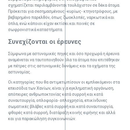
σχηματίζεται περιλαμβάνονται τουλάχιστον σε δέκα άτομα.
Πρόκειται για σεσημασμένους -κυρίως- κτηνοτρόφους, με
βεβαρημένο παρελθόν, όπως ζωοκλοπές, ναρκωτικά και
όπλα, ενώ κάποιοι είχαν εκτίσει και ποινές σε
σωφρονιστικά καταστήματα.
Συνεχίζονται οι έρευνες
Σύμφωνα με αστυνομικές πηγές και όσο προχωρά η έρευνα
αναμένεται να ταυτοποιηθούν όλα τα άτομα που επιτέθηκαν
με πέτρες στις αστυνομικές δυνάμεις και τα οχήματα της
αστυνομίας.
Οι κατηγορίες που θα αντιμετωπίσουν οι εμπλεκόμενοι στα
επεισόδια των Χανίων, είναι για εγκληματική οργάνωση,
απόπειρες ανθρωποκτονίας κατά συρροή και κατά
συναυτουργία, οπλοφορία- οπλοχρησία, επικίνδυνες
σωματικές βλάβες κατά συρροή και κατά συναυτουργία,
φθορές κατά συρροή, διατάραξη κοινής ειρήνης και αλλά
και για παρακώληση συγκοινωνιών.