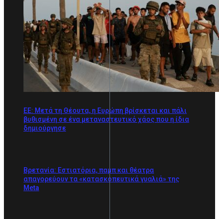
ΕΕ: Μετά τη Θέουτα, η Ευρώπη βρίσκεται και πάλι
βυθισμένη σε ένα μεταναστευτικό χάος που η ίδια
δημιούργησε
Βρετανία: Εστιατόρια, παμπ και θέατρα
απαγορεύουν τα «κατασκοπευτικά γυαλιά» της
Meta