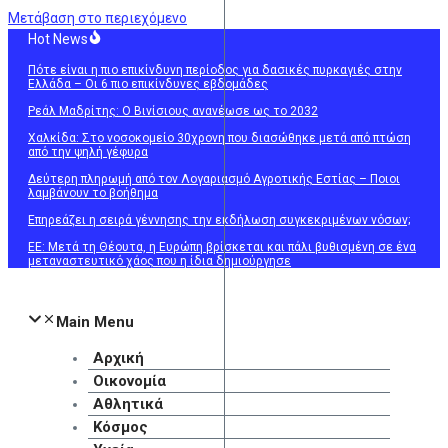
Μετάβαση στο περιεχόμενο
Hot News
Πότε είναι η πιο επικίνδυνη περίοδος για δασικές πυρκαγιές στην
Ελλάδα – Οι 6 πιο επικίνδυνες εβδομάδες
Ρεάλ Μαδρίτης: Ο Βινίσιους ανανέωσε ως το 2032
Χαλκίδα: Στο νοσοκομείο 30χρονη που διασώθηκε μετά από πτώση
από την ψηλή γέφυρα
Δεύτερη πληρωμή από τον Λογαριασμό Αγροτικής Εστίας – Ποιοι
λαμβάνουν το βοήθημα
Επηρεάζει η σειρά γέννησης την εκδήλωση συγκεκριμένων νόσων;
ΕΕ: Μετά τη Θέουτα, η Ευρώπη βρίσκεται και πάλι βυθισμένη σε ένα
μεταναστευτικό χάος που η ίδια δημιούργησε
Main Menu
Αρχική
Οικονομία
Αθλητικά
Κόσμος