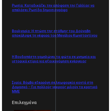
Ρωσία: Καταδικάζει την απόφαση της Γαλλίας να
απελάσει Ρωσίδα δημοσιογράφο
Βουλγαρία: Η πτώση της στάθμης του Δούναβη
αποκάλυψε τη γέφυρα του Μεγάλου Κωνσταντίνου
Η Βουδαπέστη χαμηλώνει τα φώτα σε μνημεία και
ιστορικά κτίρια για εξοικονόμηση ενέργειας
Συρία: Βόμβα εξερράγη σε λεωφορείο κοντά στη
Δαμασκό – Για πολλούς νεκρούς μιλούν τα κρατικά
ΜΜΕ
Επιλεγμένα