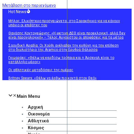
Μετάβαση στο περιεχόμενο
Hot News
Μήλος: Ελικόπτερο προσγειώνεται στο Σαρακήνικο για να κάνουν
μπάνιο οι επιβάτες του
Θανάσης Κοντογεώργης: «Η φετινή ΔΕΘ είναι προεκλογική, αλλά δεν
είναι παροχολογική» – Τέλος Αυγούστου οι αποφάσεις για τα μέτρα
Σαουδική Αραβία: Οι Χούθι ανέλαβαν την ευθύνη για την επίθεση
στο διυλιστήριο της Aramco στην Ερυθρά Θάλασσα
Γκιμαράες: «Θέλω να κερδίσω τρόπαια και η Άρσεναλ είναι το
κατάλληλο μέρος»
Οι αθλητικές μεταδόσεις της ημέρας
Britney Spears: «Θέλω να έρθω πιο κοντά στον Θεό»
Main Menu
Αρχική
Οικονομία
Αθλητικά
Κόσμος