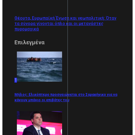
Θέουτα, Ευρωπαϊκή Ένωση και γεωπολιτική: Όταν
τα σύνορα γίνονται όπλο και οι μετανάστες
πυρομαχικά
Επιλεγμένα
1
Μήλος: Ελικόπτερο προσγειώνεται στο Σαρακήνικο για να
κάνουν μπάνιο οι επιβάτες του