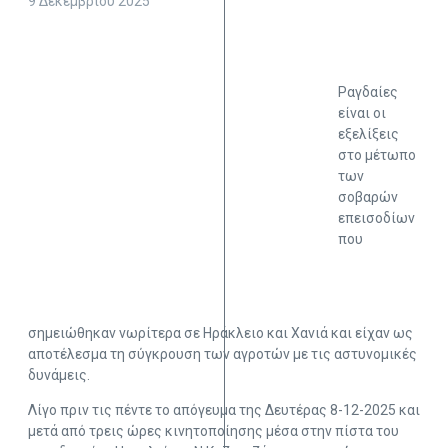
9 Δεκεμβρίου 2025
Ραγδαίες
είναι οι
εξελίξεις
στο μέτωπο
των
σοβαρών
επεισοδίων
που
σημειώθηκαν νωρίτερα σε Ηράκλειο και Χανιά και είχαν ως
αποτέλεσμα τη σύγκρουση των αγροτών με τις αστυνομικές
δυνάμεις.
Λίγο πριν τις πέντε το απόγευμα της Δευτέρας 8-12-2025 και
μετά από τρεις ώρες κινητοποίησης μέσα στην πίστα του