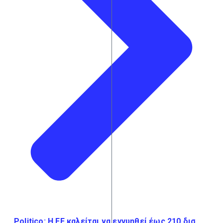
Politico: Η ΕΕ καλείται να εγγυηθεί έως 210 δισ.