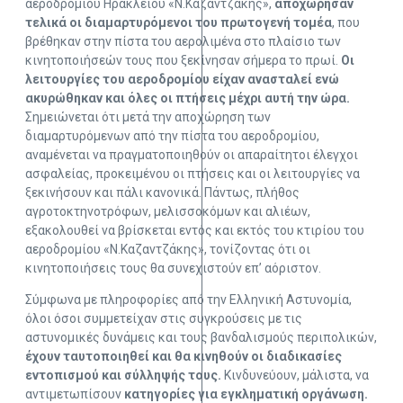
αεροδρομίου Ηρακλείου «Ν.Καζαντζάκης»,
αποχώρησαν
τελικά οι διαμαρτυρόμενοι του πρωτογενή τομέα
, που
βρέθηκαν στην πίστα του αερολιμένα στο πλαίσιο των
κινητοποιήσεών τους που ξεκίνησαν σήμερα το πρωί.
Οι
λειτουργίες του αεροδρομίου είχαν ανασταλεί ενώ
ακυρώθηκαν και όλες οι πτήσεις μέχρι αυτή την ώρα.
Σημειώνεται ότι μετά την αποχώρηση των
διαμαρτυρόμενων από την πίστα του αεροδρομίου,
αναμένεται να πραγματοποιηθούν οι απαραίτητοι έλεγχοι
ασφαλείας, προκειμένου οι πτήσεις και οι λειτουργίες να
ξεκινήσουν και πάλι κανονικά. Πάντως, πλήθος
αγροτοκτηνοτρόφων, μελισσοκόμων και αλιέων,
εξακολουθεί να βρίσκεται εντός και εκτός του κτιρίου του
αεροδρομίου «Ν.Καζαντζάκης», τονίζοντας ότι οι
κινητοποιήσεις τους θα συνεχιστούν επ’ αόριστον.
Σύμφωνα με πληροφορίες από την Ελληνική Αστυνομία,
όλοι όσοι συμμετείχαν στις συγκρούσεις με τις
αστυνομικές δυνάμεις και τους βανδαλισμούς περιπολικών,
έχουν ταυτοποιηθεί και θα κινηθούν οι διαδικασίες
εντοπισμού και σύλληψής τους.
Κινδυνεύουν, μάλιστα, να
αντιμετωπίσουν
κατηγορίες για εγκληματική οργάνωση.