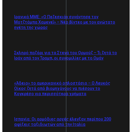
Ιρανικά ΜΜΕ: «Ο Πεζεσκιάν συνάντησε τον
Μοτζτάμπα Χαμενεΐ» – Νέο βίντεο με τον ανώτατο
ηγέτη της χώρας
Σκληρό παζάρι για τα Στενά του Ορμούζ – Τι ζητά το
Ιράν από τον Τραμπ, οι συνομιλίες με το Ομάν
«Άδειο» το αμερικανικό οπλοστάσιο – Ο Λευκός
Οίκος ζητά από βιομηχάνους να πιέσουν το
Κογκρέσο για περισσότερα χρήματα
Ισπανία: Οι αρμόδιες αρχές έλεγξαν περίπου 200
αφίξεις ταξιδιωτών από την Ιταλία