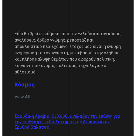
Εδώ θα βρείτε ειδήσεις από την Ελλάδα και τον κόσμο,
αναλύσεις, άρθρα γνώμης, ρεπορτάζ και
αποκλειστικό περιεχόμενο. Στόχος μας είναι η έγκυρη
ενημέρωση του αναγνώστη, με σεβασμό στην αλήθεια
και πλήρη κάλυψη θεμάτων που αφορούν πολιτική,
κοινωνία, οικονομία, πολιτισμό, τεχνολογία και
αθλητισμό.
Κόσμος
View All
Σαουδική Αραβία: Οι Χούθι ανέλαβαν την ευθύνη για
την επίθεση στο διυλιστήριο της Aramco στην
Ερυθρά Θάλασσα