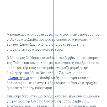
Μελομακάρονα στους
αγρότες
και στους κτηνοτρόφους του
μπλόκου στο Δερβένι μοίρασε ο δήμαρχος Νεάπολης –
Συκεών, Σίμος Δανιηλίδης, ο οποίος εξέφρασε την
υποστήριξή του στους αγώνες τους.
Ο δήμαρχος βρέθηκε στο μπλόκο του Δερβενίου το μεσημέρι
της Τρίτης και συνομίλησε με τους αγρότες που βρίσκονται
με τα τρακτέρ τους στο σημείο, ενώ μαζί με μέλη της
διοίκησης του δήμου Νεάπολης – Συκεών μοίρασε
μελομακάρονα
στους διαδηλωτές και υπογράμμισε σε
δηλώσεις του ότι ο αγροτικός κόσμος πρέπει να στηριχθεί
έμπρακτα από την κυβέρνηση.
Υπενθυμίζεται ότι νωρίτερα οι αγρότες έκλεισαν συμβολικά
για μία ώρα την Εγνατία Οδό στο ύψος του Δερβενίου,
τονίζοντας πως θα κλιμακώσουν τις κινητοποιήσεις τους