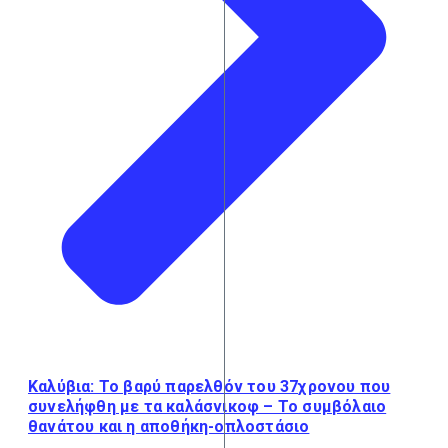
Καλύβια: Το βαρύ παρελθόν του 37χρονου που
συνελήφθη με τα καλάσνικοφ – Το συμβόλαιο
θανάτου και η αποθήκη-οπλοστάσιο