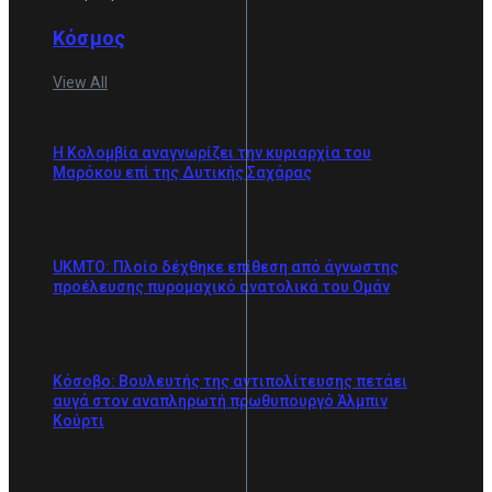
Κόσμος
View All
Η Κολομβία αναγνωρίζει την κυριαρχία του
Μαρόκου επί της Δυτικής Σαχάρας
UKMTO: Πλοίο δέχθηκε επίθεση από άγνωστης
προέλευσης πυρομαχικό ανατολικά του Ομάν
Κόσοβο: Βουλευτής της αντιπολίτευσης πετάει
αυγά στον αναπληρωτή πρωθυπουργό Άλμπιν
Κούρτι