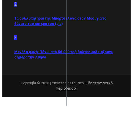
2
Τα συλλυπητήρια της Μπαρτσελόνα στον Μέσι για το
θάνατο του πατέρα του (pic)
3
Μεγάλη φυγή: Πάνω από 56.000 ταξιδιώτες «αδειάζουν»
σήμερα την Αθήνα
Copyright © 2026 | Υποστηρίζεται από
Ειδησεογραφικό
περιοδικό Χ