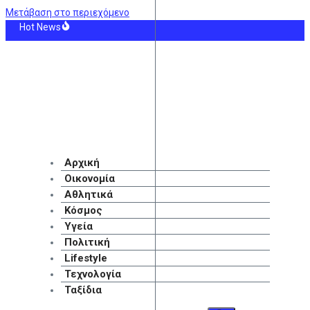
Μετάβαση στο περιεχόμενο
Hot News
μβία αναγνωρίζει την κυριαρχία του Μαρόκου επί της Δυτικής Σαχάρας
λυπητήρια της Μπαρτσελόνα στον Μέσι για το θάνατο του πατέρα του (pic)
η φυγή: Πάνω από 56.000 ταξιδιώτες «αδειάζουν» σήμερα την Αθήνα
ακός: Σκωτσέζικο σενάριο για τον Τζος Ντόιγκ
ία στην Πάρο: Πνίγηκε 4χρονο σε πισίνα – Προσήχθησαν ιδιοκτήτης και γονεί
: Πλοίο δέχθηκε επίθεση από άγνωστης προέλευσης πυρομαχικό ανατολικά τ
Αρχική
Οικονομία
Αθλητικά
Κόσμος
Υγεία
Πολιτική
Lifestyle
Τεχνολογία
Ταξίδια