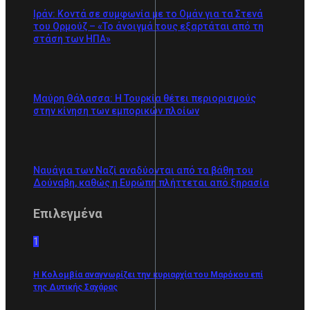
Ιράν: Κοντά σε συμφωνία με το Ομάν για τα Στενά
του Ορμούζ – «Το άνοιγμά τους εξαρτάται από τη
στάση των ΗΠΑ»
Μαύρη Θάλασσα: Η Τουρκία θέτει περιορισμούς
στην κίνηση των εμπορικών πλοίων
Ναυάγια των Ναζί αναδύονται από τα βάθη του
Δούναβη, καθώς η Ευρώπη πλήττεται από ξηρασία
Επιλεγμένα
1
Η Κολομβία αναγνωρίζει την κυριαρχία του Μαρόκου επί
της Δυτικής Σαχάρας