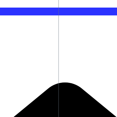
υκλάδες
Κορυφώνεται η έξοδος του Αυγούστου – Στο 100%
υς
Σαν σήμερα 7 Αυγούστου: Ο άνθρωπος που περπά
ς ανταγωνιστές
Η οργή για Γουόκαπ, το μέλλον του Ιωαννίδη και 
ο στις Σέρρες
«Τα έχω χάσει όλα»: Ραγίζει καρδιές ο πατέρας 
ογές, δηλώνει ο Γάλλος ΥΠΕΞ
Γαλλία: Η χώρα «δεν θα ανεχθεί καμιά απόπειρα ξ
«Η Γαλατάσαραϊ κατέθεσε πρόταση στον ΠΑΟΚ γι