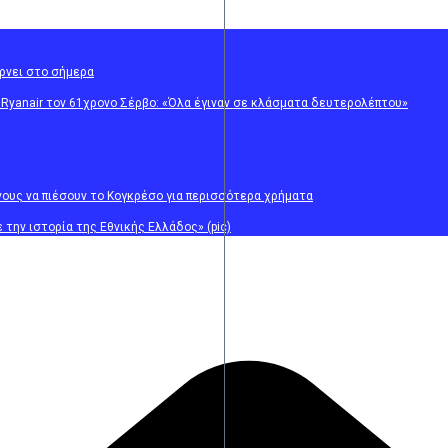
έρνει στο σήμερα
 Ryanair τον 61χρονο Σέρβο: «Όλα έγιναν σε κλάσματα δευτερολέπτου»
νους να πιέσουν το Κογκρέσο για περισσότερα χρήματα
την ιστορία της Εθνικής Ελλάδος» (pic)