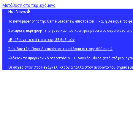
Μετάβαση στο περιεχόμενο
Hot News
Το newspaper print της Carrie Bradshaw επιστρέφει – και η Desigual το φ
Σοκάρει η περιγραφή της γυναίκας που κράτησε μέσα στο αεροπλάνο της
«Βράζουν» τα σπίτια στους 38 βαθμούς
Σπουδαστές: Ποιοι δικαιούνται το επίδομα σίτισης 600 ευρώ
«Άδειο» το αμερικανικό οπλοστάσιο – Ο Λευκός Οίκος ζητά από βιομηχά
Οι ευχές στον Ότο Ρεχάγκελ: «Χρόνια πολλά στον άνθρωπο που σημάδεψε 