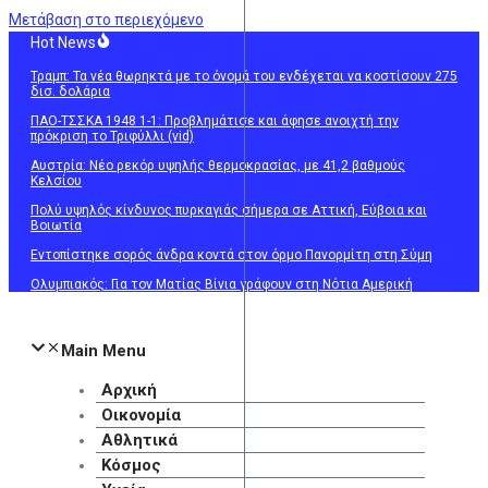
Μετάβαση στο περιεχόμενο
Hot News
Τραμπ: Τα νέα θωρηκτά με το όνομά του ενδέχεται να κοστίσουν 275
δισ. δολάρια
ΠΑΟ-ΤΣΣΚΑ 1948 1-1: Προβλημάτισε και άφησε ανοιχτή την
πρόκριση το Τριφύλλι (vid)
Αυστρία: Νέο ρεκόρ υψηλής θερμοκρασίας, με 41,2 βαθμούς
Κελσίου
Πολύ υψηλός κίνδυνος πυρκαγιάς σήμερα σε Αττική, Εύβοια και
Βοιωτία
Εντοπίστηκε σορός άνδρα κοντά στον όρμο Πανορμίτη στη Σύμη
Ολυμπιακός: Για τον Ματίας Βίνια γράφουν στη Νότια Αμερική
Main Menu
Αρχική
Οικονομία
Αθλητικά
Κόσμος