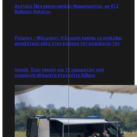
Αυστρία: Νέο ρεκόρ υψηλής θερμοκρασίας, με 41,2
βαθμούς Κελσίου
Ρούμπιο – Μίλιμπαντ: Η Ευρώπη πρέπει να αναλάβει
μεγαλύτερο ρόλο στην εγγύηση της ασφάλειάς της
Ισραήλ: Ένας νεκρός και 11 τραυματίες από
ισραηλινά πλήγματα στον νότιο Λίβανο