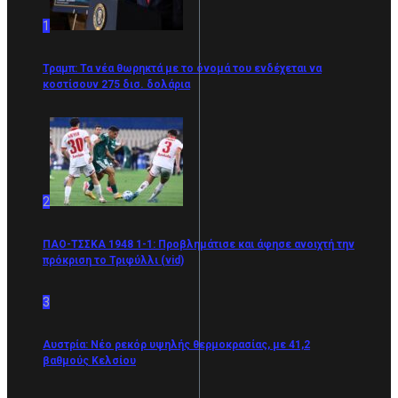
1
Τραμπ: Τα νέα θωρηκτά με το όνομά του ενδέχεται να
κοστίσουν 275 δισ. δολάρια
2
ΠΑΟ-ΤΣΣΚΑ 1948 1-1: Προβλημάτισε και άφησε ανοιχτή την
πρόκριση το Τριφύλλι (vid)
3
Αυστρία: Νέο ρεκόρ υψηλής θερμοκρασίας, με 41,2
βαθμούς Κελσίου