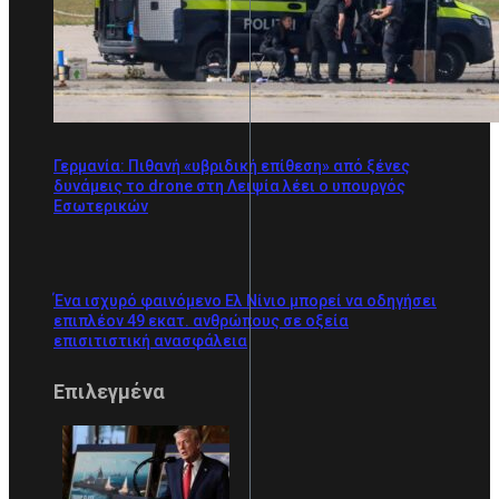
Γερμανία: Πιθανή «υβριδική επίθεση» από ξένες
δυνάμεις το drone στη Λειψία λέει ο υπουργός
Εσωτερικών
Ένα ισχυρό φαινόμενο Ελ Νίνιο μπορεί να οδηγήσει
επιπλέον 49 εκατ. ανθρώπους σε οξεία
επισιτιστική ανασφάλεια
Επιλεγμένα