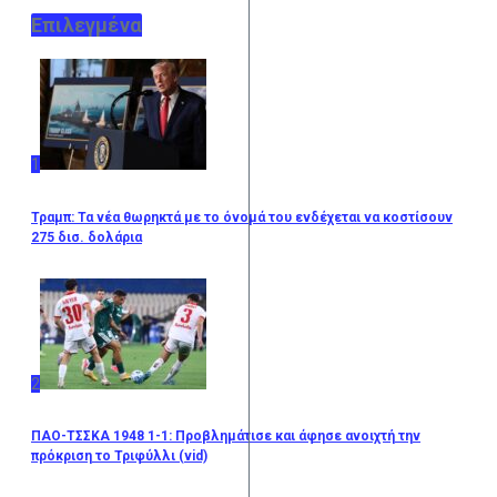
Επιλεγμένα
1
Τραμπ: Τα νέα θωρηκτά με το όνομά του ενδέχεται να κοστίσουν
275 δισ. δολάρια
2
ΠΑΟ-ΤΣΣΚΑ 1948 1-1: Προβλημάτισε και άφησε ανοιχτή την
πρόκριση το Τριφύλλι (vid)