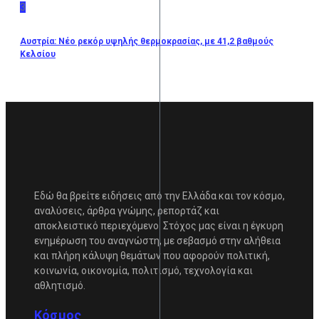
3
Αυστρία: Νέο ρεκόρ υψηλής θερμοκρασίας, με 41,2 βαθμούς
Κελσίου
Εδώ θα βρείτε ειδήσεις από την Ελλάδα και τον κόσμο,
αναλύσεις, άρθρα γνώμης, ρεπορτάζ και
αποκλειστικό περιεχόμενο. Στόχος μας είναι η έγκυρη
ενημέρωση του αναγνώστη, με σεβασμό στην αλήθεια
και πλήρη κάλυψη θεμάτων που αφορούν πολιτική,
κοινωνία, οικονομία, πολιτισμό, τεχνολογία και
αθλητισμό.
Κόσμος