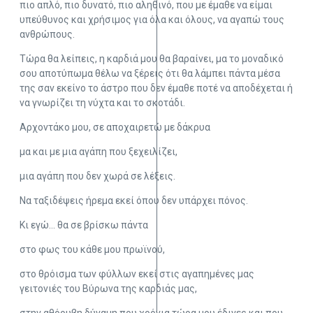
πιο απλό, πιο δυνατό, πιο αληθινό, που με έμαθε να είμαι
υπεύθυνος και χρήσιμος για όλα και όλους, να αγαπώ τους
ανθρώπους.
Τώρα θα λείπεις, η καρδιά μου θα βαραίνει, μα το μοναδικό
σου αποτύπωμα θέλω να ξέρεις ότι θα λάμπει πάντα μέσα
της σαν εκείνο το άστρο που δεν έμαθε ποτέ να αποδέχεται ή
να γνωρίζει τη νύχτα και το σκοτάδι.
Αρχοντάκο μου, σε αποχαιρετώ με δάκρυα
μα και με μια αγάπη που ξεχειλίζει,
μια αγάπη που δεν χωρά σε λέξεις.
Να ταξιδέψεις ήρεμα εκεί όπου δεν υπάρχει πόνος.
Κι εγώ… θα σε βρίσκω πάντα
στο φως του κάθε μου πρωϊνού,
στο θρόισμα των φύλλων εκεί στις αγαπημένες μας
γειτονιές του Βύρωνα της καρδιάς μας,