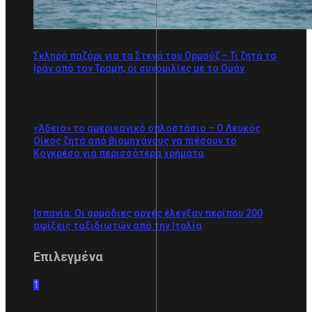
Σκληρό παζάρι για τα Στενά του Ορμούζ – Τι ζητά το
Ιράν από τον Τραμπ, οι συνομιλίες με το Ομάν
«Άδειο» το αμερικανικό οπλοστάσιο – Ο Λευκός
Οίκος ζητά από βιομηχάνους να πιέσουν το
Κογκρέσο για περισσότερα χρήματα
Ισπανία: Οι αρμόδιες αρχές έλεγξαν περίπου 200
αφίξεις ταξιδιωτών από την Ιταλία
Επιλεγμένα
1