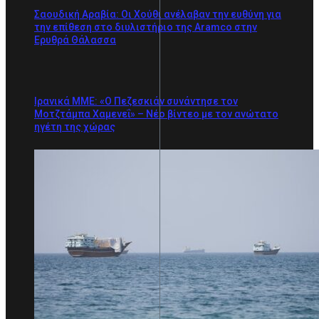
Σαουδική Αραβία: Οι Χούθι ανέλαβαν την ευθύνη για
την επίθεση στο διυλιστήριο της Aramco στην
Ερυθρά Θάλασσα
Ιρανικά ΜΜΕ: «Ο Πεζεσκιάν συνάντησε τον
Μοτζτάμπα Χαμενεΐ» – Νέο βίντεο με τον ανώτατο
ηγέτη της χώρας