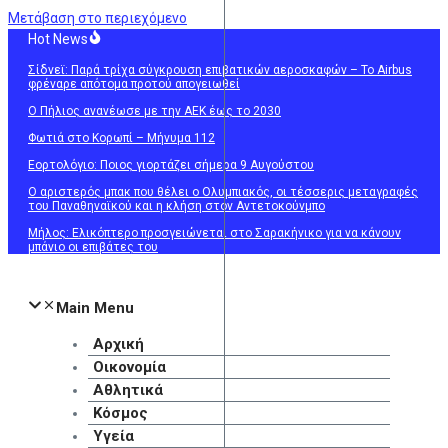
Μετάβαση στο περιεχόμενο
Hot News
Σίδνεϊ: Παρά τρίχα σύγκρουση επιβατικών αεροσκαφών – Το Airbus
φρέναρε απότομα προτού απογειωθεί
O Πήλιος ανανέωσε με την ΑΕΚ έως το 2030
Φωτιά στο Κορωπί – Μήνυμα 112
Εορτολόγιο: Ποιος γιορτάζει σήμερα 9 Αυγούστου
Ο αριστερός μπακ που θέλει ο Ολυμπιακός, οι τέσσερις μεταγραφές
του Παναθηναϊκού και η κλήση στον Αντετοκούνμπο
Μήλος: Ελικόπτερο προσγειώνεται στο Σαρακήνικο για να κάνουν
μπάνιο οι επιβάτες του
Main Menu
Αρχική
Οικονομία
Αθλητικά
Κόσμος
Υγεία