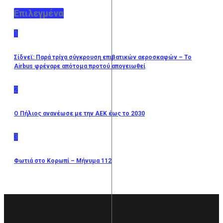
Επιλεγμένα
1
Σίδνεϊ: Παρά τρίχα σύγκρουση επιβατικών αεροσκαφών – Το
Airbus φρέναρε απότομα προτού απογειωθεί
2
O Πήλιος ανανέωσε με την ΑΕΚ έως το 2030
3
Φωτιά στο Κορωπί – Μήνυμα 112