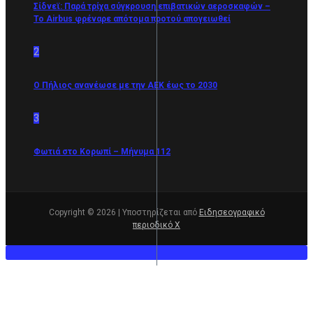
Σίδνεϊ: Παρά τρίχα σύγκρουση επιβατικών αεροσκαφών –
Το Airbus φρέναρε απότομα προτού απογειωθεί
2
O Πήλιος ανανέωσε με την ΑΕΚ έως το 2030
3
Φωτιά στο Κορωπί – Μήνυμα 112
Copyright © 2026 | Υποστηρίζεται από
Ειδησεογραφικό
περιοδικό Χ