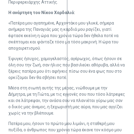
Περιφερειάρχης Αττικής.
Η ανάρτηση του Νίκου Χαρδαλιά:
«Πατέρα μου αγαπημένε, Αρχοντάκο μου γλυκέ, σήμερα
ανήμερα της Παναγιάς μας η καρδιά μου ραγίζει, γιατί
έφτασε εκείνη η ώρα που χρόνια τώρα δεν ήθελα ποτέ να
σκέπτομαι και φάνταζε τόσο μα τόσο μακρινή. Η ώρα του
αποχαιρετισμού.
Έφυγες ήσυχος, χαμογελαστός, αγέρωχος, όπως ήσουν σε
όλη σου την ζωή, σαν ήλιος που βασιλεύει αθόρυβα, αλλά να
ξέρεις πατέρα μου ότι αφήνεις πίσω σου ένα φως που στο
ορκίζομαι δεν θα σβήσει ποτέ.
Μέσα στη σιωπή αυτής της μέρας, νιώθουμε με την
Δήμητρα, με τη Γιώτα, με τις εγγονές σου που τόσο λάτρεψες
και σε λάτρεψαν, την ανάσα σου να πλανιέται γύρω μας σαν
ο δικός μας άνεμος, η ξεχωριστή μας αύρα, που μας αγγίζει
χωρίς να την βλέπουμε.
Πατέρα μου, ήσουν το πρώτο μου λιμάνι, η σταθερή μου
πυξίδα, ο άνθρωπος που χρόνια τώρα έκανε τον κόσμο μου