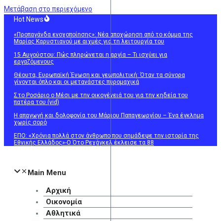
Μετάβαση στο περιεχόμενο
Hot News
«Προπαγάνδα ενοχοποίησης»: Νέα αποχώρηση από το κόμμα της
Μαρίας Καρυστιανού με αιχμές για τη λειτουργία του
15 Αυγούστου: Πώς πληρώνεται η αργία – Τι ισχύει για
εργαζόμενους
Θέουτα, Ευρωπαϊκή Ένωση και γεωπολιτική: Όταν τα σύνορα
γίνονται όπλο και οι μετανάστες πυρομαχικά
Στο Ροσάριο ο Μέσι με την οικογένειά του για την κηδεία του
πατέρα του (vid)
Η απαγωγή και δολοφονία του Μάριου Παπαγεωργίου – Ένα έγκλημα
χωρίς σορό
ΕΠΟ: «Χρόνια πολλά στον άνθρωπο που σημάδεψε την ιστορία της
Εθνικής Ελλάδος»-Ο Ότο Ρεχάγκελ έκλεισε τα 88
Main Menu
Αρχική
Οικονομία
Αθλητικά