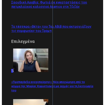
Σαουδική Αραβία: Φωτιά σε εγκαταστάσεις του
πετρελαϊκού κολοσσού Aramco στη Τζιζάν
Τα τέσσερα «βέτο» του Τελ Αβίβ που εκτροχιάζουν
τις συμφωνίες του Τραμπ
Επιλεγμένα
1
«Προπαγάνδα ενοχοποίησης»: Νέα αποχώρηση από το
κόμμα της Μαρίας Καρυστιανού με αιχμές για τη λειτουργία
του