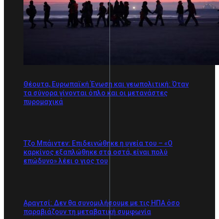
Θέουτα, Ευρωπαϊκή Ένωση και γεωπολιτική: Όταν
τα σύνορα γίνονται όπλο και οι μετανάστες
πυρομαχικά
Τζο Μπάιντεν: Επιδεινώθηκε η υγεία του – «Ο
καρκίνος εξαπλώθηκε στα οστά, είναι πολύ
επώδυνο» λέει ο γιος του
Αραγτσί: Δεν θα συνομιλήσουμε με τις ΗΠΑ όσο
παραβιάζουν τη μεταβατική συμφωνία