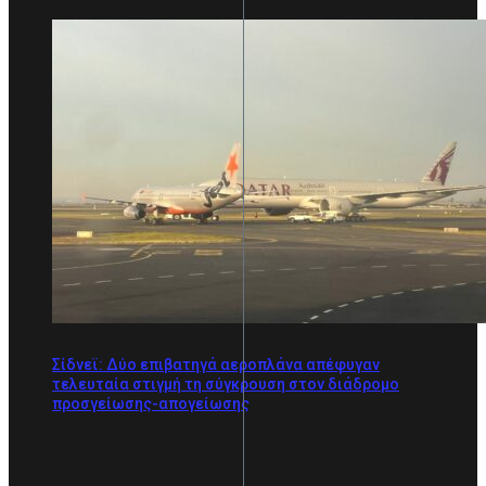
Σίδνεϊ: Δύο επιβατηγά αεροπλάνα απέφυγαν
τελευταία στιγμή τη σύγκρουση στον διάδρομο
προσγείωσης-απογείωσης