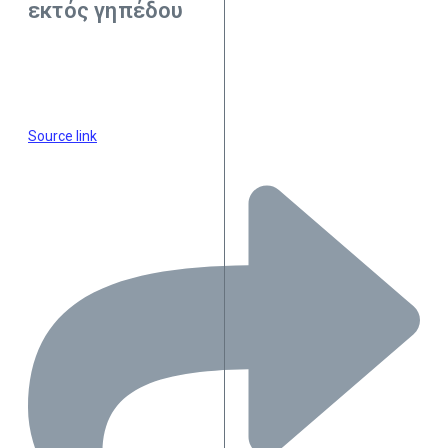
εκτός γηπέδου
Source link