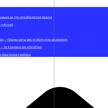
ύμφωνα με την ιατροδικαστική έρευνα
 η Αττική
ών; – Παίρνει κάτω από τη βάση στην αξιολόγηση
 – Τα 4 σενάρια που εξετάζουν
ο ηλεκτρονικό εμπόριο