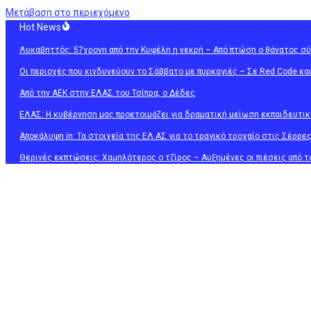
Μετάβαση στο περιεχόμενο
Hot News
Λυκαβηττός: 57χρονη από την Κυψέλη η νεκρή – Από πτώση ο θάνατος σ
Οι περιοχές που κινδυνεύουν το Σάββατο με πυρκαγιές – Σε Red Code και
Από την ΑΕΚ στην ΕΛΑΣ του Τσίπρα, ο Δέδες
ΕΛΑΣ: Η κυβέρνηση μας προετοιμάζει για δραματική μείωση εκπαιδευτικ
Αποκάλυψη in: Τα στοιχεία της ΕΛ.ΑΣ για το τραγικό τροχαίο στις Σέρρες
Θερινές εκπτώσεις: Χαμηλότερος ο τζίρος – Αυξημένες οι πιέσεις από τ