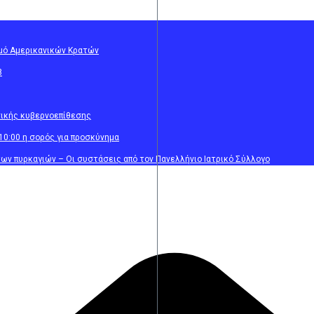
σμό Αμερικανικών Κρατών
8
σικής κυβερνοεπίθεσης
10:00 η σορός για προσκύνημα
ων πυρκαγιών – Οι συστάσεις από τον Πανελλήνιο Ιατρικό Σύλλογο