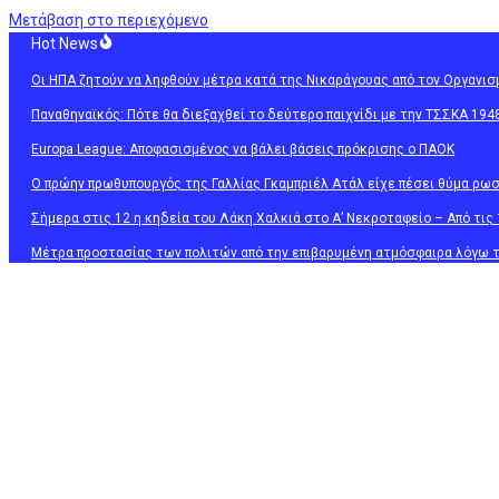
Μετάβαση στο περιεχόμενο
Hot News
Οι ΗΠΑ ζητούν να ληφθούν μέτρα κατά της Νικαράγουας από τον Οργανι
Παναθηναϊκός: Πότε θα διεξαχθεί το δεύτερο παιχνίδι με την ΤΣΣΚΑ 194
Europa League: Αποφασισμένος να βάλει βάσεις πρόκρισης ο ΠΑΟΚ
Ο πρώην πρωθυπουργός της Γαλλίας Γκαμπριέλ Ατάλ είχε πέσει θύμα ρω
Σήμερα στις 12 η κηδεία του Λάκη Χαλκιά στο Α’ Νεκροταφείο – Από τις 
Μέτρα προστασίας των πολιτών από την επιβαρυμένη ατμόσφαιρα λόγω τ