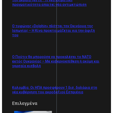
πραγματικότητα απαιτεί νέα αντιμετώπιση
Ο τυφώνας «Dolphin» πλήττει την Οκινάουα της
Ιαπωνίας – Η Κίνα προετοιμάζεται για την άφιξή
του
Ο Πούτιν θα μπορούσε να προκαλέσει το ΝΑΤΟ
εκτός Ουκρανίας – Με κυβερνοεπίθεση ή ακόμη και
χερσαία εισβολή
Κολομβία: Οι ΗΠΑ προσφέρουν 1 δισ. δολάρια στη
νέα κυβέρνηση του ακροδεξιού Εσπριέγια
Επιλεγμένα