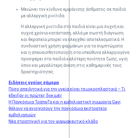
Μειώνει τον κίνδυνο εμφάνισης άσθματος σε παιδιά
με αλλεργική ρινίτιδα
Η αλλεργική ρινίτιδα στα παιδιά είναι μια συχνή και
συχνά χρόνια κατάσταση, αλλά με σωστή διάγνωση
και θεραπεία μπορεί να ελεγχθεί αποτελεσματικά. Η
συνδυαστική χρήση φαρμάκων για τα συμπτώματα
και η απευαισθητοποίηση στα υπεύθυνα αλλεργιογόνα
προσφέρει στα παιδιά καλύτερη ποιότητα ζωής, υγιή
ύπνο και μεγαλύτερη άνεση στις καθημερινές τους
δραστηριότητες.
Ειδήσεις υγείας σήμερα
Πόσο απειλητικά για την υγεία είναι τα μικροπλαστικά – Τι
έδειξαν οι πρώτες δοκιμές
Η Παγκόσμια Τράπεζα και η εμβολιαστική συμμαχία Gavi
θέλουν να ενισχύσουν την παγκόσμια εκστρατεία
εμβολιασμών
Νέα στρατηγική για τον φαρμακευτικό κλάδο