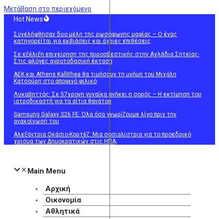
Μετάβαση στο περιεχόμενο
Hot News
Συνελήφθησαν δυο μέλη της ρωσόφωνης μαφίας – Ο ένας
κατηγορείται για εκβιάσεις και άγριες επιθέσεις
Σε εξέλιξη επιχείρηση της πυροσβεστικής στην Αχλάδια Σητείας-
Στις φλόγες αγροτοδασική έκταση
ΑΕΚ και Athens Kallithea θα τιμήσουν τη μνήμη του Μιχάλη
Κατσούρη στο αποψινό φιλικό
Λυκαβηττός: Σε 57χρονη γυναίκα ανήκει η σορός – Η εκτίμηση του
ιατροδικαστή για τα αίτια θανάτου
Samsung Galaxy S26 FE: Όλα όσα γνωρίζουμε λίγο πριν την
ανακοίνωσή του
Αλεξάντρια Οκάσιο-Κορτέζ: Μια σοσιαλίστρια για το προεδρικό
χρίσμα των Δημοκρατικών στις ΗΠΑ;
Main Menu
Αρχική
Οικονομία
Αθλητικά