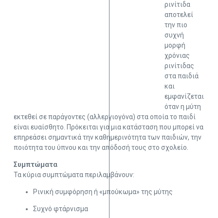
ρινίτιδα
αποτελεί
την πιο
συχνή
μορφή
χρόνιας
ρινίτιδας
στα παιδιά
και
εμφανίζεται
όταν η μύτη
εκτεθεί σε παράγοντες (αλλεργιογόνα) στα οποία το παιδί
είναι ευαίσθητο. Πρόκειται για μια κατάσταση που μπορεί να
επηρεάσει σημαντικά την καθημερινότητα των παιδιών, την
ποιότητα του ύπνου και την απόδοσή τους στο σχολείο.
Συμπτώματα
Τα κύρια συμπτώματα περιλαμβάνουν:
Ρινική συμφόρηση ή «μπούκωμα» της μύτης
Συχνό φτάρνισμα