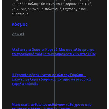
και πλήρη κάλυψη θεμάτων που αφορούν πολιτική,
κοινωνία, οικονομία, πολιτισμό, τεχνολογία και
αθλητισμό.
Κόσμος
View All
Αλεξάντρια Οκάσιο-Κορτέζ: Μια σοσιαλίστρια για
το προεδρικό χρίσμα των Δημοκρατικών στις ΗΠΑ;
Η ξηρασία εξαπλώνεται σε όλη την Ευρώπη –
Εικόνες με ξερά εδάφη και ποτάμια σε ιστορικά
χαμηλά επίπεδα
Μισό εκατ. άνθρωποι πεθαίνουν κάθε χρόνο από
την ακραία ζέστη – Η νέα κλιματική