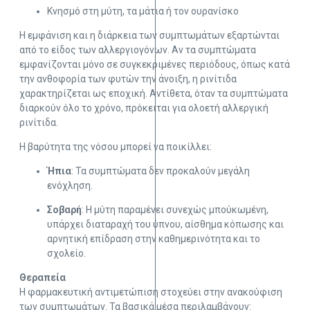
Κνησμό στη μύτη, τα μάτια ή τον ουρανίσκο
Η εμφάνιση και η διάρκεια των συμπτωμάτων εξαρτώνται
από το είδος των αλλεργιογόνων. Αν τα συμπτώματα
εμφανίζονται μόνο σε συγκεκριμένες περιόδους, όπως κατά
την ανθοφορία των φυτών την άνοιξη, η ρινίτιδα
χαρακτηρίζεται ως εποχική. Αντίθετα, όταν τα συμπτώματα
διαρκούν όλο το χρόνο, πρόκειται για ολοετή αλλεργική
ρινίτιδα.
Η βαρύτητα της νόσου μπορεί να ποικίλλει:
Ήπια
: Τα συμπτώματα δεν προκαλούν μεγάλη
ενόχληση.
Σοβαρή
: Η μύτη παραμένει συνεχώς μπούκωμένη,
υπάρχει διαταραχή του ύπνου, αίσθημα κόπωσης και
αρνητική επίδραση στην καθημερινότητα και το
σχολείο.
Θεραπεία
Η φαρμακευτική αντιμετώπιση στοχεύει στην ανακούφιση
των συμπτωμάτων. Τα βασικά μέσα περιλαμβάνουν: