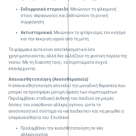
Ενδορρινικά στεροειδή
: Μειώνουν τη φλεγμονή
στους αεραγωγούς και βελτιώνουν τη ρινική
συμφόρηση.
Αντιισταμινικά
: Μειώνουν το φτάρνισμα, τον κνησμό
και την έκκριση υγρού από τη μύτη.
Τα φάρμακα αυτά είναι αποτελεσματικά όσο
χρησιμοποιούνται, αλλά δεν αλλάζουν τη φυσική πορεία της
νόσου. Με τη διακοπή τους, τα συμπτώματα συχνά
επανέρχονται.
Απευαισθητοποίηση (Ανοσοθεραπεία)
Η απευαισθητοποίηση αποτελεί την μοναδική θεραπεία που
μπορεί να προσφέρει μόνιμη ύφεση των συμπτωμάτων.
Περιλαμβάνει σταδιακή έκθεση του παιδιού σε μικρές
δόσεις του υπεύθυνου αλλεργιογόνου, ώστε το
ανοσοποιητικό σύστημα να «εκπαιδευτεί» και να μειωθεί η
υπερευαισθησία του. Επιπλέον:
Προλαμβάνει την ευαισθητοποίηση σε νέα
αλλεργιογόνα