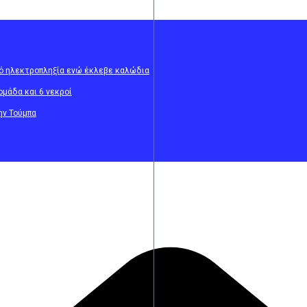
πό ηλεκτροπληξία ενώ έκλεβε καλώδια
ομάδα και 6 νεκροί
ην Τούμπα