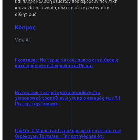
και πλήρη κάλυψη θεμάτων που αφορούν πολιτική,
κοινωνία, οικονομία, πολιτισμό, τεχνολογία και
αθλητισμό.
Κόσμος
View All
Γκουτέρες: Να τερματιστούν άμεσα οι επιθέσεις
κατά αμάχων σε Ουκρανία και Ρωσία
Βίντεο σοκ: Γιατροί κρατούν ασθενή στο
χειρουργικό τραπέζι ενώ χτυπά ο σεισμός των 7,1
Ρίχτερ στην Ιαπωνία
Γαλλία: Ο Μασκ άνοιξε πόλεμο με την ηγέτιδα των
Οικολόγων Τοντελιέ – Την κατηγόρησε ότι