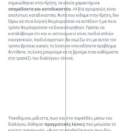
σημειώθηκαν στην Κρήτη, τα οποία χαρακτήρισε
απαράδεκτα και καταδικαστέα
. «Η βία προφανώς είναι
απολύτως καταδικαστέα. Αυτά που είδαμε στην Κρήτη, δεν
ξέρω σε ποια λογική θα μπορούσαν να αντέξουν ή με ποιο
τρόπο θα μπορούσαν να δικαιολογηθούν. Πρέπει να
καταλάβουμε ότι και οι αστυνομικοί είναι παιδιά απλών
οικογενειών, παιδιά αγροτών. Δε νομίζω ότι με αυτόν τον
τρόπο βρίσκει κανείς τη λύση σε οποιοδήποτε πρόβλημα.
Αντίθετα, τη λύση μπορούμε να τη βρούμε όταν καθόμαστε
στο τραπέζι του διαλόγου» τόνισε.
Υπενθύμισε, μάλιστα, πως και στο παρελθόν, μέσω του
διαλόγου, δόθηκαν
πραγματικές λύσεις
που μείωσαν το
κόστος παραγωγής. «Αυτό το αποδείξαμε και πριν δύο