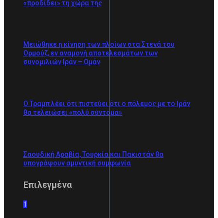
«προδίδει» τη χώρα της
Μειώθηκε η κίνηση των πλοίων στα Στενά του
Ορμούζ, εν αναμονή αποτελεσμάτων των
συνομιλιών Ιράν – Ομάν
Ο Τραμπ λέει ότι πιστεύει ότι ο πόλεμος με το Ιράν
θα τελειώσει «πολύ σύντομα»
Σαουδική Αραβία, Τουρκία και Πακιστάν θα
υπογράψουν αμυντική συμφωνία
Επιλεγμένα
1