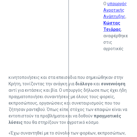
Ο
υπουργός
Αγροτικής
Ανάπτυξης
,
Κώστας
Τσιάρας
,
αναφέρθηκε
στις
αγροτικές
κινητοποιήσεις και στα επεισόδια που σημειώθηκαν στην
Κρήτη, τονίζοντας την ανάγκη για
διάλογο
και
συνεννόηση
αντί για εντάσεις και βία. Ο υπουργός δήλωσε πως έχει ήδη
πραγματοποιήσει συναντήσεις με όλους τους φορείς,
εκπροσώπους, οργανώσεις και συνεταιρισμούς που του
ζήτησαν ραντεβού. Όπως είπε, στόχος των επαφών είναι να
εντοπιστούν τα προβλήματα και να δοθούν
πραγματικές
λύσεις
που θα στηρίξουν τον αγροτικό κόσμο.
«Έχω συναντηθεί με το σύνολο των φορέων, εκπροσώπων,