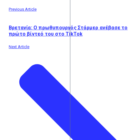
Previous Article
Βρετανία: Ο πρωθυπουργός Στάρμερ ανέβασε το
πρώτο βίντεό του στο TikTok
Next Article