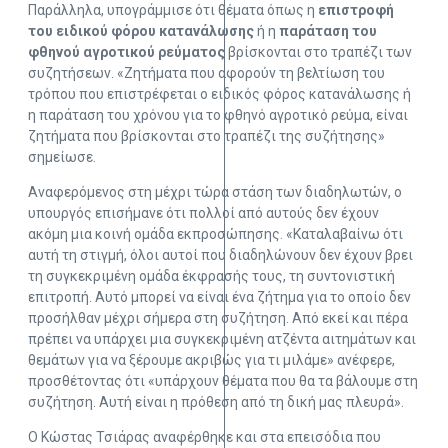
Παράλληλα, υπογράμμισε ότι θέματα όπως η
επιστροφή
του ειδικού φόρου κατανάλωσης
ή η
παράταση του
φθηνού αγροτικού ρεύματος
βρίσκονται στο τραπέζι των
συζητήσεων. «Ζητήματα που αφορούν τη βελτίωση του
τρόπου που επιστρέφεται ο ειδικός φόρος κατανάλωσης ή
η παράταση του χρόνου για το φθηνό αγροτικό ρεύμα, είναι
ζητήματα που βρίσκονται στο τραπέζι της συζήτησης»
σημείωσε.
Αναφερόμενος στη μέχρι τώρα στάση των διαδηλωτών, ο
υπουργός επισήμανε ότι πολλοί από αυτούς δεν έχουν
ακόμη μια κοινή ομάδα εκπροσώπησης. «Καταλαβαίνω ότι
αυτή τη στιγμή, όλοι αυτοί που διαδηλώνουν δεν έχουν βρει
τη συγκεκριμένη ομάδα έκφρασής τους, τη συντονιστική
επιτροπή. Αυτό μπορεί να είναι ένα ζήτημα για το οποίο δεν
προσήλθαν μέχρι σήμερα στη συζήτηση. Από εκεί και πέρα
πρέπει να υπάρχει μια συγκεκριμένη ατζέντα αιτημάτων και
θεμάτων για να ξέρουμε ακριβώς για τι μιλάμε» ανέφερε,
προσθέτοντας ότι «υπάρχουν θέματα που θα τα βάλουμε στη
συζήτηση. Αυτή είναι η πρόθεση από τη δική μας πλευρά».
Ο Κώστας Τσιάρας αναφέρθηκε και στα επεισόδια που