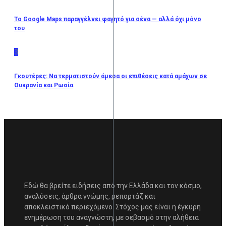
Το Google Maps παραγγέλνει φαγητό για σένα — αλλά όχι μόνο
του
3
Γκουτέρες: Να τερματιστούν άμεσα οι επιθέσεις κατά αμάχων σε
Ουκρανία και Ρωσία
Εδώ θα βρείτε ειδήσεις από την Ελλάδα και τον κόσμο,
αναλύσεις, άρθρα γνώμης, ρεπορτάζ και
αποκλειστικό περιεχόμενο. Στόχος μας είναι η έγκυρη
ενημέρωση του αναγνώστη, με σεβασμό στην αλήθεια