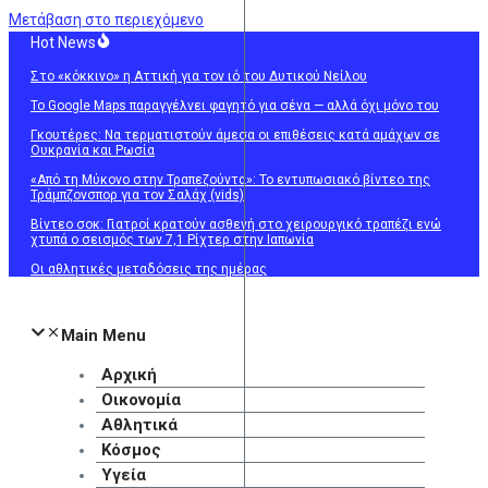
Μετάβαση στο περιεχόμενο
Hot News
Στο «κόκκινο» η Αττική για τον ιό του Δυτικού Νείλου
Το Google Maps παραγγέλνει φαγητό για σένα — αλλά όχι μόνο του
Γκουτέρες: Να τερματιστούν άμεσα οι επιθέσεις κατά αμάχων σε
Ουκρανία και Ρωσία
«Από τη Μύκονο στην Τραπεζούντα»: Το εντυπωσιακό βίντεο της
Τράμπζονσπορ για τον Σαλάχ (vids)
Βίντεο σοκ: Γιατροί κρατούν ασθενή στο χειρουργικό τραπέζι ενώ
χτυπά ο σεισμός των 7,1 Ρίχτερ στην Ιαπωνία
Οι αθλητικές μεταδόσεις της ημέρας
Main Menu
Αρχική
Οικονομία
Αθλητικά
Κόσμος
Υγεία