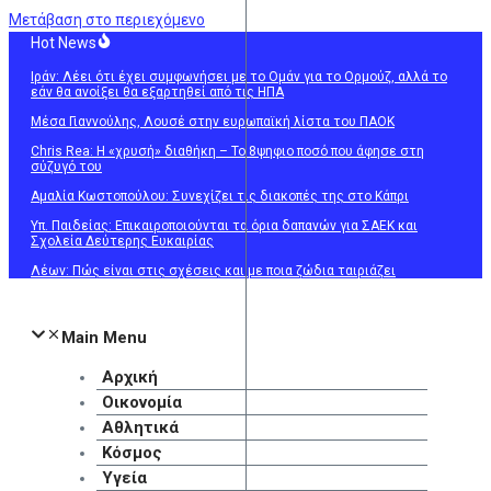
Μετάβαση στο περιεχόμενο
Hot News
Ιράν: Λέει ότι έχει συμφωνήσει με το Ομάν για το Ορμούζ, αλλά το
εάν θα ανοίξει θα εξαρτηθεί από τις ΗΠΑ
Μέσα Γιαννούλης, Λουσέ στην ευρωπαϊκή λίστα του ΠΑΟΚ
Chris Rea: Η «χρυσή» διαθήκη – To 8ψηφιο ποσό που άφησε στη
σύζυγό του
Αμαλία Κωστοπούλου: Συνεχίζει τις διακοπές της στο Κάπρι
Υπ. Παιδείας: Επικαιροποιούνται τα όρια δαπανών για ΣΑΕΚ και
Σχολεία Δεύτερης Ευκαιρίας
Λέων: Πώς είναι στις σχέσεις και με ποια ζώδια ταιριάζει
Main Menu
Αρχική
Οικονομία
Αθλητικά
Κόσμος
Υγεία