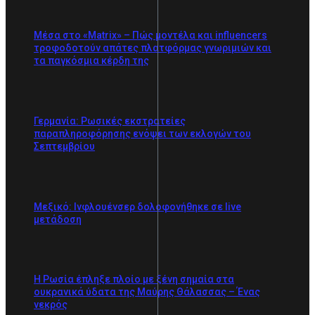
Μέσα στο «Matrix» – Πώς μοντέλα και influencers
τροφοδοτούν απάτες πλατφόρμας γνωριμιών και
τα παγκόσμια κέρδη της
Γερμανία: Ρωσικές εκστρατείες
παραπληροφόρησης ενόψει των εκλογών του
Σεπτεμβρίου
Μεξικό: Iνφλουένσερ δολοφονήθηκε σε live
μετάδοση
Η Ρωσία έπληξε πλοίο με ξένη σημαία στα
ουκρανικά ύδατα της Μαύρης Θάλασσας – Ένας
νεκρός