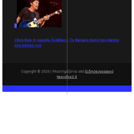
3
Chris Rea: Η «χρυσή» διαθήκη – To 8ψηφιο ποσό που άφησε
στη σύζυγό του
Copyright © 2026 | Υποστηρίζεται από
Ειδησεογραφικό
περιοδικό Χ