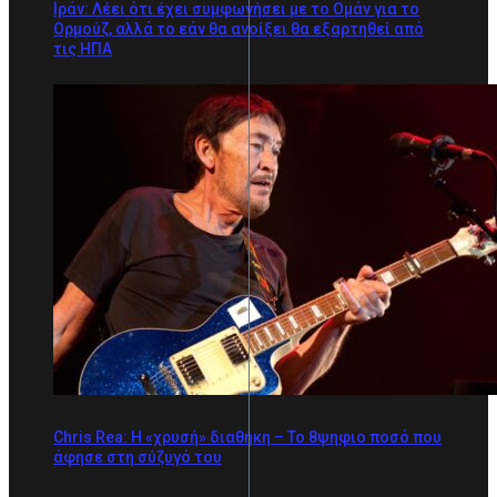
Ιράν: Λέει ότι έχει συμφωνήσει με το Ομάν για το
Ορμούζ, αλλά το εάν θα ανοίξει θα εξαρτηθεί από
τις ΗΠΑ
Chris Rea: Η «χρυσή» διαθήκη – To 8ψηφιο ποσό που
άφησε στη σύζυγό του