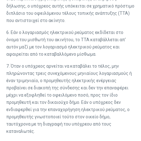
δήλωσης, ο υπόχρεος αυτής υπόκειται σε χρηματικό πρόστιμο
διπλάσιο του οφειλόμενου τέλους τοπικής ανάπτυξης (ΤΤΑ)
που αντιστοιχεί στο ακίνητο.
6. Εάν ο λογαριασμός ηλεκτρικού ρεύματος εκδίδεται στο
όνομα του μισθωτή του ακινήτου, το ΤΤΑ καταβάλλεται απ’
αυτόν μαζί με τον λογαριασμό ηλεκτρικού ρεύματος και
αφαιρείται από το καταβαλλόμενο μίσθωμα.
7. Όταν ο υπόχρεος αρνείται να καταβάλει το τέλος, μην
πληρώνοντας τρεις συνεχόμενους μηνιαίους λογαριασμούς ή
έναν τριμηνιαίο, ο προμηθευτής ηλεκτρικής ενέργειας
προβαίνει σε διακοπή της σύνδεσης και δεν την επαναφέρει
μέχρι να εξοφληθεί το οφειλόμενο ποσό, προς τον ίδιο
προμηθευτή και τον δικαιούχο δήμο. Εάν ο υπόχρεος δεν
ενδιαφερθεί για την επαναχορήγηση ηλεκτρικού ρεύματος, ο
προμηθευτής γνωστοποιεί τούτο στον οικείο δήμο,
ταυτόχρονα με τη διαγραφή του υπόχρεου από τους
καταναλωτές.