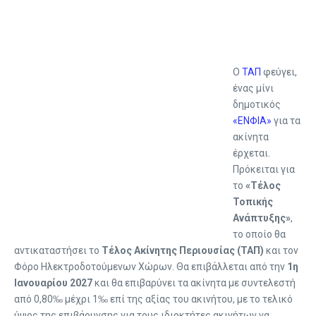
Ο
ΤΑΠ
φεύγει,
ένας μίνι
δημοτικός
«ΕΝΦΙΑ»
για τα
ακίνητα
έρχεται.
Πρόκειται για
το
«Τέλος
Τοπικής
Ανάπτυξης»
,
το οποίο θα
αντικαταστήσει το
Τέλος Ακίνητης Περιουσίας (ΤΑΠ)
και τον
Φόρο Ηλεκτροδοτούμενων Χώρων. Θα επιβάλλεται από την
1η
Ιανουαρίου 2027
και θα επιβαρύνει τα ακίνητα με συντελεστή
από 0,80‰ μέχρι 1‰ επί της αξίας του ακινήτου, με το τελικό
ύψος της επιβάρυνσης για τους ιδιοκτήτες ακινήτων να