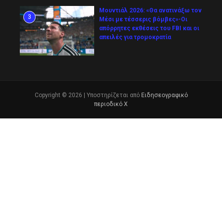
Μουντιάλ 2026: «Θα ανατινάξω τον
3
Μέσι με τέσσερις βόμβες»-Οι
απόρρητες εκθέσεις του FBI και οι
απειλές για τρομοκρατία
Copyright © 2026 | Υποστηρίζεται από
Ειδησεογραφικό
περιοδικό Χ