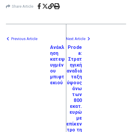
Share Article
Previous Article
Next Article
Ανάκλ
Prode
ηση
a:
κατεψ
Στρατ
υγμέν
ηγική
ου
αναδιά
μπιφτ
ταξη
εκιού
ύψους
άνω
των
800
εκατ.
ευρώ
με
επίκεν
τρο τη