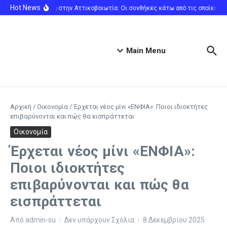
Μετάβαση στο περιεχόμενο
Hot News
Πυρκαγιά στην Αττικοβοιωτία: Οι συνθήκες κάτω από τις οποίες λει
Main Menu
Αρχική
/
Οικονομία
/
Έρχεται νέος μίνι «ΕΝΦΙΑ»: Ποιοι ιδιοκτήτες
επιβαρύνονται και πώς θα εισπράττεται
Οικονομία
Έρχεται νέος μίνι «ΕΝΦΙΑ»:
Ποιοι ιδιοκτήτες
επιβαρύνονται και πώς θα
εισπράττεται
Από
admin-su
Δεν υπάρχουν Σχόλια
8 Δεκεμβρίου 2025