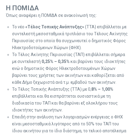
Η ΠΟΜΙΔΑ
Όπως αναφέρει η ΠΟΜΙΔΑ σε ανακοίνωσή της:
Το νέο
«Τέλος Τοπικής Ανάπτυξης»
(ΤΤΑ) επιβάλλεται με
συντελεστή μεσοσταθμικά τριπλάσιο του Τέλους Ακίνητης
Περιουσίας στο οποίο θα συγχωνευτεί ο δημοτικός Φόρος
Ηλεκτροδοτούμενων Χώρων (ΦΗΧ).
Το Τέλος Ακίνητης Περιουσίας (ΤΑΠ) επιβάλλεται σήμερα
με συντελεστή
0,25% – 0,35%
και βαρύνει τους ιδιοκτήτες
ενώ ο δημοτικός Φόρος Ηλεκτροδοτουμένων Χώρων
βαρύνει τους χρήστες των ακινήτων και καθορίζεται από
κάθε Δήμο ξεχωριστά ανά τ.μ. εμβαδού των ακινήτων.
Το Τέλος Τοπικής Ανάπτυξης (ΤΤΑ) με 0,
8% – 1,00%
επιβάλλεται και θα εισπράττεται ουσιαστικά με τη
διαδικασία του ΤΑΠ και θα βαρύνει εξ ολοκλήρου τους
ιδιοκτήτες των ακινήτων.
Επειδή στην ανάλυση των λογαριασμών ενέργειας ο ΦΗΧ
είναι μεσοσταθμικά λιγότερος από το 50% του ΤΑΠ του
ίδιου ακινήτου για το ίδιο διάστημα, το τελικό αποτέλεσμα