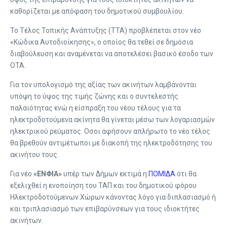
καθορίζεται με απόφαση του δημοτικού συμβουλίου.
Το Τέλος Τοπικής Ανάπτυξης (ΤΤΑ) προβλέπεται στον νέο
«Κώδικα Αυτοδιοίκησης», ο οποίος θα τεθεί σε δημόσια
διαβούλευση και αναμένεται να αποτελέσει βασικό έσοδο των
ΟΤΑ.
Για τον υπολογισμό της αξίας των ακινήτων λαμβάνονται
υπόψη το ύψος της τιμής ζώνης και ο συντελεστής
παλαιότητας ενώ η είσπραξη του νέου τέλους για τα
ηλεκτροδοτούμενα ακίνητα θα γίνεται μέσω των λογαριασμών
ηλεκτρικού ρεύματος. Οσοι αφήσουν απλήρωτο το νέο τέλος
θα βρεθούν αντιμέτωποι με διακοπή της ηλεκτροδότησης του
ακινήτου τους.
Για νέο
«ΕΝΦΙΑ»
υπέρ των Δήμων εκτιμά η
ΠΟΜΙΔΑ
ότι θα
εξελιχθεί η ενοποίηση του ΤΑΠ και του δημοτικού φόρου
Ηλεκτροδοτούμενων Χώρων κάνοντας λόγο για διπλασιασμό ή
και τριπλασιασμό των επιβαρύνσεων για τους ιδιοκτήτες
ακινήτων.