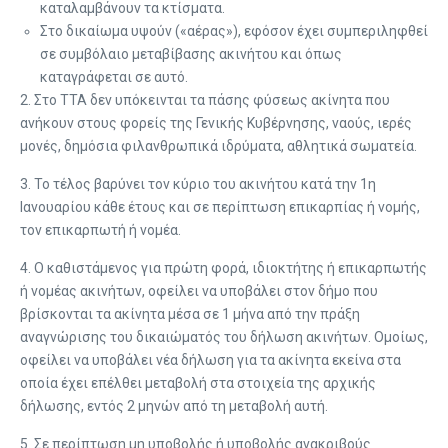
καταλαμβάνουν τα κτίσματα.
Στο δικαίωμα υψούν («αέρας»), εφόσον έχει συμπεριληφθεί
σε συμβόλαιο μεταβίβασης ακινήτου και όπως
καταγράφεται σε αυτό.
2. Στο ΤΤΑ δεν υπόκεινται τα πάσης φύσεως ακίνητα που
ανήκουν στους φορείς της Γενικής Κυβέρνησης, ναούς, ιερές
μονές, δημόσια φιλανθρωπικά ιδρύματα, αθλητικά σωματεία.
3. Το τέλος βαρύνει τον κύριο του ακινήτου κατά την 1η
Ιανουαρίου κάθε έτους και σε περίπτωση επικαρπίας ή νομής,
τον επικαρπωτή ή νομέα.
4. Ο καθιστάμενος για πρώτη φορά, ιδιοκτήτης ή επικαρπωτής
ή νομέας ακινήτων, οφείλει να υποβάλει στον δήμο που
βρίσκονται τα ακίνητα μέσα σε 1 μήνα από την πράξη
αναγνώρισης του δικαιώματός του δήλωση ακινήτων. Ομοίως,
οφείλει να υποβάλει νέα δήλωση για τα ακίνητα εκείνα στα
οποία έχει επέλθει μεταβολή στα στοιχεία της αρχικής
δήλωσης, εντός 2 μηνών από τη μεταβολή αυτή.
5. Σε περίπτωση μη υποβολής ή υποβολής ανακριβούς