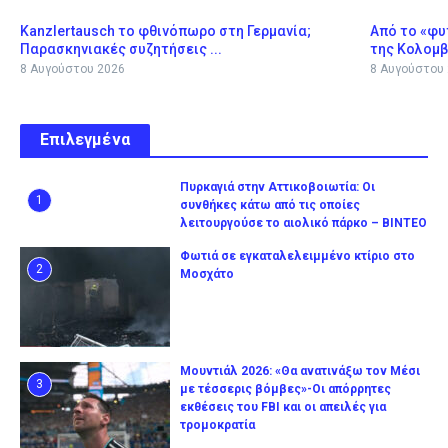
Kanzlertausch το φθινόπωρο στη Γερμανία;
Από το «φυ
Παρασκηνιακές συζητήσεις ...
της Κολομβί
8 Αυγούστου 2026
8 Αυγούστου
Επιλεγμένα
Πυρκαγιά στην Αττικοβοιωτία: Οι
1
συνθήκες κάτω από τις οποίες
λειτουργούσε το αιολικό πάρκο – ΒΙΝΤΕΟ
Φωτιά σε εγκαταλελειμμένο κτίριο στο
2
Μοσχάτο
Μουντιάλ 2026: «Θα ανατινάξω τον Μέσι
3
με τέσσερις βόμβες»-Οι απόρρητες
εκθέσεις του FBI και οι απειλές για
τρομοκρατία