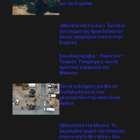
για την Ευρώπη
«Μείνετε σπίτια σας»: Ένοπλοι
αυτονομιστές προειδοποιούν
όσους αγοράζουν σπίτια στην
Κορσική
Σαουδική Αραβία – Πακιστάν –
Τουρκία: Υπεγράφη η «κοινή
αμυντική συμφωνία της
Μέκκας»
Πέντε συλλήψεις για βία σε
διαδήλωση κατά των
μεταναστών στην ανατολική
Αγγλία
Αβεγιανόσα ντε Μουνιό: Το
ξεχασμένο χωριό της Ισπανίας,
όπου η νύχτα θα «πέσει» δύο