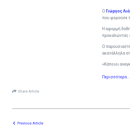
Ο
Γιώργος Λι
που φορούσε τ
Η αφορμή δόθη
προκαλώντας α
Ο παρουσιαστή
ακατάλληλα ση
«Κάποιοι ανεγκ
Περισσότερα…
Share Article
Previous Article