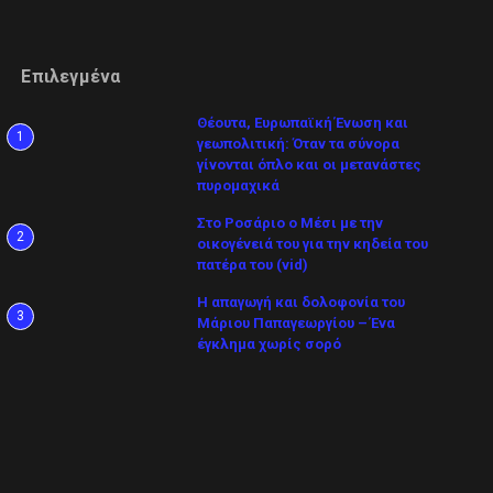
Επιλεγμένα
Θέουτα, Ευρωπαϊκή Ένωση και
1
γεωπολιτική: Όταν τα σύνορα
γίνονται όπλο και οι μετανάστες
πυρομαχικά
Στο Ροσάριο ο Μέσι με την
2
οικογένειά του για την κηδεία του
πατέρα του (vid)
Η απαγωγή και δολοφονία του
3
Μάριου Παπαγεωργίου – Ένα
έγκλημα χωρίς σορό