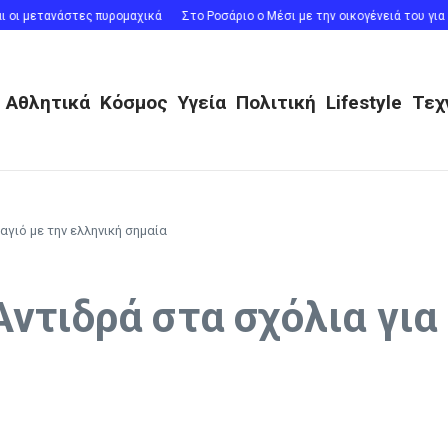
οι μετανάστες πυρομαχικά
Στο Ροσάριο ο Μέσι με την οικογένειά του για την
Αθλητικά
Κόσμος
Υγεία
Πολιτική
Lifestyle
Τεχ
αγιό με την ελληνική σημαία
ντιδρά στα σχόλια για 