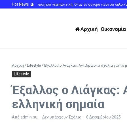
Μετάβαση στο περιεχόμενο
Hot News
έουτα, Ευρωπαϊκή Ένωση και γεωπολιτική: Όταν τα σύνορα γίνονται όπλο και 
Αρχική
Οικονομία
Αρχική
/
Lifestyle
/
Έξαλλος ο Λιάγκας: Αντιδρά στα σχόλια για το μ
Lifestyle
Έξαλλος ο Λιάγκας: Α
ελληνική σημαία
Από
admin-su
Δεν υπάρχουν Σχόλια
8 Δεκεμβρίου 2025