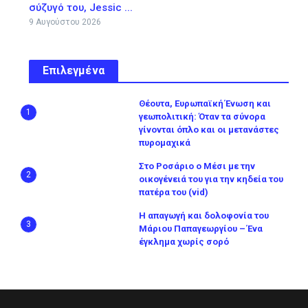
σύζυγό του, Jessic ...
9 Αυγούστου 2026
Επιλεγμένα
Θέουτα, Ευρωπαϊκή Ένωση και
1
γεωπολιτική: Όταν τα σύνορα
γίνονται όπλο και οι μετανάστες
πυρομαχικά
Στο Ροσάριο ο Μέσι με την
2
οικογένειά του για την κηδεία του
πατέρα του (vid)
Η απαγωγή και δολοφονία του
3
Μάριου Παπαγεωργίου – Ένα
έγκλημα χωρίς σορό